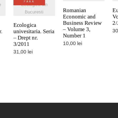
FĂRĂ
e
Ecologică din
Romanian
Eu
STOC
Bucuresti
Economic and
Vo
Business Review
2/
l
Ecologica
– Volume 3,
3
r.
univesitaria. Seria
Number 1
– Drept nr.
10,00
lei
3/2011
31,00
lei