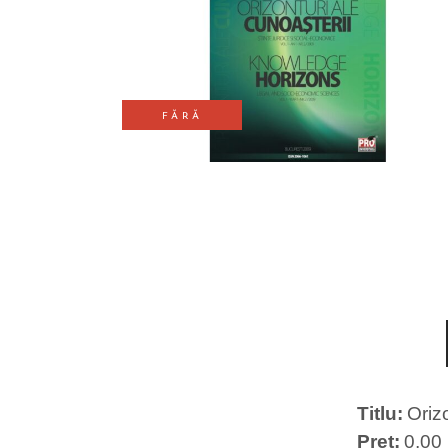
FĂRĂ
STOC
Titlu
Oriz
Preț
0,00