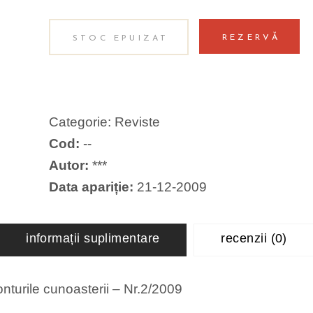
REZERVĂ
STOC EPUIZAT
Categorie:
Reviste
Cod:
--
Autor:
***
Data apariție:
21-12-2009
informații suplimentare
recenzii (0)
onturile cunoasterii – Nr.2/2009