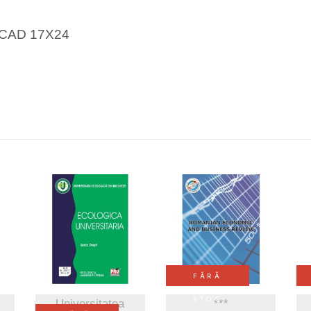
CAD 17X24
VEZI DETALII
I
VEZI DETALII
FĂRĂ
STOC
Universitatea
***