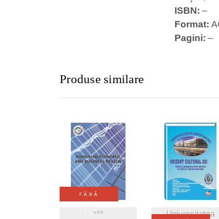
ISBN
–
Format
A
Pagini
–
Produse similare
VEZI DETALII
VEZI DETALI
FĂRĂ
STOC
***
Universitatea