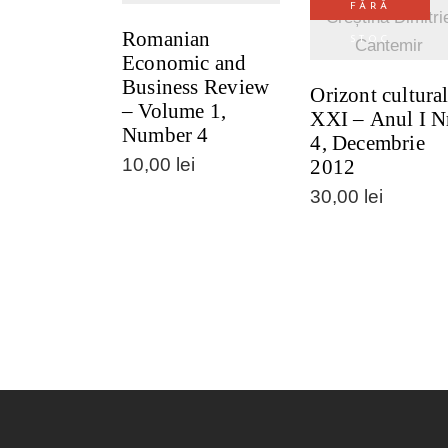
FĂRĂ
Creștina Dimitri
Romanian
STOC
Cantemir
Economic and
Business Review
Orizont cultura
– Volume 1,
XXI – Anul I N
Number 4
4, Decembrie
10,00
lei
2012
30,00
lei