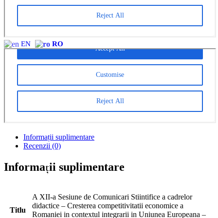
CreativeAPPS – Revistă studențească de cercetare în
informatică multidisciplinară
Parteneri
CONTACT
×
EN
RO
Informații suplimentare
Recenzii (0)
Informații suplimentare
A XII-a Sesiune de Comunicari Stiintifice a cadrelor
didactice – Cresterea competitivitatii economice a
Titlu
Romaniei in contextul integrarii in Uniunea Europeana –