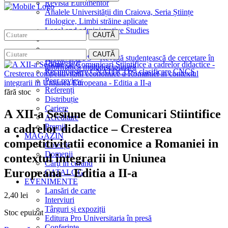
Revista Euromentor
Analele Universității din Craiova, Seria Științe
filologice, Limbi străine aplicate
Legal and administrative Studies
CAUTĂ
EDITURA
CAUTĂ
CreativeAPPS – Revistă studențească de cercetare în
Despre noi
informatică multidisciplinară
Recunoaștere CNATDCU și clasificare CNCS
Peer review
Referenți
fără stoc
Distribuție
Cariere
A XII-a Sesiune de Comunicari Stiintifice
Acreditare
a cadrelor didactice – Cresterea
Premii
MAGAZIN
competitivitatii economice a Romaniei in
Colecții
Domenii
contextul integrarii in Uniunea
Cărţi în curând
Europeana – Editia a II-a
CATALOG
EVENIMENTE
Lansări de carte
2,40
lei
Interviuri
Târguri și expoziții
Stoc epuizat
Editura Pro Universitaria în presă
Conferințe