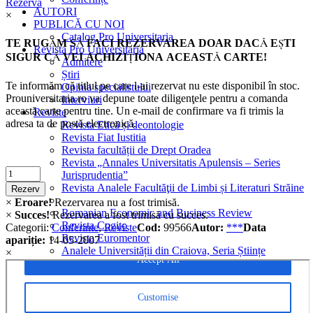
Rezervă
AUTORI
×
PUBLICĂ CU NOI
Catalog Pro Universitaria
TE RUGĂM SĂ FACI REZERVAREA DOAR DACĂ EŞTI
Revista Pro Universitaria
SIGUR CĂ VEI ACHIZIŢIONA ACEASTĂ CARTE!
Admitere
Știri
Te informăm că titlul pe care l-ai rezervat nu este disponibil în stoc.
Opinia specialistului
Prouniversitaria.ro va depune toate diligenţele pentru a comanda
Interviuri
această carte pentru tine. Un e-mail de confirmare va fi trimis la
Reviste
adresa ta de postă electronică.
Revista Etică și deontologie
Revista Fiat Iustitia
Revista facultății de Drept Oradea
Revista „Annales Universitatis Apulensis – Series
Criminalistica
Jurisprudentia”
quantity
Revista Analele Facultăţii de Limbi și Literaturi Străine
Rezerv
×
Eroare!
Rezervarea nu a fost trimisă.
Romanian Economic and Business Review
×
Succes!
Rezervarea a fost trimisă cu succes.
Revista Cogito
Categorii:
Conferinte
,
Reviste
Cod:
99566
Autor:
***
Data
Revista Euromentor
apariție:
14-05-2007
Analele Universității din Craiova, Seria Științe
×
filologice, Limbi străine aplicate
Legal and administrative Studies