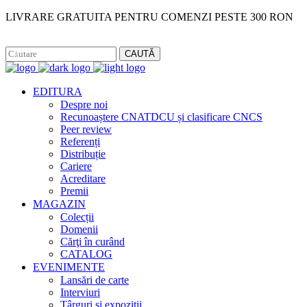
LIVRARE GRATUITA PENTRU COMENZI PESTE 300 RON
Facebook
Instagram
CAUTĂ
EDITURA
Despre noi
Recunoaștere CNATDCU și clasificare CNCS
Peer review
Referenți
Distribuție
Cariere
Acreditare
Premii
MAGAZIN
Colecții
Domenii
Cărţi în curând
CATALOG
EVENIMENTE
Lansări de carte
Interviuri
Târguri și expoziții