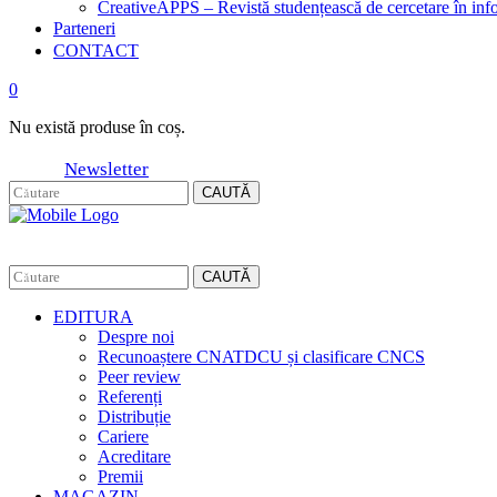
CreativeAPPS – Revistă studențească de cercetare în info
Parteneri
CONTACT
0
Nu există produse în coș.
Newsletter
CAUTĂ
CAUTĂ
EDITURA
Despre noi
Recunoaștere CNATDCU și clasificare CNCS
Peer review
Referenți
Distribuție
Cariere
Acreditare
Premii
MAGAZIN