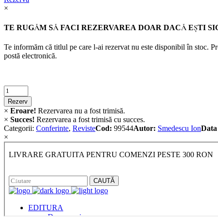
×
TE RUGĂM SĂ FACI REZERVAREA DOAR DACĂ EŞTI SI
Te informăm că titlul pe care l-ai rezervat nu este disponibil în stoc. 
postă electronică.
Criminalistica
quantity
Rezerv
×
Eroare!
Rezervarea nu a fost trimisă.
×
Succes!
Rezervarea a fost trimisă cu succes.
Categorii:
Conferinte
,
Reviste
Cod:
99544
Autor:
Smedescu Ion
Data 
×