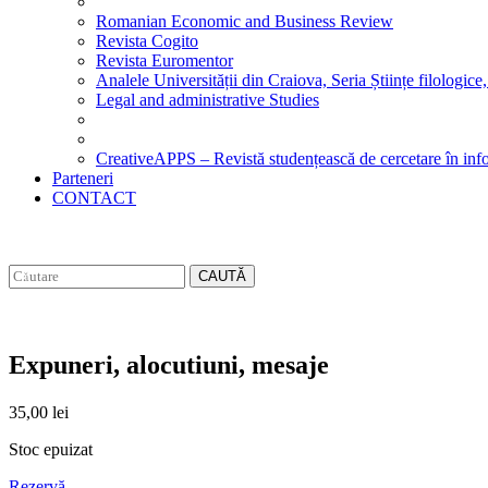
Romanian Economic and Business Review
Revista Cogito
Revista Euromentor
Analele Universității din Craiova, Seria Științe filologice,
Legal and administrative Studies
CreativeAPPS – Revistă studențească de cercetare în info
Parteneri
CONTACT
CAUTĂ
Expuneri, alocutiuni, mesaje
35,00
lei
Stoc epuizat
Rezervă