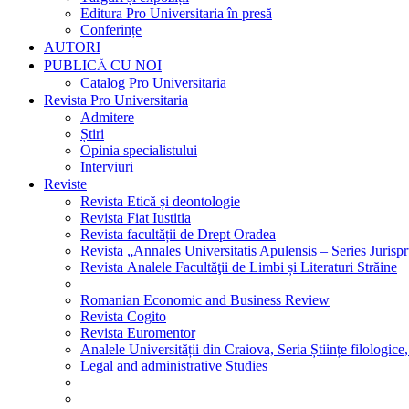
Editura Pro Universitaria în presă
Conferințe
AUTORI
PUBLICĂ CU NOI
Catalog Pro Universitaria
Revista Pro Universitaria
Admitere
Știri
Opinia specialistului
Interviuri
Reviste
Revista Etică și deontologie
Revista Fiat Iustitia
Revista facultății de Drept Oradea
Revista „Annales Universitatis Apulensis – Series Jurisp
Revista Analele Facultăţii de Limbi și Literaturi Străine
Romanian Economic and Business Review
Revista Cogito
Revista Euromentor
Analele Universității din Craiova, Seria Științe filologice,
Legal and administrative Studies