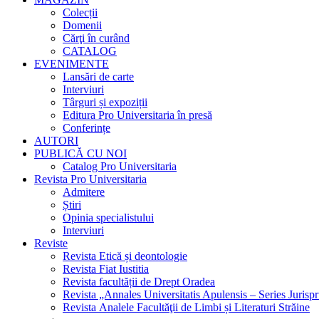
Colecții
Domenii
Cărţi în curând
CATALOG
EVENIMENTE
Lansări de carte
Interviuri
Târguri și expoziții
Editura Pro Universitaria în presă
Conferințe
AUTORI
PUBLICĂ CU NOI
Catalog Pro Universitaria
Revista Pro Universitaria
Admitere
Știri
Opinia specialistului
Interviuri
Reviste
Revista Etică și deontologie
Revista Fiat Iustitia
Revista facultății de Drept Oradea
Revista „Annales Universitatis Apulensis – Series Jurisp
Revista Analele Facultăţii de Limbi și Literaturi Străine