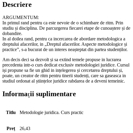
Descriere
ARGUMENTUM:
In primul rand pentru ca este nevoie de o schimbare de ritm. Prin
studiu și disciplina. De parcurgerea fiecarei etape de cunoaștere și de
dobandire.
In al doilea rand, pentru ca incercarea de abordare metodologica a
dreptului afacerilor, in „Dreptul afacerilor. Aspecte metodologice și
practice”, s-a bucurat de un interes neașteptat din partea studenților.
Am decis deci sa dezvolt și sa extind temele propuse in lucrarea
precedenta intr-o curs dedicat exclusiv metodologiei juridice. Cursul
iși propune sa fie un ghid in ințelegerea și cercetarea dreptului și,
poate, un creator de ritm pentru tinerii studenți, care sa gaseasca in
studiul ordonat al științelor juridice rabdarea de a deveni temeinic.
Informații suplimentare
Titlu
Metodologie juridica. Curs practic
Preț
26,43