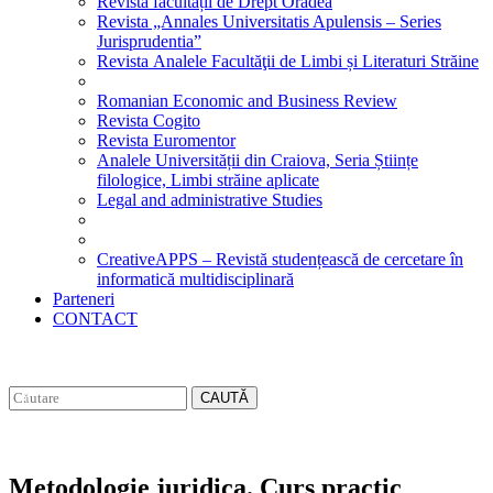
Revista facultății de Drept Oradea
Revista „Annales Universitatis Apulensis – Series
Jurisprudentia”
Revista Analele Facultăţii de Limbi și Literaturi Străine
Romanian Economic and Business Review
Revista Cogito
Revista Euromentor
Analele Universității din Craiova, Seria Științe
filologice, Limbi străine aplicate
Legal and administrative Studies
CreativeAPPS – Revistă studențească de cercetare în
informatică multidisciplinară
Parteneri
CONTACT
CAUTĂ
Metodologie juridica. Curs practic