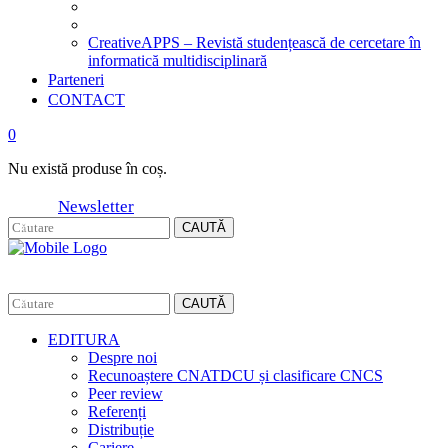
CreativeAPPS – Revistă studențească de cercetare în
informatică multidisciplinară
Parteneri
CONTACT
0
Nu există produse în coș.
Newsletter
CAUTĂ
CAUTĂ
EDITURA
Despre noi
Recunoaștere CNATDCU și clasificare CNCS
Peer review
Referenți
Distribuție
Cariere