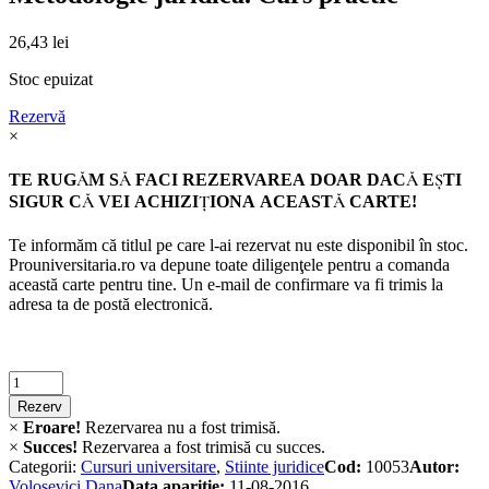
26,43
lei
Stoc epuizat
Rezervă
×
TE RUGĂM SĂ FACI REZERVAREA DOAR DACĂ EŞTI
SIGUR CĂ VEI ACHIZIŢIONA ACEASTĂ CARTE!
Te informăm că titlul pe care l-ai rezervat nu este disponibil în stoc.
Prouniversitaria.ro va depune toate diligenţele pentru a comanda
această carte pentru tine. Un e-mail de confirmare va fi trimis la
adresa ta de postă electronică.
Criminalistica
quantity
Rezerv
×
Eroare!
Rezervarea nu a fost trimisă.
×
Succes!
Rezervarea a fost trimisă cu succes.
Categorii:
Cursuri universitare
,
Stiinte juridice
Cod:
10053
Autor:
Volosevici Dana
Data apariție:
11-08-2016