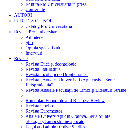
Editura Pro Universitaria în presă
Conferințe
AUTORI
PUBLICĂ CU NOI
Catalog Pro Universitaria
Revista Pro Universitaria
Admitere
Știri
Opinia specialistului
Interviuri
Reviste
Revista Etică și deontologie
Revista Fiat Iustitia
Revista facultății de Drept Oradea
Revista „Annales Universitatis Apulensis – Series
Jurisprudentia”
Revista Analele Facultăţii de Limbi și Literaturi Străine
Romanian Economic and Business Review
Revista Cogito
Revista Euromentor
Analele Universității din Craiova, Seria Științe
filologice, Limbi străine aplicate
Legal and administrative Studies