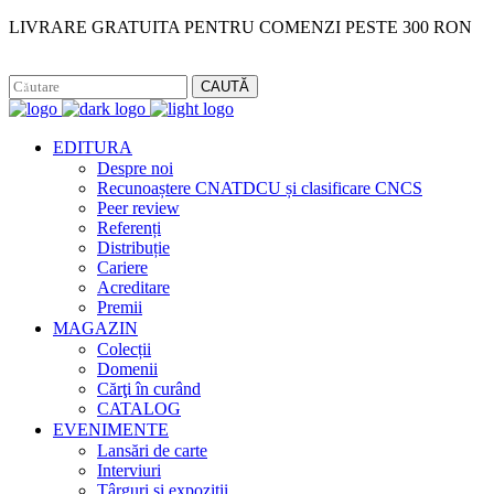
LIVRARE GRATUITA PENTRU COMENZI PESTE 300 RON
Facebook
Instagram
CAUTĂ
EDITURA
Despre noi
Recunoaștere CNATDCU și clasificare CNCS
Peer review
Referenți
Distribuție
Cariere
Acreditare
Premii
MAGAZIN
Colecții
Domenii
Cărţi în curând
CATALOG
EVENIMENTE
Lansări de carte
Interviuri
Târguri și expoziții