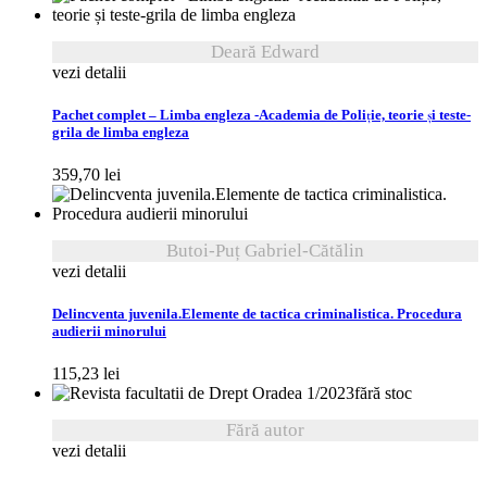
Deară Edward
vezi detalii
Pachet complet – Limba engleza -Academia de Poliție, teorie și teste-
grila de limba engleza
359,70
lei
Butoi-Puț Gabriel-Cătălin
vezi detalii
Delincventa juvenila.Elemente de tactica criminalistica. Procedura
audierii minorului
115,23
lei
fără stoc
Fără autor
vezi detalii