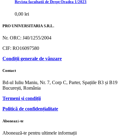
Revista facultatii de Drept Oradea 1/2023
0,00
lei
PRO UNIVERSITARIA S.R.L.
Nr. ORC: J40/1255/2004
CIF: RO16097580
Condiții generale de vânzare
Contact
Bd-ul Iuliu Maniu, Nr. 7, Corp C, Parter, Spațiile B3 și B19
București, România
Termeni și condiții
Politică de confidențialitate
Abonează-te
Abonează-te pentru ultimele informații