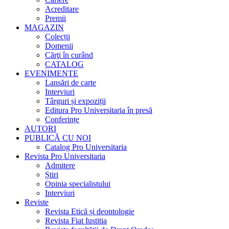
Acreditare
Premii
MAGAZIN
Colecții
Domenii
Cărţi în curând
CATALOG
EVENIMENTE
Lansări de carte
Interviuri
Târguri și expoziții
Editura Pro Universitaria în presă
Conferințe
AUTORI
PUBLICĂ CU NOI
Catalog Pro Universitaria
Revista Pro Universitaria
Admitere
Știri
Opinia specialistului
Interviuri
Reviste
Revista Etică și deontologie
Revista Fiat Iustitia