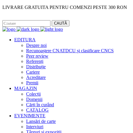
LIVRARE GRATUITA PENTRU COMENZI PESTE 300 RON
Facebook
Instagram
CAUTĂ
EDITURA
Despre noi
Recunoaștere CNATDCU și clasificare CNCS
Peer review
Referenți
Distribuție
Cariere
Acreditare
Premii
MAGAZIN
Colecții
Domenii
Cărţi în curând
CATALOG
EVENIMENTE
Lansări de carte
Interviuri
Târguri și expoziții