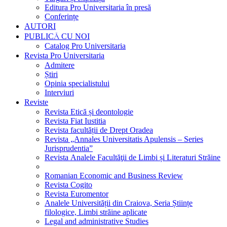
Editura Pro Universitaria în presă
Conferințe
AUTORI
PUBLICĂ CU NOI
Catalog Pro Universitaria
Revista Pro Universitaria
Admitere
Știri
Opinia specialistului
Interviuri
Reviste
Revista Etică și deontologie
Revista Fiat Iustitia
Revista facultății de Drept Oradea
Revista „Annales Universitatis Apulensis – Series
Jurisprudentia”
Revista Analele Facultăţii de Limbi și Literaturi Străine
Romanian Economic and Business Review
Revista Cogito
Revista Euromentor
Analele Universității din Craiova, Seria Științe
filologice, Limbi străine aplicate
Legal and administrative Studies