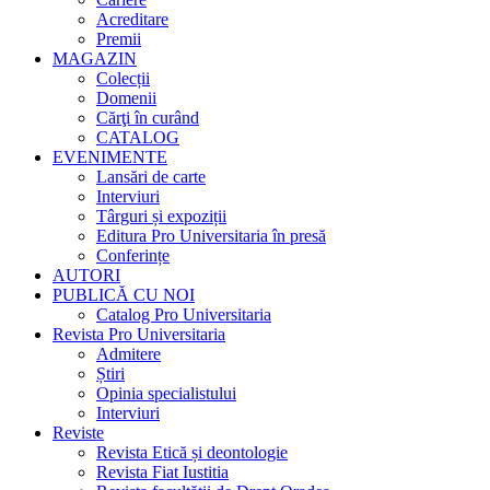
Acreditare
Premii
MAGAZIN
Colecții
Domenii
Cărţi în curând
CATALOG
EVENIMENTE
Lansări de carte
Interviuri
Târguri și expoziții
Editura Pro Universitaria în presă
Conferințe
AUTORI
PUBLICĂ CU NOI
Catalog Pro Universitaria
Revista Pro Universitaria
Admitere
Știri
Opinia specialistului
Interviuri
Reviste
Revista Etică și deontologie
Revista Fiat Iustitia