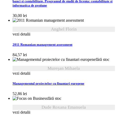
banci si contabilitate. Programul de studii de licenta: contabilitate si
informatica de gestiune
30,00
lei
Anghel Florin
vezi detalii
2011 Romanian management assessment
84,57
lei
fără stoc
Mureșan Mihaela
vezi detalii
Managementul proiectelor cu finantari europene
52,86
lei
fără stoc
Dude Roxana Emanuela
vezi detalii