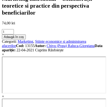
teoretice si practice din perspectiva
beneficiarilor
74,00
lei
Marketing
nutritional
Adaugă în coș
-
Categorii:
Marketing
,
Stiinte economice si administrarea
Considerații
afacerilor
Cod:
13155
Autor:
Chivu (Popa) Raluca-Giorgiana
Data
teoretice
apariție:
22-04-2021
Cuprins
Răsfoiește
si
×
practice
din
perspectiva
beneficiarilor
quantity
×