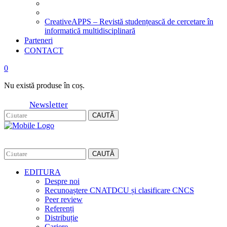
CreativeAPPS – Revistă studențească de cercetare în
informatică multidisciplinară
Parteneri
CONTACT
0
Nu există produse în coș.
Newsletter
CAUTĂ
CAUTĂ
EDITURA
Despre noi
Recunoaștere CNATDCU și clasificare CNCS
Peer review
Referenți
Distribuție
Cariere