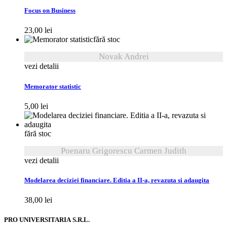
Focus on Business
23,00
lei
fără stoc
Novak Andrei
vezi detalii
Memorator statistic
5,00
lei
fără stoc
Poenaru Grigorescu Carmen Judith
vezi detalii
Modelarea deciziei financiare. Editia a II-a, revazuta si adaugita
38,00
lei
PRO UNIVERSITARIA S.R.L.