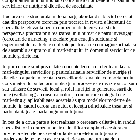
comportamentului nutritional al consumatorilor beneficiari sau nu ai
serviciilor de nutriție și dietetica de specialitate.
Lucrarea este structurata in doua parți, abordand subiectul cercetat
atat din perspectiva teoretica prin trecerea in revista a literaturii de
specialitate relevanta pentru domeniul de interes, cat și din
perspectiva practica prin realizarea unui numar de patru investigații
(cercetari de marketing, modelare prin ecuații structurale și
experiment de marketing) utilizate pentru a crea o imagine actuala și
de ansamblu asupra rolului marketingului in domeniul serviciilor de
nutriție și dietetica.
In prima parte sunt prezentate concepte teoretice referitoare la aria
marketingului serviciilor și particularitațile serviciilor de nutriție și
dietetica ca parte integrata a serviciilor de sanatate, comportamentul
consumatorului și factorii implicați in procesele de decizie și consum
sau utilizare de servicii, locul și rolul nutriției in generarea starii de
bine (well-being) a consumatorilor și comunicarea integrata de
marketing și aplicabilitatea acesteia asupra modelelor moderne de
nutriție, in cadrul carora am putut evidenția principalele trasaturi și
particularitați ale marketingului nutrițional.
In cea de-a doua parte a fost realizata o cercetare calitativa in randul
specialiștilor in domeniu pentru identificarea opiniei acestora cu
privire la efectele pe care abordarile modelelor nutriționale
inadecvate le pot avea asupra starii de sanatate, urmata de o