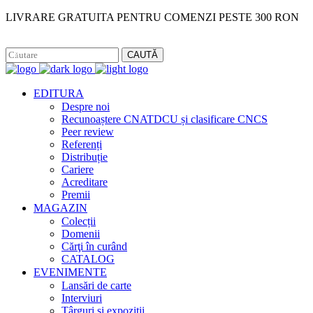
LIVRARE GRATUITA PENTRU COMENZI PESTE 300 RON
Facebook
Instagram
CAUTĂ
EDITURA
Despre noi
Recunoaștere CNATDCU și clasificare CNCS
Peer review
Referenți
Distribuție
Cariere
Acreditare
Premii
MAGAZIN
Colecții
Domenii
Cărţi în curând
CATALOG
EVENIMENTE
Lansări de carte
Interviuri
Târguri și expoziții