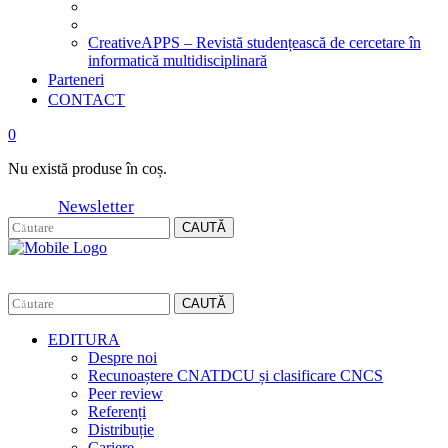
CreativeAPPS – Revistă studențească de cercetare în
informatică multidisciplinară
Parteneri
CONTACT
0
Nu există produse în coș.
Newsletter
CAUTĂ
CAUTĂ
EDITURA
Despre noi
Recunoaștere CNATDCU și clasificare CNCS
Peer review
Referenți
Distribuție
Cariere