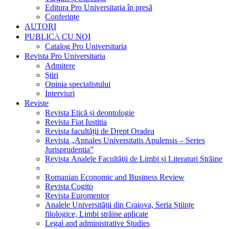
Editura Pro Universitaria în presă
Conferințe
AUTORI
PUBLICĂ CU NOI
Catalog Pro Universitaria
Revista Pro Universitaria
Admitere
Știri
Opinia specialistului
Interviuri
Reviste
Revista Etică și deontologie
Revista Fiat Iustitia
Revista facultății de Drept Oradea
Revista „Annales Universitatis Apulensis – Series
Jurisprudentia”
Revista Analele Facultăţii de Limbi și Literaturi Străine
Romanian Economic and Business Review
Revista Cogito
Revista Euromentor
Analele Universității din Craiova, Seria Științe
filologice, Limbi străine aplicate
Legal and administrative Studies