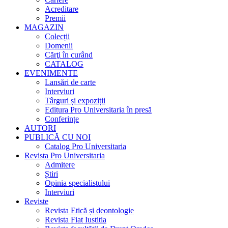
Acreditare
Premii
MAGAZIN
Colecții
Domenii
Cărţi în curând
CATALOG
EVENIMENTE
Lansări de carte
Interviuri
Târguri și expoziții
Editura Pro Universitaria în presă
Conferințe
AUTORI
PUBLICĂ CU NOI
Catalog Pro Universitaria
Revista Pro Universitaria
Admitere
Știri
Opinia specialistului
Interviuri
Reviste
Revista Etică și deontologie
Revista Fiat Iustitia