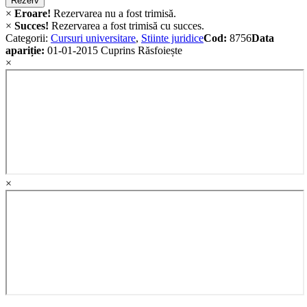
Rezerv
×
Eroare!
Rezervarea nu a fost trimisă.
×
Succes!
Rezervarea a fost trimisă cu succes.
Categorii:
Cursuri universitare
,
Stiinte juridice
Cod:
8756
Data
apariție:
01-01-2015
Cuprins
Răsfoiește
×
×