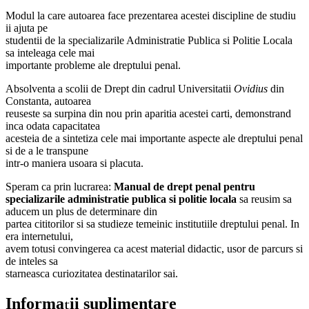
Modul la care autoarea face prezentarea acestei discipline de studiu
ii ajuta pe
studentii de la specializarile Administratie Publica si Politie Locala
sa inteleaga cele mai
importante probleme ale dreptului penal.
Absolventa a scolii de Drept din cadrul Universitatii
Ovidius
din
Constanta, autoarea
reuseste sa surpina din nou prin aparitia acestei carti, demonstrand
inca odata capacitatea
acesteia de a sintetiza cele mai importante aspecte ale dreptului penal
si de a le transpune
intr-o maniera usoara si placuta.
Speram ca prin lucrarea:
Manual de drept penal pentru
specializarile administratie publica si politie locala
sa reusim sa
aducem un plus de determinare din
partea cititorilor si sa studieze temeinic institutiile dreptului penal. In
era internetului,
avem totusi convingerea ca acest material didactic, usor de parcurs si
de inteles sa
starneasca curiozitatea destinatarilor sai.
Informații suplimentare