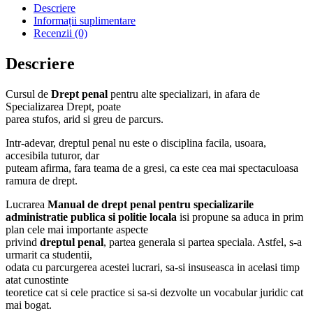
Descriere
Informații suplimentare
Recenzii (0)
Descriere
Cursul de
Drept penal
pentru alte specializari, in afara de
Specializarea Drept, poate
parea stufos, arid si greu de parcurs.
Intr-adevar, dreptul penal nu este o disciplina facila, usoara,
accesibila tuturor, dar
puteam afirma, fara teama de a gresi, ca este cea mai spectaculoasa
ramura de drept.
Lucrarea
Manual de drept penal pentru specializarile
administratie publica si politie locala
isi propune sa aduca in prim
plan cele mai importante aspecte
privind
dreptul penal
, partea generala si partea speciala. Astfel, s-a
urmarit ca studentii,
odata cu parcurgerea acestei lucrari, sa-si insuseasca in acelasi timp
atat cunostinte
teoretice cat si cele practice si sa-si dezvolte un vocabular juridic cat
mai bogat.