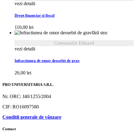
vezi detalii
Drept financiar si fiscal
110,00
lei
fără stoc
Constantin Eduard
vezi detalii
Infractiunea de omor deosebit de grav
26,00
lei
PRO UNIVERSITARIA S.R.L.
Nr. ORC: J40/1255/2004
CIF: RO16097580
Condiții generale de vânzare
Contact