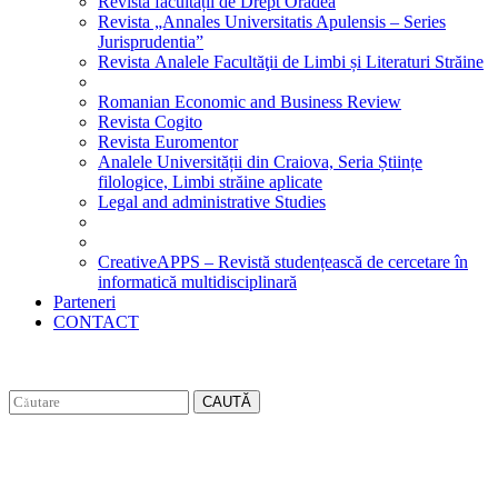
Revista facultății de Drept Oradea
Revista „Annales Universitatis Apulensis – Series
Jurisprudentia”
Revista Analele Facultăţii de Limbi și Literaturi Străine
Romanian Economic and Business Review
Revista Cogito
Revista Euromentor
Analele Universității din Craiova, Seria Științe
filologice, Limbi străine aplicate
Legal and administrative Studies
CreativeAPPS – Revistă studențească de cercetare în
informatică multidisciplinară
Parteneri
CONTACT
CAUTĂ