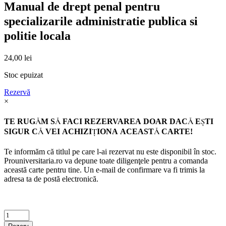
Manual de drept penal pentru
specializarile administratie publica si
politie locala
24,00
lei
Stoc epuizat
Rezervă
×
TE RUGĂM SĂ FACI REZERVAREA DOAR DACĂ EŞTI
SIGUR CĂ VEI ACHIZIŢIONA ACEASTĂ CARTE!
Te informăm că titlul pe care l-ai rezervat nu este disponibil în stoc.
Prouniversitaria.ro va depune toate diligenţele pentru a comanda
această carte pentru tine. Un e-mail de confirmare va fi trimis la
adresa ta de postă electronică.
Criminalistica
quantity