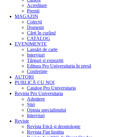
Acreditare
Premii
MAGAZIN
Colecții
Domenii
Cărţi în curând
CATALOG
EVENIMENTE
Lansări de carte
Interviuri
Târguri și expoziții
Editura Pro Universitaria în presă
Conferințe
AUTORI
PUBLICĂ CU NOI
Catalog Pro Universitaria
Revista Pro Universitaria
Admitere
Știri
Opinia specialistului
Interviuri
Reviste
Revista Etică și deontologie
Revista Fiat Iustitia