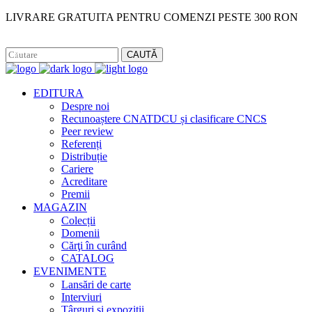
LIVRARE GRATUITA PENTRU COMENZI PESTE 300 RON
Facebook
Instagram
CAUTĂ
EDITURA
Despre noi
Recunoaștere CNATDCU și clasificare CNCS
Peer review
Referenți
Distribuție
Cariere
Acreditare
Premii
MAGAZIN
Colecții
Domenii
Cărţi în curând
CATALOG
EVENIMENTE
Lansări de carte
Interviuri
Târguri și expoziții