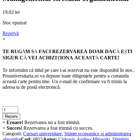
19,02
lei
Stoc epuizat
Rezervă
×
TE RUGĂM SĂ FACI REZERVAREA DOAR DACĂ EŞTI
SIGUR CĂ VEI ACHIZIŢIONA ACEASTĂ CARTE!
Te informăm că titlul pe care l-ai rezervat nu este disponibil în stoc.
Prouniversitaria.ro va depune toate diligenţele pentru a comanda
această carte pentru tine. Un e-mail de confirmare va fi trimis la
adresa ta de postă electronică.
Criminalistica
quantity
Rezerv
×
Eroare!
Rezervarea nu a fost trimisă.
×
Succes!
Rezervarea a fost trimisă cu succes.
Categorii:
Cursuri universitare
,
Stiinte economice si administrarea
afacerilor
Cod:
6815
Autor:
Cirkovic Andrea Mitovski
,
Dimitriu