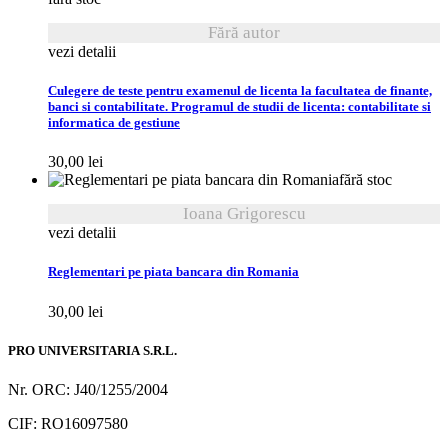
Fără autor
vezi detalii
Culegere de teste pentru examenul de licenta la facultatea de finante,
banci si contabilitate. Programul de studii de licenta: contabilitate si
informatica de gestiune
30,00
lei
fără stoc
Ioana Grigorescu
vezi detalii
Reglementari pe piata bancara din Romania
30,00
lei
PRO UNIVERSITARIA S.R.L.
Nr. ORC: J40/1255/2004
CIF: RO16097580