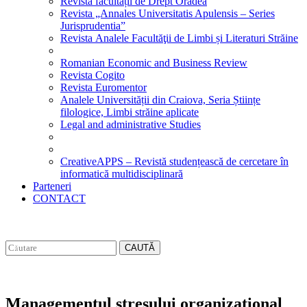
Revista facultății de Drept Oradea
Revista „Annales Universitatis Apulensis – Series
Jurisprudentia”
Revista Analele Facultăţii de Limbi și Literaturi Străine
Romanian Economic and Business Review
Revista Cogito
Revista Euromentor
Analele Universității din Craiova, Seria Științe
filologice, Limbi străine aplicate
Legal and administrative Studies
CreativeAPPS – Revistă studențească de cercetare în
informatică multidisciplinară
Parteneri
CONTACT
CAUTĂ
Managementul stresului organizational