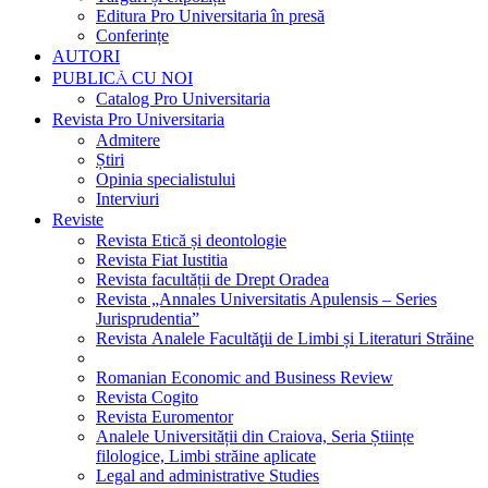
Editura Pro Universitaria în presă
Conferințe
AUTORI
PUBLICĂ CU NOI
Catalog Pro Universitaria
Revista Pro Universitaria
Admitere
Știri
Opinia specialistului
Interviuri
Reviste
Revista Etică și deontologie
Revista Fiat Iustitia
Revista facultății de Drept Oradea
Revista „Annales Universitatis Apulensis – Series
Jurisprudentia”
Revista Analele Facultăţii de Limbi și Literaturi Străine
Romanian Economic and Business Review
Revista Cogito
Revista Euromentor
Analele Universității din Craiova, Seria Științe
filologice, Limbi străine aplicate
Legal and administrative Studies