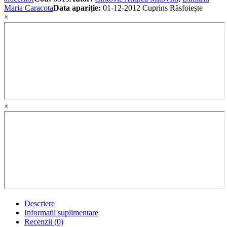
Maria Caracota
Data apariție:
01-12-2012
Cuprins
Răsfoiește
×
×
Descriere
Informații suplimentare
Recenzii (0)