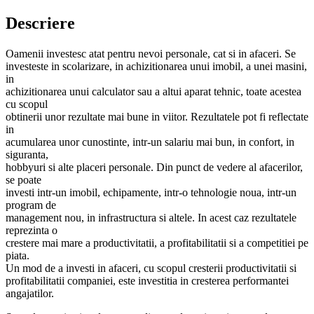
Descriere
Oamenii investesc atat pentru nevoi personale, cat si in afaceri. Se
investeste in scolarizare, in achizitionarea unui imobil, a unei masini,
in
achizitionarea unui calculator sau a altui aparat tehnic, toate acestea
cu scopul
obtinerii unor rezultate mai bune in viitor. Rezultatele pot fi reflectate
in
acumularea unor cunostinte, intr-un salariu mai bun, in confort, in
siguranta,
hobbyuri si alte placeri personale. Din punct de vedere al afacerilor,
se poate
investi intr-un imobil, echipamente, intr-o tehnologie noua, intr-un
program de
management nou, in infrastructura si altele. In acest caz rezultatele
reprezinta o
crestere mai mare a productivitatii, a profitabilitatii si a competitiei pe
piata.
Un mod de a investi in afaceri, cu scopul cresterii productivitatii si
profitabilitatii companiei, este investitia in cresterea performantei
angajatilor.