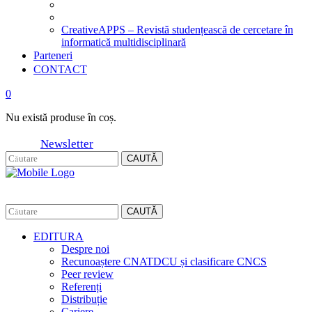
CreativeAPPS – Revistă studențească de cercetare în
informatică multidisciplinară
Parteneri
CONTACT
0
Nu există produse în coș.
Newsletter
CAUTĂ
CAUTĂ
EDITURA
Despre noi
Recunoaștere CNATDCU și clasificare CNCS
Peer review
Referenți
Distribuție
Cariere