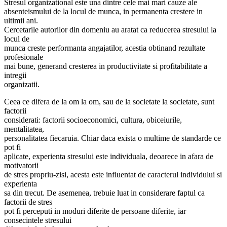
Stresul organizational este una dintre cele mai mari cauze ale
absenteismului de la locul de munca, in permanenta crestere in
ultimii ani.
Cercetarile autorilor din domeniu au aratat ca reducerea stresului la
locul de
munca creste performanta angajatilor, acestia obtinand rezultate
profesionale
mai bune, generand cresterea in productivitate si profitabilitate a
intregii
organizatii.
Ceea ce difera de la om la om, sau de la societate la societate, sunt
factorii
considerati: factorii socioeconomici, cultura, obiceiurile,
mentalitatea,
personalitatea fiecaruia. Chiar daca exista o multime de standarde ce
pot fi
aplicate, experienta stresului este individuala, deoarece in afara de
motivatorii
de stres propriu-zisi, acesta este influentat de caracterul individului si
experienta
sa din trecut. De asemenea, trebuie luat in considerare faptul ca
factorii de stres
pot fi perceputi in moduri diferite de persoane diferite, iar
consecintele stresului