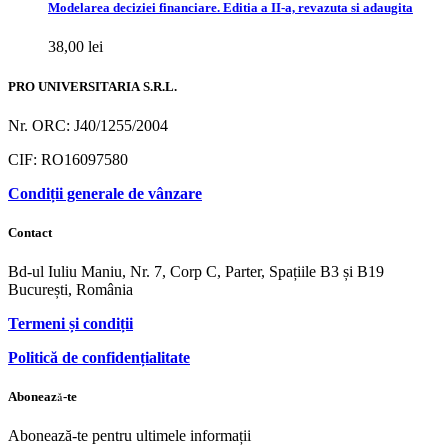
Modelarea deciziei financiare. Editia a II-a, revazuta si adaugita
38,00
lei
PRO UNIVERSITARIA S.R.L.
Nr. ORC: J40/1255/2004
CIF: RO16097580
Condiții generale de vânzare
Contact
Bd-ul Iuliu Maniu, Nr. 7, Corp C, Parter, Spațiile B3 și B19
București, România
Termeni și condiții
Politică de confidențialitate
Abonează-te
Abonează-te pentru ultimele informații