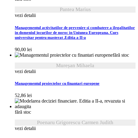
Pantea Marius
vezi detalii
Managementul activitatilor de prevenire si combatere a ilegalitatilor
in domeniul jocurilor de noroc in Uniunea Europeana. Curs
universitar pentru masterat .Editia a II-a
90,00
lei
fără stoc
Mureșan Mihaela
vezi detalii
Managementul proiectelor cu finantari europene
52,86
lei
fără stoc
Poenaru Grigorescu Carmen Judith
vezi detalii