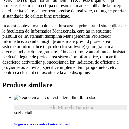
Activitatea companiilor din domeniul IT&C este organizata pe
proiecte, fiecare cu o echipa de resurse umane stabilita de la inceput,
cu obiective clare, cu termene precise de realizare, cu bugete precise
și standarde de calitate bine precizate.
In acest context, manualul se adreseaza in primul rand studenților de
la facultatea de Informatica Manageriala, care au in structura
planului de invațamant disciplina Managementul Proiectelor
Informatice, avand cunoștințe anterioare privind proiectarea
sistemelor informatice (a produselor software) și programarea in
diverse limbaje de programare. Din acest motiv autorii nu au insistat
pe detalii legate de proiectarea sistemelor informatice, cum ar fi
descrierea activitaților și succesiunea lor, indicatori de eficiența a
programelor, activitați specifice implementarii programelor, etc.,
pentru ca ele sunt cunoscute de la alte discipline.
Produse similare
fără stoc
Belu Mihaela Gabriela
vezi detalii
Negocierea in context intercultural