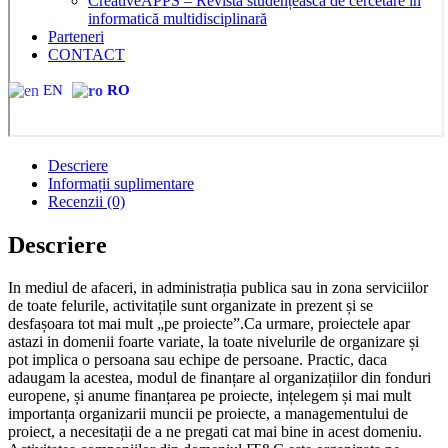
CreativeAPPS – Revistă studențească de cercetare în
informatică multidisciplinară
Parteneri
CONTACT
EN
RO
Descriere
Informații suplimentare
Recenzii (0)
Descriere
In mediul de afaceri, in administrația publica sau in zona serviciilor
de toate felurile, activitațile sunt organizate in prezent și se
desfașoara tot mai mult „pe proiecte”.Ca urmare, proiectele apar
astazi in domenii foarte variate, la toate nivelurile de organizare și
pot implica o persoana sau echipe de persoane. Practic, daca
adaugam la acestea, modul de finanțare al organizațiilor din fonduri
europene, și anume finanțarea pe proiecte, ințelegem și mai mult
importanța organizarii muncii pe proiecte, a managementului de
proiect, a necesitații de a ne pregati cat mai bine in acest domeniu.