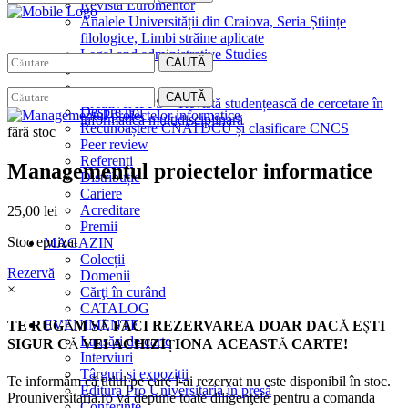
Revista Euromentor
Analele Universității din Craiova, Seria Științe
filologice, Limbi străine aplicate
Legal and administrative Studies
CAUTĂ
EDITURA
CAUTĂ
CreativeAPPS – Revistă studențească de cercetare în
Despre noi
informatică multidisciplinară
Recunoaștere CNATDCU și clasificare CNCS
fără stoc
Peer review
Referenți
Managementul proiectelor informatice
Distribuție
Cariere
Acreditare
25,00
lei
Premii
Stoc epuizat
MAGAZIN
Colecții
Rezervă
Domenii
×
Cărţi în curând
CATALOG
EVENIMENTE
TE RUGĂM SĂ FACI REZERVAREA DOAR DACĂ EŞTI
Lansări de carte
SIGUR CĂ VEI ACHIZIŢIONA ACEASTĂ CARTE!
Interviuri
Târguri și expoziții
Te informăm că titlul pe care l-ai rezervat nu este disponibil în stoc.
Editura Pro Universitaria în presă
Prouniversitaria.ro va depune toate diligenţele pentru a comanda
Conferințe