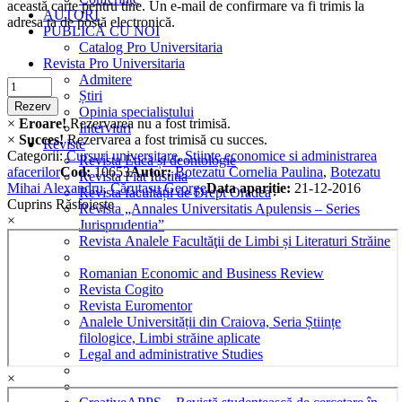
această carte pentru tine. Un e-mail de confirmare va fi trimis la
AUTORI
adresa ta de postă electronică.
PUBLICĂ CU NOI
Catalog Pro Universitaria
Revista Pro Universitaria
Admitere
Criminalistica
Știri
quantity
Rezerv
Opinia specialistului
×
Eroare!
Rezervarea nu a fost trimisă.
Interviuri
×
Succes!
Rezervarea a fost trimisă cu succes.
Reviste
Categorii:
Cursuri universitare
,
Stiinte economice si administrarea
Revista Etică și deontologie
afacerilor
Cod:
10653
Autor:
Botezatu Cornelia Paulina
,
Botezatu
Revista Fiat Iustitia
Mihai Alexandru
,
Căruțașu George
Data apariție:
21-12-2016
Revista facultății de Drept Oradea
Cuprins
Răsfoiește
Revista „Annales Universitatis Apulensis – Series
×
Jurisprudentia”
Revista Analele Facultăţii de Limbi și Literaturi Străine
Romanian Economic and Business Review
Revista Cogito
Revista Euromentor
Analele Universității din Craiova, Seria Științe
filologice, Limbi străine aplicate
Legal and administrative Studies
×