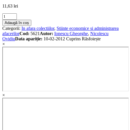
11,63
lei
Managementul
comparat
Adaugă în coș
international
Categorii:
In afara colectiilor
,
Stiinte economice si administrarea
quantity
afacerilor
Cod:
5621
Autor:
Ionescu Gheorghe
,
Nicolescu
Ovidiu
Data apariție:
10-02-2012
Cuprins
Răsfoiește
×
×