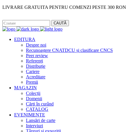
LIVRARE GRATUITA PENTRU COMENZI PESTE 300 RON
Facebook
Instagram
CAUTĂ
EDITURA
Despre noi
Recunoaștere CNATDCU și clasificare CNCS
Peer review
Referenți
Distribuție
Cariere
Acreditare
Premii
MAGAZIN
Colecții
Domenii
Cărţi în curând
CATALOG
EVENIMENTE
Lansări de carte
Interviuri
Târguri și expoziții