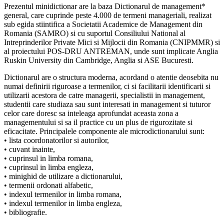
Prezentul minidictionar are la baza Dictionarul de management*
general, care cuprinde peste 4.000 de termeni manageriali, realizat
sub egida stiintifica a Societatii Academice de Management din
Romania (SAMRO) si cu suportul Consiliului National al
Intreprinderilor Private Mici si Mijlocii din Romania (CNIPMMR) si
al proiectului POS-DRU ANTREMAN, unde sunt implicate Anglia
Ruskin University din Cambridge, Anglia si ASE Bucuresti.
Dictionarul are o structura moderna, acordand o atentie deosebita nu
numai definirii riguroase a termenilor, ci si facilitarii identificarii si
utilizarii acestora de catre managerii, specialistii in management,
studentii care studiaza sau sunt interesati in management si tuturor
celor care doresc sa inteleaga aprofundat aceasta zona a
managementului si sa il practice cu un plus de rigurozitate si
eficacitate. Principalele componente ale microdictionarului sunt:
• lista coordonatorilor si autorilor,
• cuvant inainte,
• cuprinsul in limba romana,
• cuprinsul in limba engleza,
• minighid de utilizare a dictionarului,
• termenii ordonati alfabetic,
• indexul termenilor in limba romana,
• indexul termenilor in limba engleza,
• bibliografie.