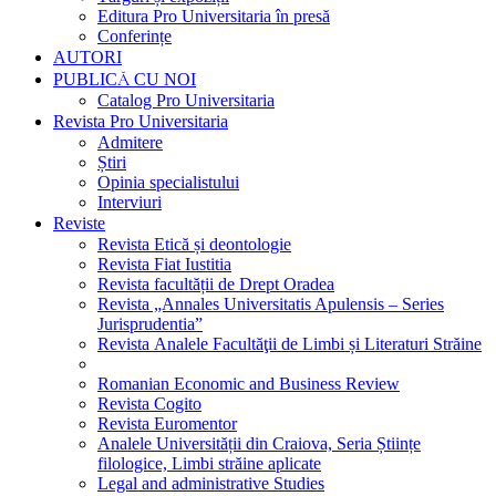
Editura Pro Universitaria în presă
Conferințe
AUTORI
PUBLICĂ CU NOI
Catalog Pro Universitaria
Revista Pro Universitaria
Admitere
Știri
Opinia specialistului
Interviuri
Reviste
Revista Etică și deontologie
Revista Fiat Iustitia
Revista facultății de Drept Oradea
Revista „Annales Universitatis Apulensis – Series
Jurisprudentia”
Revista Analele Facultăţii de Limbi și Literaturi Străine
Romanian Economic and Business Review
Revista Cogito
Revista Euromentor
Analele Universității din Craiova, Seria Științe
filologice, Limbi străine aplicate
Legal and administrative Studies