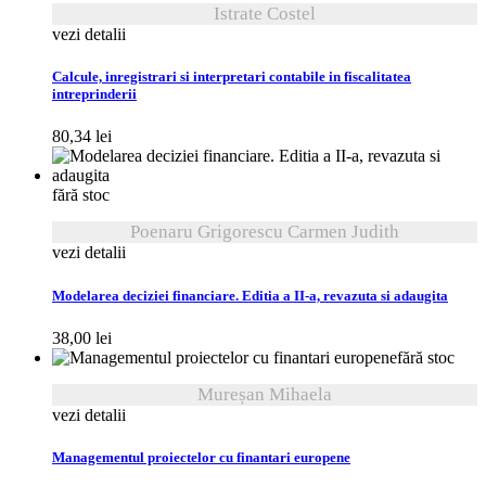
Istrate Costel
vezi detalii
Calcule, inregistrari si interpretari contabile in fiscalitatea
intreprinderii
80,34
lei
fără stoc
Poenaru Grigorescu Carmen Judith
vezi detalii
Modelarea deciziei financiare. Editia a II-a, revazuta si adaugita
38,00
lei
fără stoc
Mureșan Mihaela
vezi detalii
Managementul proiectelor cu finantari europene