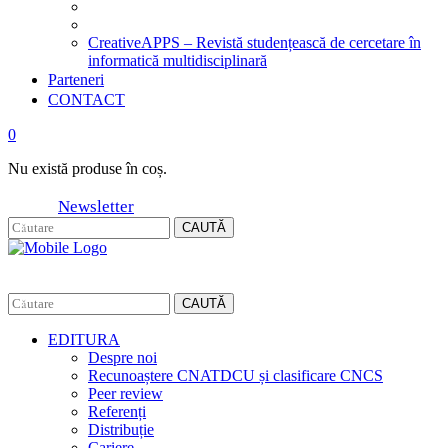
CreativeAPPS – Revistă studențească de cercetare în
informatică multidisciplinară
Parteneri
CONTACT
0
Nu există produse în coș.
Newsletter
CAUTĂ
CAUTĂ
EDITURA
Despre noi
Recunoaștere CNATDCU și clasificare CNCS
Peer review
Referenți
Distribuție
Cariere