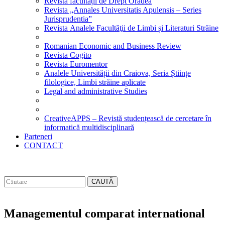
Revista facultății de Drept Oradea
Revista „Annales Universitatis Apulensis – Series
Jurisprudentia”
Revista Analele Facultăţii de Limbi și Literaturi Străine
Romanian Economic and Business Review
Revista Cogito
Revista Euromentor
Analele Universității din Craiova, Seria Științe
filologice, Limbi străine aplicate
Legal and administrative Studies
CreativeAPPS – Revistă studențească de cercetare în
informatică multidisciplinară
Parteneri
CONTACT
CAUTĂ
Managementul comparat international