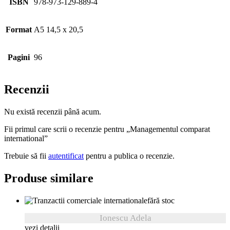
ISBN
978-973-129-889-4
Format
A5 14,5 x 20,5
Pagini
96
Recenzii
Nu există recenzii până acum.
Fii primul care scrii o recenzie pentru „Managementul comparat
international”
Trebuie să fii
autentificat
pentru a publica o recenzie.
Produse similare
fără stoc
Ionescu Adela
vezi detalii