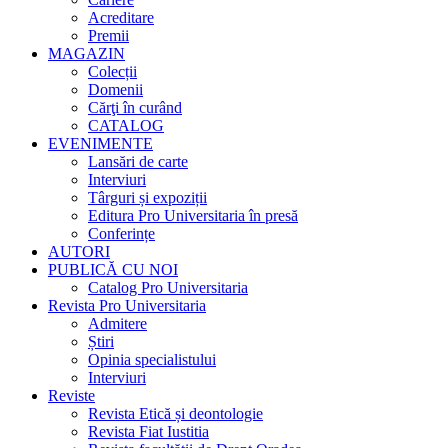
Acreditare
Premii
MAGAZIN
Colecții
Domenii
Cărţi în curând
CATALOG
EVENIMENTE
Lansări de carte
Interviuri
Târguri și expoziții
Editura Pro Universitaria în presă
Conferințe
AUTORI
PUBLICĂ CU NOI
Catalog Pro Universitaria
Revista Pro Universitaria
Admitere
Știri
Opinia specialistului
Interviuri
Reviste
Revista Etică și deontologie
Revista Fiat Iustitia