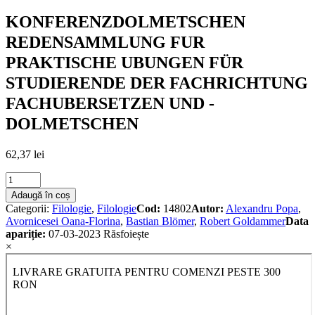
KONFERENZDOLMETSCHEN
REDENSAMMLUNG FUR
PRAKTISCHE UBUNGEN FÜR
STUDIERENDE DER FACHRICHTUNG
FACHUBERSETZEN UND -
DOLMETSCHEN
62,37
lei
KONFERENZDOLMETSCHEN
REDENSAMMLUNG
Adaugă în coș
FUR
Categorii:
Filologie
,
Filologie
Cod:
14802
Autor:
Alexandru Popa
,
PRAKTISCHE
Avornicesei Oana-Florina
,
Bastian Blömer
,
Robert Goldammer
Data
UBUNGEN
apariție:
07-03-2023
Răsfoiește
FÜR
×
STUDIERENDE
DER
FACHRICHTUNG
FACHUBERSETZEN
UND