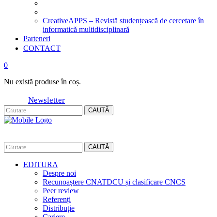
CreativeAPPS – Revistă studențească de cercetare în
informatică multidisciplinară
Parteneri
CONTACT
0
Nu există produse în coș.
Newsletter
CAUTĂ
CAUTĂ
EDITURA
Despre noi
Recunoaștere CNATDCU și clasificare CNCS
Peer review
Referenți
Distribuție
Cariere