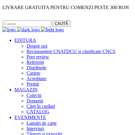
LIVRARE GRATUITA PENTRU COMENZI PESTE 300 RON
Facebook
Instagram
CAUTĂ
EDITURA
Despre noi
Recunoaștere CNATDCU și clasificare CNCS
Peer review
Referenți
Distribuție
Cariere
Acreditare
Premii
MAGAZIN
Colecții
Domenii
Cărţi în curând
CATALOG
EVENIMENTE
Lansări de carte
Interviuri
Târguri și expoziții