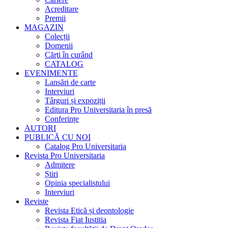
Acreditare
Premii
MAGAZIN
Colecții
Domenii
Cărţi în curând
CATALOG
EVENIMENTE
Lansări de carte
Interviuri
Târguri și expoziții
Editura Pro Universitaria în presă
Conferințe
AUTORI
PUBLICĂ CU NOI
Catalog Pro Universitaria
Revista Pro Universitaria
Admitere
Știri
Opinia specialistului
Interviuri
Reviste
Revista Etică și deontologie
Revista Fiat Iustitia