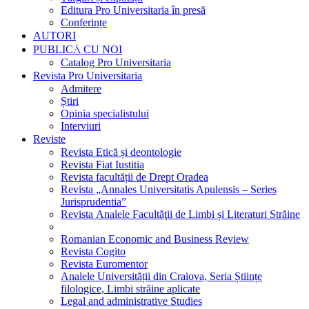
Editura Pro Universitaria în presă
Conferințe
AUTORI
PUBLICĂ CU NOI
Catalog Pro Universitaria
Revista Pro Universitaria
Admitere
Știri
Opinia specialistului
Interviuri
Reviste
Revista Etică și deontologie
Revista Fiat Iustitia
Revista facultății de Drept Oradea
Revista „Annales Universitatis Apulensis – Series
Jurisprudentia”
Revista Analele Facultăţii de Limbi și Literaturi Străine
Romanian Economic and Business Review
Revista Cogito
Revista Euromentor
Analele Universității din Craiova, Seria Științe
filologice, Limbi străine aplicate
Legal and administrative Studies