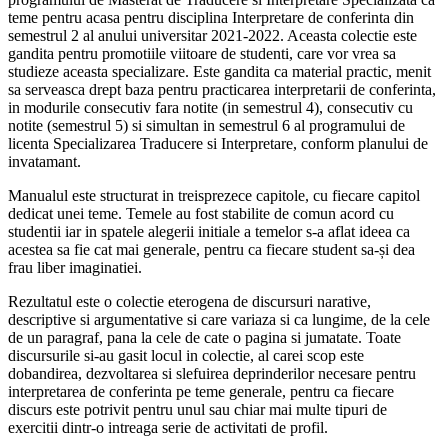
teme pentru acasa pentru disciplina Interpretare de conferinta din
semestrul 2 al anului universitar 2021-2022. Aceasta colectie este
gandita pentru promotiile viitoare de studenti, care vor vrea sa
studieze aceasta specializare. Este gandita ca material practic, menit
sa serveasca drept baza pentru practicarea interpretarii de conferinta,
in modurile consecutiv fara notite (in semestrul 4), consecutiv cu
notite (semestrul 5) si simultan in semestrul 6 al programului de
licenta Specializarea Traducere si Interpretare, conform planului de
invatamant.
Manualul este structurat in treisprezece capitole, cu fiecare capitol
dedicat unei teme. Temele au fost stabilite de comun acord cu
studentii iar in spatele alegerii initiale a temelor s-a aflat ideea ca
acestea sa fie cat mai generale, pentru ca fiecare student sa-și dea
frau liber imaginatiei.
Rezultatul este o colectie eterogena de discursuri narative,
descriptive si argumentative si care variaza si ca lungime, de la cele
de un paragraf, pana la cele de cate o pagina si jumatate. Toate
discursurile si-au gasit locul in colectie, al carei scop este
dobandirea, dezvoltarea si slefuirea deprinderilor necesare pentru
interpretarea de conferinta pe teme generale, pentru ca fiecare
discurs este potrivit pentru unul sau chiar mai multe tipuri de
exercitii dintr-o intreaga serie de activitati de profil.