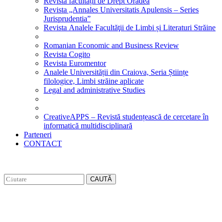
Revista facultății de Drept Oradea
Revista „Annales Universitatis Apulensis – Series
Jurisprudentia”
Revista Analele Facultăţii de Limbi și Literaturi Străine
Romanian Economic and Business Review
Revista Cogito
Revista Euromentor
Analele Universității din Craiova, Seria Științe
filologice, Limbi străine aplicate
Legal and administrative Studies
CreativeAPPS – Revistă studențească de cercetare în
informatică multidisciplinară
Parteneri
CONTACT
CAUTĂ