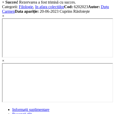
×
Succes!
Rezervarea a fost trimisă cu succes.
Categorii:
Filologie
,
In afara colectiilor
Cod:
6202023
Autor:
Duțu
Carmen
Data apariție:
20-06-2023
Cuprins
Răsfoiește
×
×
Informații suplimentare