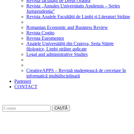
Revista facultății de Drept Oradea
Revista „Annales Universitatis Apulensis – Series
Jurisprudentia”
Revista Analele Facultăţii de Limbi și Literaturi Străine
Romanian Economic and Business Review
Revista Cogito
Revista Euromentor
Analele Universității din Craiova, Seria Științe
filologice, Limbi străine aplicate
Legal and administrative Studies
CreativeAPPS – Revistă studențească de cercetare în
informatică multidisciplinară
Parteneri
CONTACT
CAUTĂ