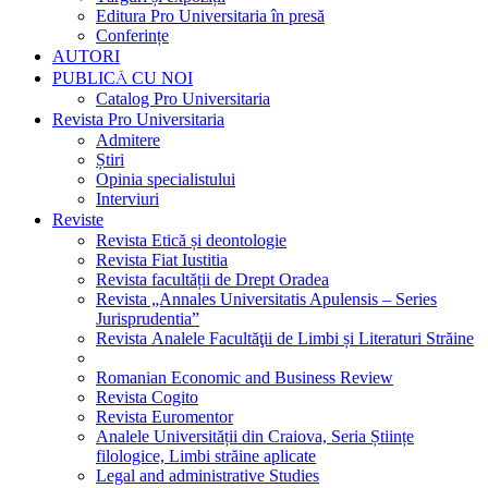
Editura Pro Universitaria în presă
Conferințe
AUTORI
PUBLICĂ CU NOI
Catalog Pro Universitaria
Revista Pro Universitaria
Admitere
Știri
Opinia specialistului
Interviuri
Reviste
Revista Etică și deontologie
Revista Fiat Iustitia
Revista facultății de Drept Oradea
Revista „Annales Universitatis Apulensis – Series
Jurisprudentia”
Revista Analele Facultăţii de Limbi și Literaturi Străine
Romanian Economic and Business Review
Revista Cogito
Revista Euromentor
Analele Universității din Craiova, Seria Științe
filologice, Limbi străine aplicate
Legal and administrative Studies