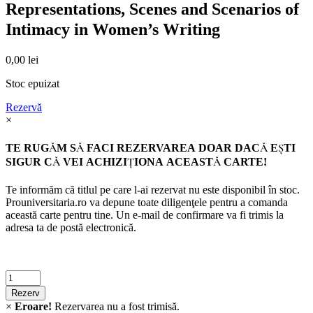
Representations, Scenes and Scenarios of
Intimacy in Women’s Writing
0,00
lei
Stoc epuizat
Rezervă
×
TE RUGĂM SĂ FACI REZERVAREA DOAR DACĂ EŞTI
SIGUR CĂ VEI ACHIZIŢIONA ACEASTĂ CARTE!
Te informăm că titlul pe care l-ai rezervat nu este disponibil în stoc.
Prouniversitaria.ro va depune toate diligenţele pentru a comanda
această carte pentru tine. Un e-mail de confirmare va fi trimis la
adresa ta de postă electronică.
Criminalistica
quantity
Rezerv
×
Eroare!
Rezervarea nu a fost trimisă.