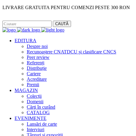
LIVRARE GRATUITA PENTRU COMENZI PESTE 300 RON
Facebook
Instagram
CAUTĂ
EDITURA
Despre noi
Recunoaștere CNATDCU și clasificare CNCS
Peer review
Referenți
Distribuție
Cariere
Acreditare
Premii
MAGAZIN
Colecții
Domenii
Cărţi în curând
CATALOG
EVENIMENTE
Lansări de carte
Interviuri
Târguri și expoziții