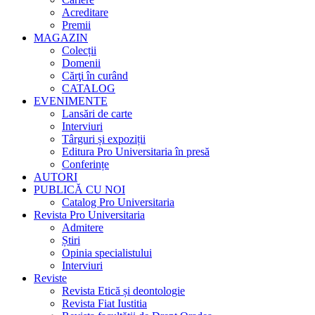
Acreditare
Premii
MAGAZIN
Colecții
Domenii
Cărţi în curând
CATALOG
EVENIMENTE
Lansări de carte
Interviuri
Târguri și expoziții
Editura Pro Universitaria în presă
Conferințe
AUTORI
PUBLICĂ CU NOI
Catalog Pro Universitaria
Revista Pro Universitaria
Admitere
Știri
Opinia specialistului
Interviuri
Reviste
Revista Etică și deontologie
Revista Fiat Iustitia