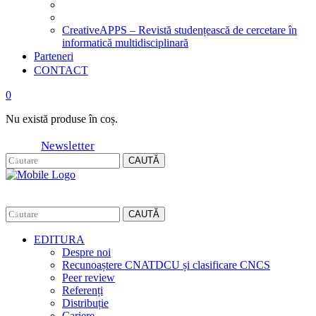
CreativeAPPS – Revistă studențească de cercetare în
informatică multidisciplinară
Parteneri
CONTACT
0
Nu există produse în coș.
Newsletter
CAUTĂ
CAUTĂ
EDITURA
Despre noi
Recunoaștere CNATDCU și clasificare CNCS
Peer review
Referenți
Distribuție
Cariere