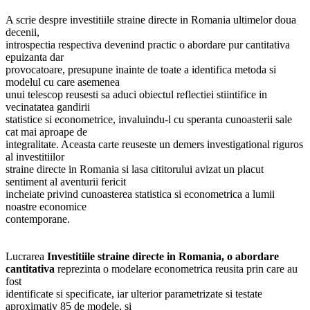
A scrie despre investitiile straine directe in Romania ultimelor doua
decenii,
introspectia respectiva devenind practic o abordare pur cantitativa
epuizanta dar
provocatoare, presupune inainte de toate a identifica metoda si
modelul cu care asemenea
unui telescop reusesti sa aduci obiectul reflectiei stiintifice in
vecinatatea gandirii
statistice si econometrice, invaluindu-l cu speranta cunoasterii sale
cat mai aproape de
integralitate. Aceasta carte reuseste un demers investigational riguros
al investitiilor
straine directe in Romania si lasa cititorului avizat un placut
sentiment al aventurii fericit
incheiate privind cunoasterea statistica si econometrica a lumii
noastre economice
contemporane.
Lucrarea
Investitiile straine directe in Romania, o abordare
cantitativa
reprezinta o modelare econometrica reusita prin care au
fost
identificate si specificate, iar ulterior parametrizate si testate
aproximativ 85 de modele, si