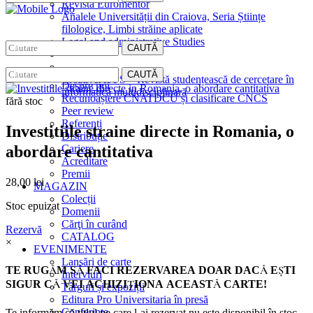
Revista Euromentor
Analele Universității din Craiova, Seria Științe
filologice, Limbi străine aplicate
Legal and administrative Studies
CAUTĂ
EDITURA
CAUTĂ
CreativeAPPS – Revistă studențească de cercetare în
Despre noi
informatică multidisciplinară
Recunoaștere CNATDCU și clasificare CNCS
fără stoc
Peer review
Referenți
Investitiile straine directe in Romania, o
Distribuție
abordare cantitativa
Cariere
Acreditare
Premii
28,00
lei
MAGAZIN
Colecții
Stoc epuizat
Domenii
Cărţi în curând
Rezervă
CATALOG
×
EVENIMENTE
Lansări de carte
TE RUGĂM SĂ FACI REZERVAREA DOAR DACĂ EŞTI
Interviuri
SIGUR CĂ VEI ACHIZIŢIONA ACEASTĂ CARTE!
Târguri și expoziții
Editura Pro Universitaria în presă
Conferințe
Te informăm că titlul pe care l-ai rezervat nu este disponibil în stoc.