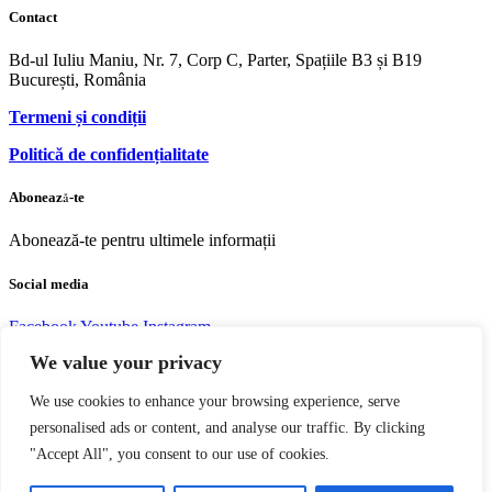
Contact
Bd-ul Iuliu Maniu, Nr. 7, Corp C, Parter, Spațiile B3 și B19
București, România
Termeni și condiții
Politică de confidențialitate
Abonează-te
Abonează-te pentru ultimele informații
Social media
Facebook
Youtube
Instagram
We value your privacy
We use cookies to enhance your browsing experience, serve
personalised ads or content, and analyse our traffic. By clicking
Copyright © 2004 – 2023 Editura acreditată CNCS | CNATDCU
"Accept All", you consent to our use of cookies.
Pro Universitaria. Toate drepturile rezervate.
Termeni si Condiţii