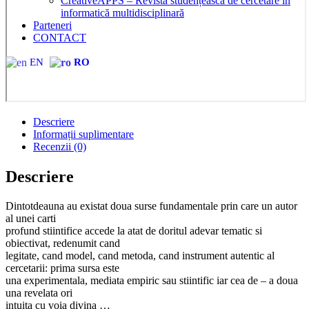
CreativeAPPS – Revistă studențească de cercetare în
informatică multidisciplinară
Parteneri
CONTACT
EN
RO
Descriere
Informații suplimentare
Recenzii (0)
Descriere
Dintotdeauna au existat doua surse fundamentale prin care un autor
al unei carti
profund stiintifice accede la atat de doritul adevar tematic si
obiectivat, redenumit cand
legitate, cand model, cand metoda, cand instrument autentic al
cercetarii: prima sursa este
una experimentala, mediata empiric sau stiintific iar cea de – a doua
una revelata ori
intuita cu voia divina …