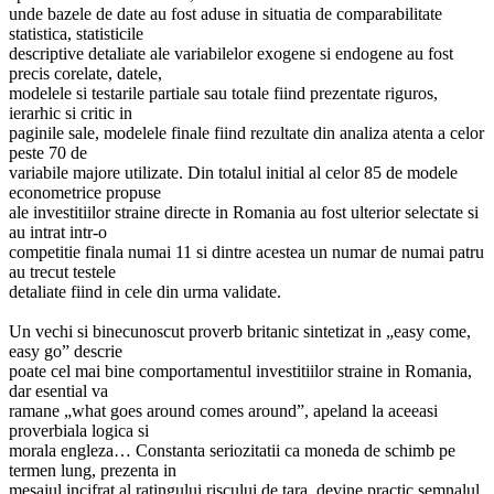
unde bazele de date au fost aduse in situatia de comparabilitate
statistica, statisticile
descriptive detaliate ale variabilelor exogene si endogene au fost
precis corelate, datele,
modelele si testarile partiale sau totale fiind prezentate riguros,
ierarhic si critic in
paginile sale, modelele finale fiind rezultate din analiza atenta a celor
peste 70 de
variabile majore utilizate. Din totalul initial al celor 85 de modele
econometrice propuse
ale investitiilor straine directe in Romania au fost ulterior selectate si
au intrat intr-o
competitie finala numai 11 si dintre acestea un numar de numai patru
au trecut testele
detaliate fiind in cele din urma validate.
Un vechi si binecunoscut proverb britanic sintetizat in „easy come,
easy go” descrie
poate cel mai bine comportamentul investitiilor straine in Romania,
dar esential va
ramane „what goes around comes around”, apeland la aceeasi
proverbiala logica si
morala engleza… Constanta seriozitatii ca moneda de schimb pe
termen lung, prezenta in
mesajul incifrat al ratingului riscului de tara, devine practic semnalul