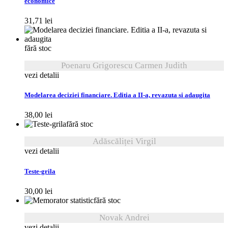
economice
31,71
lei
fără stoc
Poenaru Grigorescu Carmen Judith
vezi detalii
Modelarea deciziei financiare. Editia a II-a, revazuta si adaugita
38,00
lei
fără stoc
Adăscăliței Virgil
vezi detalii
Teste-grila
30,00
lei
fără stoc
Novak Andrei
vezi detalii