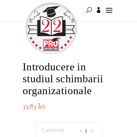
Introducere in
studiul schimbarii
organizationale
33,83
lei
Introducere
in