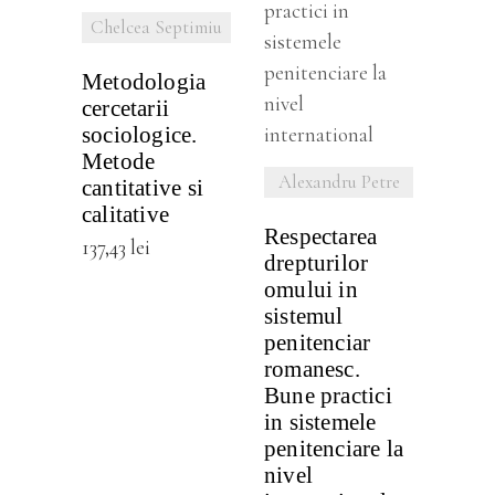
Chelcea Septimiu
DETALII
Metodologia
cercetarii
sociologice.
Metode
Alexandru Petre
cantitative si
calitative
Respectarea
137,43
lei
drepturilor
omului in
sistemul
penitenciar
romanesc.
Bune practici
in sistemele
penitenciare la
nivel