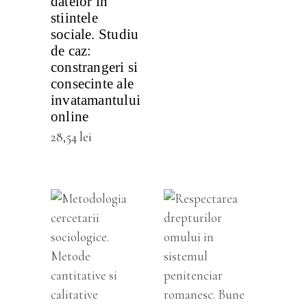
datelor in
stiintele
sociale. Studiu
de caz:
constrangeri si
consecinte ale
invatamantului
online
28,54
lei
VEZI
DETALII
VEZI