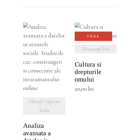
VEZI
FĂRĂ
DETALII
STOC
Diaconu Ion
Cultura si
VEZI
drepturile
DETALII
omului
20,00
lei
Obrad Ciprian
Ioan
Analiza
avansata a