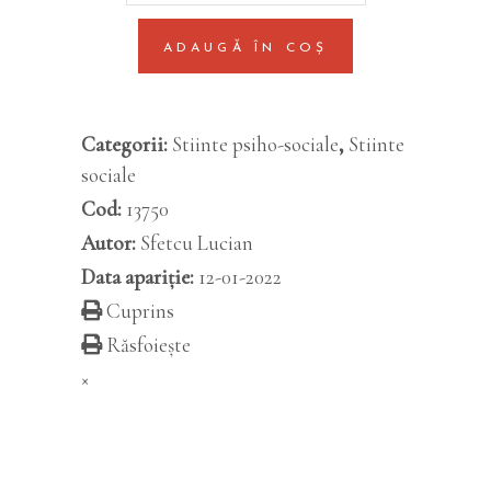
studiul
ADAUGĂ ÎN COȘ
schimbarii
organizationale
quantity
Categorii:
Stiinte psiho-sociale
,
Stiinte
sociale
Cod:
13750
Autor:
Sfetcu Lucian
Data apariție:
12-01-2022
Cuprins
Răsfoiește
×