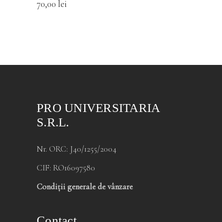
70,00
lei
PRO UNIVERSITARIA
S.R.L.
Nr. ORC: J40/1255/2004
CIF: RO16097580
Condiții generale de vânzare
Contact