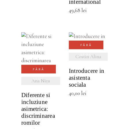
international
49,68
lei
VEZI
FĂRĂ
DETALII
VEZI
STOC
Costin Alina
DETALII
Introducere in
FĂRĂ
asistenta
STOC
Ana Nițu
sociala
40,00
lei
Diferente si
incluziune
asimetrica:
discriminarea
romilor