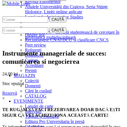
Revista Euromentor
Analele Universității din Craiova, Seria Științe
filologice, Limbi străine aplicate
Legal and administrative Studies
CAUTĂ
EDITURA
CAUTĂ
CreativeAPPS – Revistă studențească de cercetare în
Despre noi
informatică multidisciplinară
Recunoaștere CNATDCU și clasificare CNCS
Peer review
Referenți
Instrumente manageriale de succes:
Distribuție
comunicarea si negocierea
Cariere
Acreditare
Premii
24,00
lei
MAGAZIN
Colecții
Stoc epuizat
Domenii
Cărţi în curând
Rezervă
CATALOG
×
EVENIMENTE
Lansări de carte
TE RUGĂM SĂ FACI REZERVAREA DOAR DACĂ EŞTI
Interviuri
SIGUR CĂ VEI ACHIZIŢIONA ACEASTĂ CARTE!
Târguri și expoziții
Editura Pro Universitaria în presă
Conferințe
Te informăm că titlul pe care l-ai rezervat nu este disponibil în stoc.