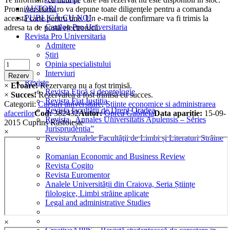
AUTORI
Prouniversitaria.ro va depune toate diligenţele pentru a comanda
PUBLICĂ CU NOI
această carte pentru tine. Un e-mail de confirmare va fi trimis la
Catalog Pro Universitaria
adresa ta de postă electronică.
Revista Pro Universitaria
Admitere
Știri
Criminalistica
Opinia specialistului
quantity
Interviuri
Rezerv
Reviste
×
Eroare!
Rezervarea nu a fost trimisă.
Revista Etică și deontologie
×
Succes!
Rezervarea a fost trimisă cu succes.
Revista Fiat Iustitia
Categorii:
Cursuri universitare
,
Stiinte economice si administrarea
Revista facultății de Drept Oradea
afacerilor
Cod:
382432
Autor:
Oprea Gabriela
Data apariție:
15-09-
Revista „Annales Universitatis Apulensis – Series
2015
Cuprins
Răsfoiește
Jurisprudentia”
×
Revista Analele Facultăţii de Limbi și Literaturi Străine
Romanian Economic and Business Review
Revista Cogito
Revista Euromentor
Analele Universității din Craiova, Seria Științe
filologice, Limbi străine aplicate
Legal and administrative Studies
×