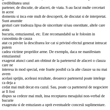
credibilitatea unui
partener, de discutie, de afaceri, de viata. S-au facut multe cercetari
in acest
domeniu si inca este mult de descoperit, de discutat si de interpretat.
Sunt anumite
gesturi care tradeaza lipsa de sinceritate si/sau onestitate, altele care
arata
bucuria, entuziasmul, etc. Este recomandabil sa le folosim in
cunostinta de cauza
atat cu privire la descifrarea lor cat si privind efectul generat intrucat
putem
cadea victime propriilor arme. De exemplu, daca ne manifestam
entuziasmul
exagerat atunci cand am obtinut de la partenerul de afaceri o clauza
care ne
interesa in mod special, este foarte posibil ca la alte clauze sa nu mai
avem
acelasi sprijin, aceleasi rezultate, deoarece partenerul poate intelege
ca deja a
cedat mai mult decat era cazul. Sau, poate ca partenerul de negociere
ar fi fost
dispus sa cedeze mai mult, insa receptarea mesajului non-verbal de
bucurie
exagerata si de entuziasm a oprit eventualele concesii suplimentare.