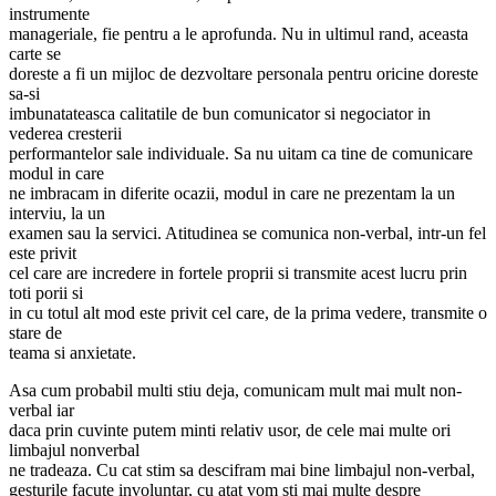
instrumente
manageriale, fie pentru a le aprofunda. Nu in ultimul rand, aceasta
carte se
doreste a fi un mijloc de dezvoltare personala pentru oricine doreste
sa-si
imbunatateasca calitatile de bun comunicator si negociator in
vederea cresterii
performantelor sale individuale. Sa nu uitam ca tine de comunicare
modul in care
ne imbracam in diferite ocazii, modul in care ne prezentam la un
interviu, la un
examen sau la servici. Atitudinea se comunica non-verbal, intr-un fel
este privit
cel care are incredere in fortele proprii si transmite acest lucru prin
toti porii si
in cu totul alt mod este privit cel care, de la prima vedere, transmite o
stare de
teama si anxietate.
Asa cum probabil multi stiu deja, comunicam mult mai mult non-
verbal iar
daca prin cuvinte putem minti relativ usor, de cele mai multe ori
limbajul nonverbal
ne tradeaza. Cu cat stim sa descifram mai bine limbajul non-verbal,
gesturile facute involuntar, cu atat vom sti mai multe despre