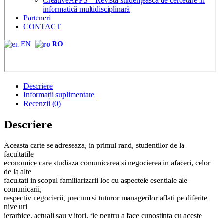
CreativeAPPS – Revistă studențească de cercetare în
informatică multidisciplinară
Parteneri
CONTACT
EN
RO
Descriere
Informații suplimentare
Recenzii (0)
Descriere
Aceasta carte se adreseaza, in primul rand, studentilor de la
facultatile
economice care studiaza comunicarea si negocierea in afaceri, celor
de la alte
facultati in scopul familiarizarii loc cu aspectele esentiale ale
comunicarii,
respectiv negocierii, precum si tuturor managerilor aflati pe diferite
niveluri
ierarhice, actuali sau viitori, fie pentru a face cunostinta cu aceste