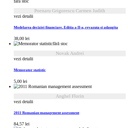
fără stoc
Poenaru Grigorescu Carmen Judith
vezi detalii
Modelarea deciziei financiare. Editia a II-a, revazuta si adaugita
38,00
lei
fără stoc
Novak Andrei
vezi detalii
Memorator statistic
5,00
lei
Anghel Florin
vezi detalii
2011 Romanian management assessment
84,57
lei