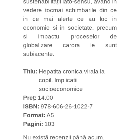
sustenabilitații lato-sensu, avand in
vedere tocmai schimbarile din ce
in ce mai alerte ce au loc in
economie si in societate, precum
si impactul proceselor de
globalizare carora le sunt
subiacente.
Titlu
Hepatita cronica virala la
copil. Implicatii
socioeconomice
Preț
14,00
ISBN
978-606-26-1022-7
Format
A5
Pagini
103
Nu există recenzii până acum.