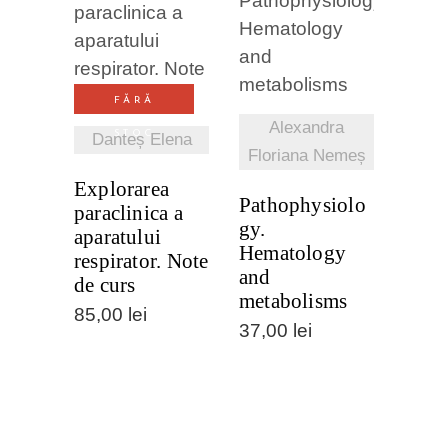
VEZI
VEZI
DETALII
DETALII
FĂRĂ
Alexandra
STOC
Danteș Elena
Floriana Nemeș
Explorarea
Pathophysiolo
paraclinica a
gy.
aparatului
Hematology
respirator. Note
and
de curs
metabolisms
85,00
lei
37,00
lei