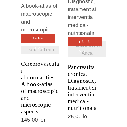
VEZI
VEZI
DETALII
DETALII
FĂRĂ
FĂRĂ
Pantea Stoian
STOC
Dănăilă Leon
STOC
Anca
Cerebrovascula
Pancreatita
r
cronica.
abnormalities.
Diagnostic,
A book-atlas
tratament si
of macroscopic
interventia
and
medical-
microscopic
nutritionala
aspects
25,00
lei
145,00
lei