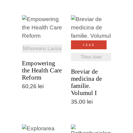
VEZI
VEZI
DETALII
DETALII
FĂRĂ
Mihoreanu Larisa
STOC
Tilea Ioan
Empowering
the Health Care
Breviar de
Reform
medicina de
familie.
60,26
lei
Volumul I
35,00
lei