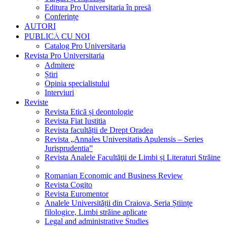
Editura Pro Universitaria în presă
Conferințe
AUTORI
PUBLICĂ CU NOI
Catalog Pro Universitaria
Revista Pro Universitaria
Admitere
Știri
Opinia specialistului
Interviuri
Reviste
Revista Etică și deontologie
Revista Fiat Iustitia
Revista facultății de Drept Oradea
Revista „Annales Universitatis Apulensis – Series
Jurisprudentia”
Revista Analele Facultăţii de Limbi și Literaturi Străine
Romanian Economic and Business Review
Revista Cogito
Revista Euromentor
Analele Universității din Craiova, Seria Științe
filologice, Limbi străine aplicate
Legal and administrative Studies