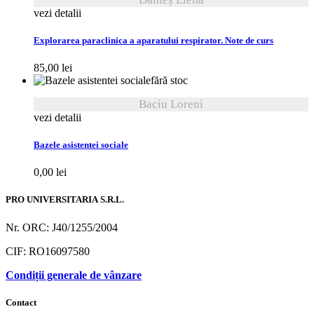
vezi detalii
Explorarea paraclinica a aparatului respirator. Note de curs
85,00
lei
fără stoc
Baciu Loreni
vezi detalii
Bazele asistentei sociale
0,00
lei
PRO UNIVERSITARIA S.R.L.
Nr. ORC: J40/1255/2004
CIF: RO16097580
Condiții generale de vânzare
Contact