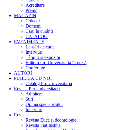
Acreditare
Premii
MAGAZIN
Colecții
Domenii
Cărţi în curând
CATALOG
EVENIMENTE
Lansări de carte
Interviuri
Târguri și expoziții
Editura Pro Universitaria în presă
Conferințe
AUTORI
PUBLICĂ CU NOI
Catalog Pro Universitaria
Revista Pro Universitaria
Admitere
Știri
Opinia specialistului
Interviuri
Reviste
Revista Etică și deontologie
Revista Fiat Iustitia