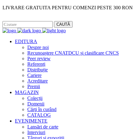
LIVRARE GRATUITA PENTRU COMENZI PESTE 300 RON
Facebook
Instagram
CAUTĂ
EDITURA
Despre noi
Recunoaștere CNATDCU și clasificare CNCS
Peer review
Referenți
Distribuție
Cariere
Acreditare
Premii
MAGAZIN
Colecții
Domenii
Cărţi în curând
CATALOG
EVENIMENTE
Lansări de carte
Interviuri
Târguri și expoziții