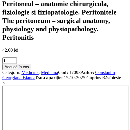
Peritoneul – anatomie chirurgicala,
fiziologie si fiziopatologie. Peritonitele
The peritoneum – surgical anatomy,
physiology and physiopathology.
Peritonitis
42,00
lei
Peritoneul
-
Adaugă în coș
anatomie
Categorii:
Medicina
,
Medicina
Cod:
17098
Autor:
Constantin
chirurgicala,
Georgiana Bianca
Data apariție:
15-10-2025
Cuprins
Răsfoiește
fiziologie
×
si
fiziopatologie.
Peritonitele
The
peritoneum
-
surgical
anatomy,
physiology