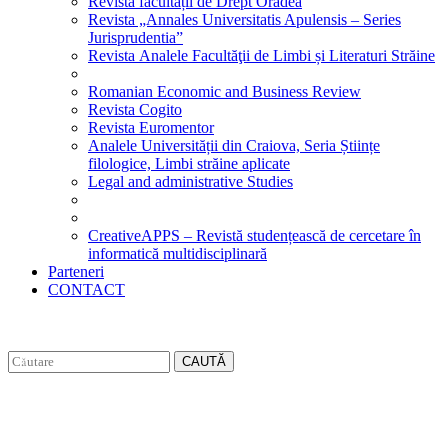
Revista facultății de Drept Oradea
Revista „Annales Universitatis Apulensis – Series
Jurisprudentia”
Revista Analele Facultăţii de Limbi și Literaturi Străine
Romanian Economic and Business Review
Revista Cogito
Revista Euromentor
Analele Universității din Craiova, Seria Științe
filologice, Limbi străine aplicate
Legal and administrative Studies
CreativeAPPS – Revistă studențească de cercetare în
informatică multidisciplinară
Parteneri
CONTACT
CAUTĂ