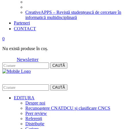
CreativeAPPS – Revistă studențească de cercetare în
informatică multidisciplinară
Parteneri
CONTACT
0
Nu există produse în coș.
Newsletter
CAUTĂ
CAUTĂ
EDITURA
Despre noi
Recunoaștere CNATDCU și clasificare CNCS
Peer review
Referenți
Distribuție
Cariere