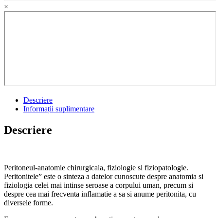
and
×
physiopathology.
Peritonitis
quantity
Descriere
Informații suplimentare
Descriere
Peritoneul-anatomie chirurgicala, fiziologie si fiziopatologie.
Peritonitele” este o sinteza a datelor cunoscute despre anatomia si
fiziologia celei mai intinse seroase a corpului uman, precum si
despre cea mai frecventa inflamatie a sa si anume peritonita, cu
diversele forme.