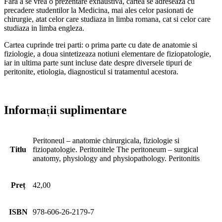
Fara a se vrea o prezentare exhaustiva, cartea se adreseaza cu
precadere studentilor la Medicina, mai ales celor pasionati de
chirurgie, atat celor care studiaza in limba romana, cat si celor care
studiaza in limba engleza.
Cartea cuprinde trei parti: o prima parte cu date de anatomie si
fiziologie, a doua sintetizeaza notiuni elementare de fiziopatologie,
iar in ultima parte sunt incluse date despre diversele tipuri de
peritonite, etiologia, diagnosticul si tratamentul acestora.
Informații suplimentare
Peritoneul – anatomie chirurgicala, fiziologie si
Titlu
fiziopatologie. Peritonitele The peritoneum – surgical
anatomy, physiology and physiopathology. Peritonitis
Preț
42,00
ISBN
978-606-26-2179-7