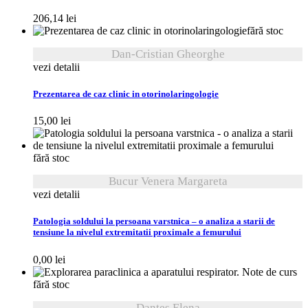
206,14
lei
fără stoc
Dan-Cristian Gheorghe
vezi detalii
Prezentarea de caz clinic in otorinolaringologie
15,00
lei
fără stoc
Bucur Venera Margareta
vezi detalii
Patologia soldului la persoana varstnica – o analiza a starii de
tensiune la nivelul extremitatii proximale a femurului
0,00
lei
fără stoc
Danteș Elena