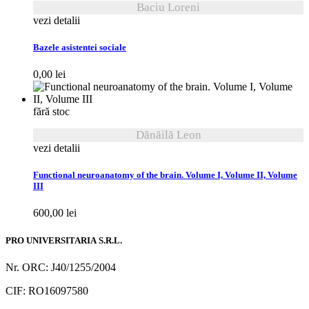
Baciu Loreni
vezi detalii
Bazele asistentei sociale
0,00
lei
fără stoc
Dănăilă Leon
vezi detalii
Functional neuroanatomy of the brain. Volume I, Volume II, Volume
III
600,00
lei
PRO UNIVERSITARIA S.R.L.
Nr. ORC: J40/1255/2004
CIF: RO16097580