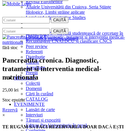
Revista Euromentor
Analele Universității din Craiova, Seria Științe
filologice, Limbi străine aplicate
Legal and administrative Studies
CAUTĂ
EDITURA
CAUTĂ
CreativeAPPS – Revistă studențească de cercetare în
Despre noi
informatică multidisciplinară
Recunoaștere CNATDCU și clasificare CNCS
Peer review
fără stoc
Referenți
Distribuție
Pancreatita cronica. Diagnostic,
Cariere
tratament si interventia medical-
Acreditare
Premii
nutritionala
MAGAZIN
Colecții
Domenii
25,00
lei
Cărţi în curând
CATALOG
Stoc epuizat
EVENIMENTE
Lansări de carte
Rezervă
Interviuri
×
Târguri și expoziții
Editura Pro Universitaria în presă
TE RUGĂM SĂ FACI REZERVAREA DOAR DACĂ EŞTI
Conferințe