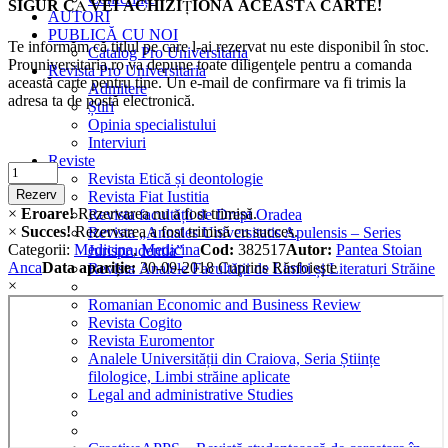
SIGUR CĂ VEI ACHIZIŢIONA ACEASTĂ CARTE!
AUTORI
PUBLICĂ CU NOI
Te informăm că titlul pe care l-ai rezervat nu este disponibil în stoc.
Catalog Pro Universitaria
Prouniversitaria.ro va depune toate diligenţele pentru a comanda
Revista Pro Universitaria
această carte pentru tine. Un e-mail de confirmare va fi trimis la
Admitere
adresa ta de postă electronică.
Știri
Opinia specialistului
Interviuri
Reviste
Criminalistica
Revista Etică și deontologie
quantity
Rezerv
Revista Fiat Iustitia
×
Eroare!
Rezervarea nu a fost trimisă.
Revista facultății de Drept Oradea
×
Succes!
Rezervarea a fost trimisă cu succes.
Revista „Annales Universitatis Apulensis – Series
Categorii:
Medicina
,
Medicina
Cod:
382517
Autor:
Pantea Stoian
Jurisprudentia”
Anca
Data apariție:
30-09-2018
Cuprins
Răsfoiește
Revista Analele Facultăţii de Limbi și Literaturi Străine
×
Romanian Economic and Business Review
Revista Cogito
Revista Euromentor
Analele Universității din Craiova, Seria Științe
filologice, Limbi străine aplicate
Legal and administrative Studies