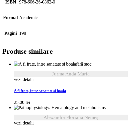
ISBN
978-606-26-0862-0
Format
Academic
Pagini
198
Produse similare
fără stoc
Jurma Anda Maria
vezi detalii
A fi frate, intre sanatate si boala
25,00
lei
Alexandra Floriana Nemeș
vezi detalii