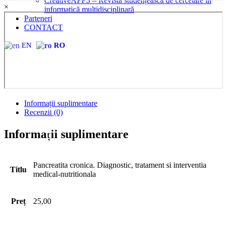
CreativeAPPS – Revistă studențească de cercetare în
×
informatică multidisciplinară
Parteneri
CONTACT
EN
RO
Informații suplimentare
Recenzii (0)
Informații suplimentare
Pancreatita cronica. Diagnostic, tratament si interventia
Titlu
medical-nutritionala
Preț
25,00