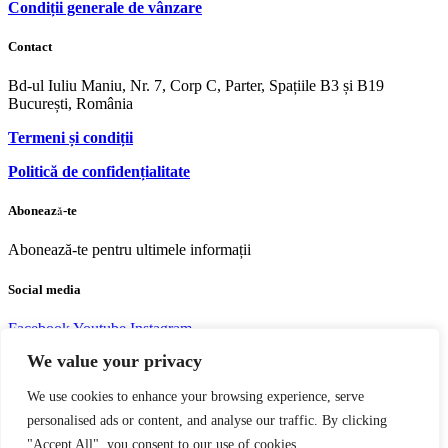
Condiții generale de vânzare
Contact
Bd-ul Iuliu Maniu, Nr. 7, Corp C, Parter, Spațiile B3 și B19
București, România
Termeni și condiții
Politică de confidențialitate
Abonează-te
Abonează-te pentru ultimele informații
Social media
Facebook
Youtube
Instagram
We value your privacy
We use cookies to enhance your browsing experience, serve
personalised ads or content, and analyse our traffic. By clicking
Copyright © 2004 – 2023 Editura acreditată CNCS | CNATDCU
"Accept All", you consent to our use of cookies.