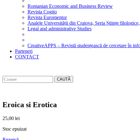
Romanian Economic and Business Review
Revista Cogito
Revista Euromentor
Analele Universității din Craiova, Seria Științe filologice,
Legal and administrative Studies
CreativeAPPS – Revistă studențească de cercetare în info
Parteneri
CONTACT
CAUTĂ
Eroica si Erotica
25,00
lei
Stoc epuizat
Rezervă