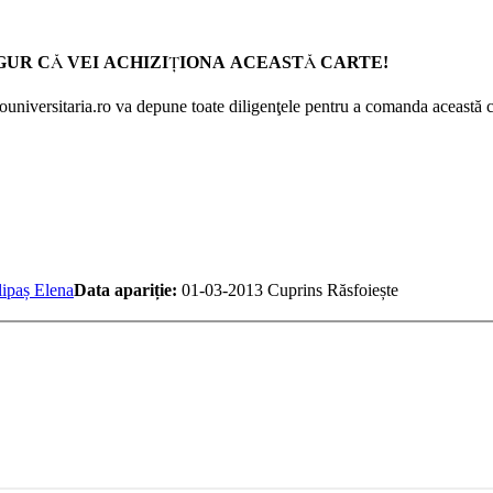
GUR CĂ VEI ACHIZIŢIONA ACEASTĂ CARTE!
Prouniversitaria.ro va depune toate diligenţele pentru a comanda această c
lipaș Elena
Data apariție:
01-03-2013
Cuprins
Răsfoiește