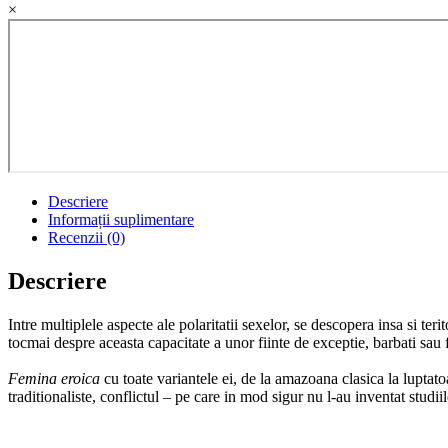
×
Descriere
Informații suplimentare
Recenzii (0)
Descriere
Intre multiplele aspecte ale polaritatii sexelor, se descopera insa si te
tocmai despre aceasta capacitate a unor fiinte de exceptie, barbati sau fe
Femina eroica
cu toate variantele ei, de la amazoana clasica la luptatoa
traditionaliste, conflictul – pe care in mod sigur nu l-au inventat studi