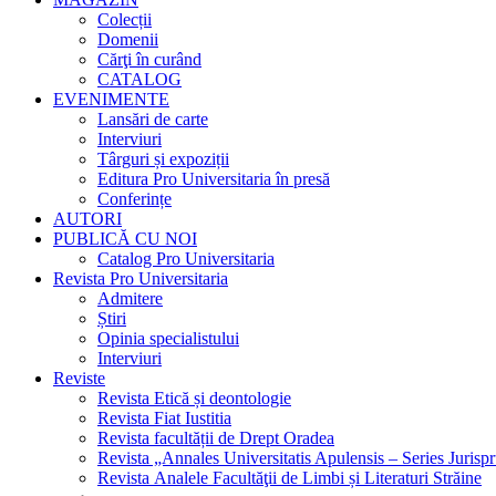
Colecții
Domenii
Cărţi în curând
CATALOG
EVENIMENTE
Lansări de carte
Interviuri
Târguri și expoziții
Editura Pro Universitaria în presă
Conferințe
AUTORI
PUBLICĂ CU NOI
Catalog Pro Universitaria
Revista Pro Universitaria
Admitere
Știri
Opinia specialistului
Interviuri
Reviste
Revista Etică și deontologie
Revista Fiat Iustitia
Revista facultății de Drept Oradea
Revista „Annales Universitatis Apulensis – Series Jurisp
Revista Analele Facultăţii de Limbi și Literaturi Străine