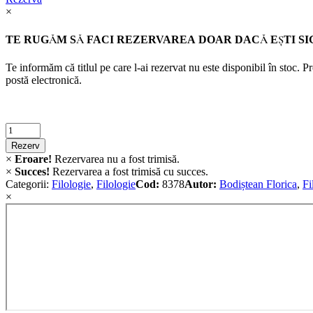
×
TE RUGĂM SĂ FACI REZERVAREA DOAR DACĂ EŞTI SI
Te informăm că titlul pe care l-ai rezervat nu este disponibil în stoc. 
postă electronică.
Criminalistica
quantity
Rezerv
×
Eroare!
Rezervarea nu a fost trimisă.
×
Succes!
Rezervarea a fost trimisă cu succes.
Categorii:
Filologie
,
Filologie
Cod:
8378
Autor:
Bodiștean Florica
,
Fi
×