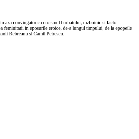
treaza convingator ca eroismul barbatului, razboinic si factor
ea feminitatii in eposurile eroice, de-a lungul timpului, de la epopeile
omanii Rebreanu si Camil Petrescu.