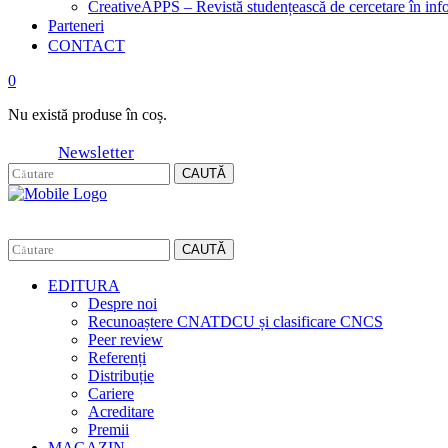
CreativeAPPS – Revistă studențească de cercetare în info
Parteneri
CONTACT
0
Nu există produse în coș.
Newsletter
CAUTĂ
CAUTĂ
EDITURA
Despre noi
Recunoaștere CNATDCU și clasificare CNCS
Peer review
Referenți
Distribuție
Cariere
Acreditare
Premii
MAGAZIN