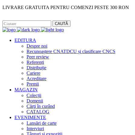
LIVRARE GRATUITA PENTRU COMENZI PESTE 300 RON
Facebook
Instagram
CAUTĂ
EDITURA
Despre noi
Recunoaștere CNATDCU și clasificare CNCS
Peer review
Referenți
Distribuție
Cariere
Acreditare
Premii
MAGAZIN
Colecții
Domenii
Cărţi în curând
CATALOG
EVENIMENTE
Lansări de carte
Interviuri
Târguri și expoziții