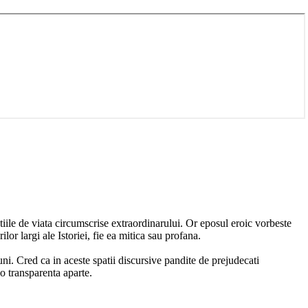
atiile de viata circumscrise extraordinarului. Or eposul eroic vorbeste
lor largi ale Istoriei, fie ea mitica sau profana.
uni. Cred ca in aceste spatii discursive pandite de prejudecati
 o transparenta aparte.