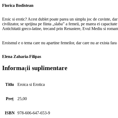
Florica Bodistean
Eroic si erotic? Acest dublet poate parea un simplu joc de cuvinte, da
civilizator, se sprijina pe fiinta „slaba” a femeii, pe marea ei capacitat
Antichitatii greco-latine, trecand prin Renastere, Evul Mediu si roman
Eroismul e o tema care nu apartine femeilor, dar care nu ar exista fara e
Elena Zaharia-Filipas
Informații suplimentare
Titlu
Eroica si Erotica
Preț
25,00
ISBN
978-606-647-653-9