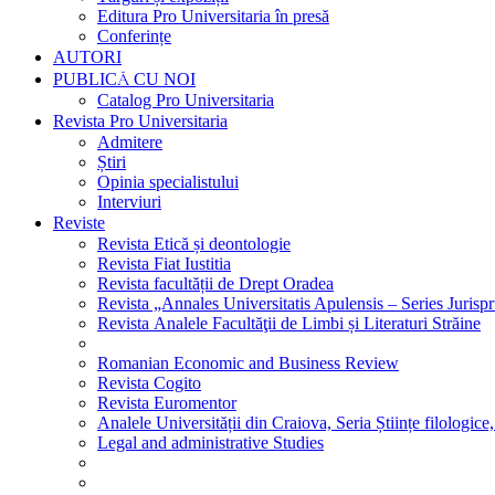
Editura Pro Universitaria în presă
Conferințe
AUTORI
PUBLICĂ CU NOI
Catalog Pro Universitaria
Revista Pro Universitaria
Admitere
Știri
Opinia specialistului
Interviuri
Reviste
Revista Etică și deontologie
Revista Fiat Iustitia
Revista facultății de Drept Oradea
Revista „Annales Universitatis Apulensis – Series Jurisp
Revista Analele Facultăţii de Limbi și Literaturi Străine
Romanian Economic and Business Review
Revista Cogito
Revista Euromentor
Analele Universității din Craiova, Seria Științe filologice,
Legal and administrative Studies