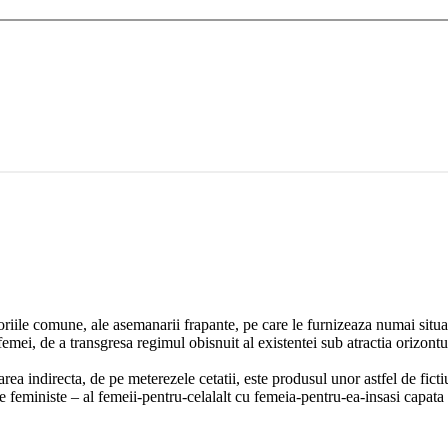
ritoriile comune, ale asemanarii frapante, pe care le furnizeaza numai situ
mei, de a transgresa regimul obisnuit al existentei sub atractia orizonturi
rea indirecta, de pe meterezele cetatii, este produsul unor astfel de ficti
ile feministe – al femeii-pentru-celalalt cu femeia-pentru-ea-insasi capata