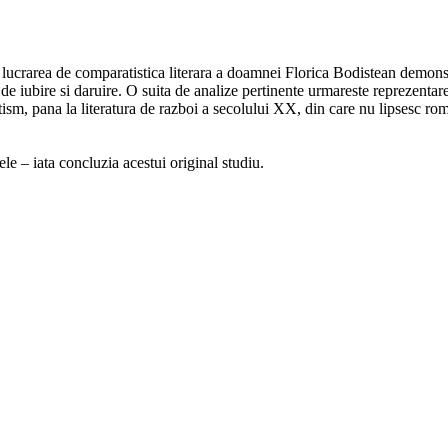
r lucrarea de comparatistica literara a doamnei Florica Bodistean demons
e de iubire si daruire. O suita de analize pertinente urmareste reprezentar
tism, pana la literatura de razboi a secolului XX, din care nu lipsesc r
le – iata concluzia acestui original studiu.