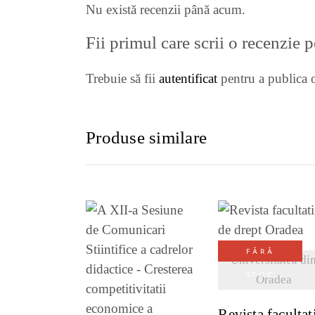
Nu există recenzii până acum.
Fii primul care scrii o recenzie
Trebuie să fii
autentificat
pentru a publica o
Produse similare
VEZI DETALI
FĂRĂ
Universitatea di
STOC
Oradea
Revista facultat