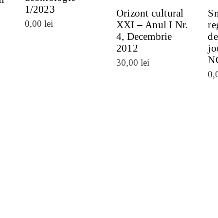
1/2023
Orizont cultural
Sm
0,00
lei
XXI – Anul I Nr.
re
4, Decembrie
de
2012
jo
N
30,00
lei
0,