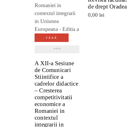
VEZI DETALII
de drept Oradea
0,00
lei
FĂRĂ
STOC
***
A XII-a Sesiune
de Comunicari
Stiintifice a
cadrelor didactice
– Cresterea
competitivitatii
economice a
Romaniei in
contextul
integrarii in