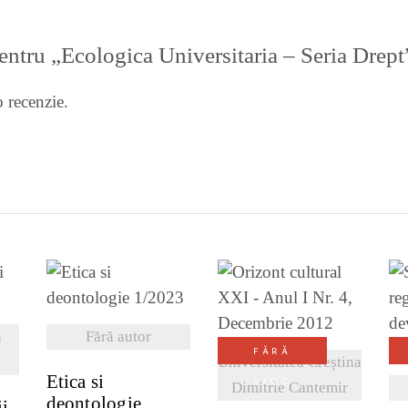
 pentru „Ecologica Universitaria – Seria Drept
 recenzie.
VEZI DETALII
I
VEZI DETALII
n
Fără autor
FĂRĂ
Universitatea Creștina
Etica si
STOC
Dimitrie Cantemir
deontologie
ii