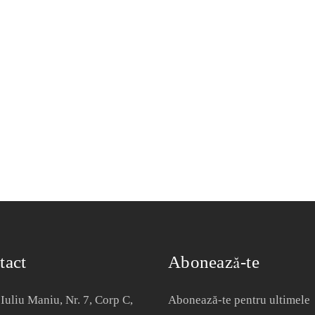
tact
Abonează-te
Iuliu Maniu, Nr. 7, Corp C,
Abonează-te pentru ultimele