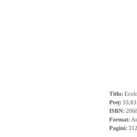
Titlu
Ecolo
Preț
33,83
ISBN
206
Format
A
Pagini
31