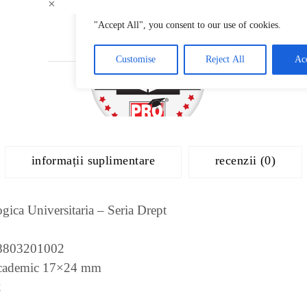
×
informații suplimentare
recenzii (0)
gica Universitaria – Seria Drept
8803201002
cademic 17×24 mm
2