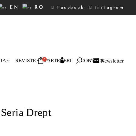
EN
RO
Facebook
Instagram
RIA
REVISTE
PARTENERI
CONTACT
Newsletter
0
duse în coș.
 Seria Drept