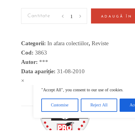
Ecologica
ADAUGĂ ÎN
Universitaria
-
Seria
Categorii:
In afara colectiilor
,
Reviste
Drept
Cod:
3863
quantity
Autor:
***
Data apariție:
31-08-2010
×