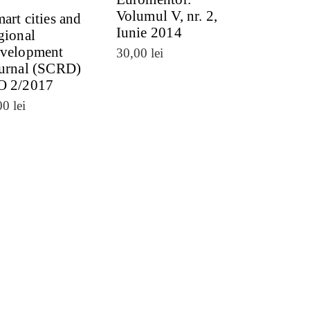
Volumul V, nr. 2,
art cities and
Iunie 2014
gional
velopment
30,00
lei
urnal (SCRD)
O 2/2017
00
lei