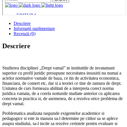
Descriere
Informații suplimentare
Recenzii (0)
Descriere
Studierea disciplinei „Drept vamal” in institutiile de invatamant
superior cu profil juridic presupune necesitatea insusirii nu numai a
actelor normative vamale de baza, ce tin de activitatea economica,
financiara, de comert etc, dar si a teoriei ce tine de ramura de drept.
Unitatea de curs formeaza abilitati de a interpreta corect norma
juridica vamala, de a corela notiunile studiate anterior cu aplicarea
concreta in practica si, de asemenea, de a rezolva orice problema de
drept vamal.
Problematica analizata raspunde exigentelor academice si
pedagogice si este in masura sa-l determine pe cititor sa se aplece
asupra studiului, sa-l incite sa rezolve cerintele pentru evaluare si