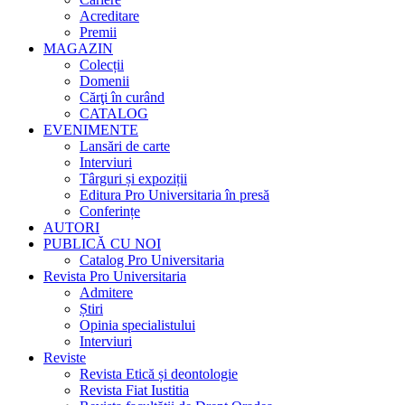
Acreditare
Premii
MAGAZIN
Colecții
Domenii
Cărţi în curând
CATALOG
EVENIMENTE
Lansări de carte
Interviuri
Târguri și expoziții
Editura Pro Universitaria în presă
Conferințe
AUTORI
PUBLICĂ CU NOI
Catalog Pro Universitaria
Revista Pro Universitaria
Admitere
Știri
Opinia specialistului
Interviuri
Reviste
Revista Etică și deontologie
Revista Fiat Iustitia