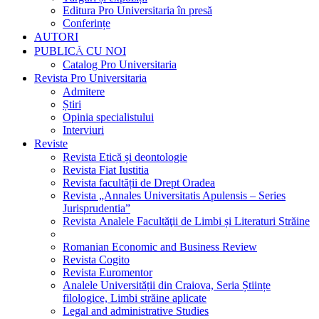
Editura Pro Universitaria în presă
Conferințe
AUTORI
PUBLICĂ CU NOI
Catalog Pro Universitaria
Revista Pro Universitaria
Admitere
Știri
Opinia specialistului
Interviuri
Reviste
Revista Etică și deontologie
Revista Fiat Iustitia
Revista facultății de Drept Oradea
Revista „Annales Universitatis Apulensis – Series
Jurisprudentia”
Revista Analele Facultăţii de Limbi și Literaturi Străine
Romanian Economic and Business Review
Revista Cogito
Revista Euromentor
Analele Universității din Craiova, Seria Științe
filologice, Limbi străine aplicate
Legal and administrative Studies