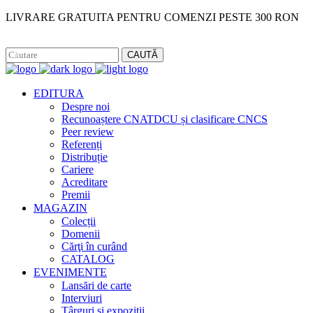
LIVRARE GRATUITA PENTRU COMENZI PESTE 300 RON
Facebook
Instagram
CAUTĂ
EDITURA
Despre noi
Recunoaștere CNATDCU și clasificare CNCS
Peer review
Referenți
Distribuție
Cariere
Acreditare
Premii
MAGAZIN
Colecții
Domenii
Cărţi în curând
CATALOG
EVENIMENTE
Lansări de carte
Interviuri
Târguri și expoziții