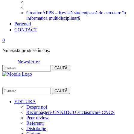
CreativeAPPS – Revistă studențească de cercetare în
informatică multidisciplinară
Parteneri
CONTACT
0
Nu există produse în coș.
Newsletter
CAUTĂ
CAUTĂ
EDITURA
Despre noi
Recunoaștere CNATDCU și clasificare CNCS
Peer review
Referenți
Distribuție
Cariere