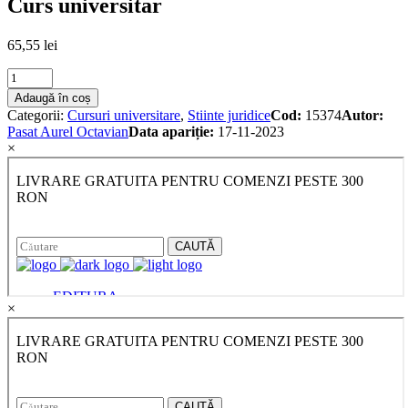
Curs universitar
65,55
lei
Dreptul
vamal
Adaugă în coș
al
Categorii:
Cursuri universitare
,
Stiinte juridice
Cod:
15374
Autor:
Republicii
Pasat Aurel Octavian
Data apariție:
17-11-2023
Moldova.
×
Curs
universitar
quantity
×