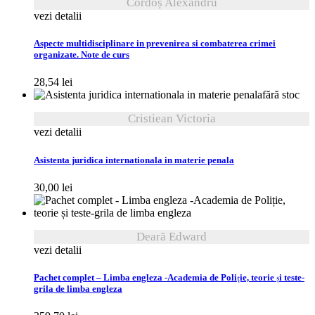
Cordoș Alexandru
vezi detalii
Aspecte multidisciplinare in prevenirea si combaterea crimei
organizate. Note de curs
28,54
lei
fără stoc
Cristiean Victoria
vezi detalii
Asistenta juridica internationala in materie penala
30,00
lei
Deară Edward
vezi detalii
Pachet complet – Limba engleza -Academia de Poliție, teorie și teste-
grila de limba engleza