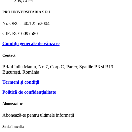
359,70
lei
PRO UNIVERSITARIA S.R.L.
Nr. ORC: J40/1255/2004
CIF: RO16097580
Condiții generale de vânzare
Contact
Bd-ul Iuliu Maniu, Nr. 7, Corp C, Parter, Spațiile B3 și B19
București, România
Termeni și condiții
Politică de confidențialitate
Abonează-te
Abonează-te pentru ultimele informații
Social media