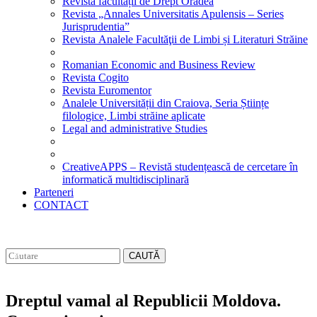
Revista facultății de Drept Oradea
Revista „Annales Universitatis Apulensis – Series
Jurisprudentia”
Revista Analele Facultăţii de Limbi și Literaturi Străine
Romanian Economic and Business Review
Revista Cogito
Revista Euromentor
Analele Universității din Craiova, Seria Științe
filologice, Limbi străine aplicate
Legal and administrative Studies
CreativeAPPS – Revistă studențească de cercetare în
informatică multidisciplinară
Parteneri
CONTACT
CAUTĂ
Dreptul vamal al Republicii Moldova.