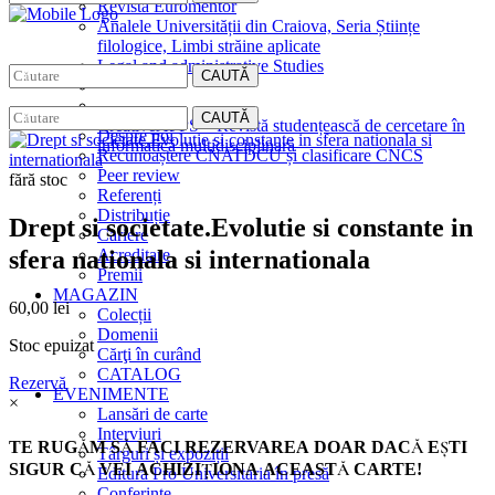
Revista Euromentor
Analele Universității din Craiova, Seria Științe
filologice, Limbi străine aplicate
Legal and administrative Studies
CAUTĂ
EDITURA
CAUTĂ
CreativeAPPS – Revistă studențească de cercetare în
Despre noi
informatică multidisciplinară
Recunoaștere CNATDCU și clasificare CNCS
Peer review
fără stoc
Referenți
Distribuție
Drept si societate.Evolutie si constante in
Cariere
sfera nationala si internationala
Acreditare
Premii
MAGAZIN
60,00
lei
Colecții
Domenii
Stoc epuizat
Cărţi în curând
CATALOG
Rezervă
EVENIMENTE
×
Lansări de carte
Interviuri
TE RUGĂM SĂ FACI REZERVAREA DOAR DACĂ EŞTI
Târguri și expoziții
SIGUR CĂ VEI ACHIZIŢIONA ACEASTĂ CARTE!
Editura Pro Universitaria în presă
Conferințe