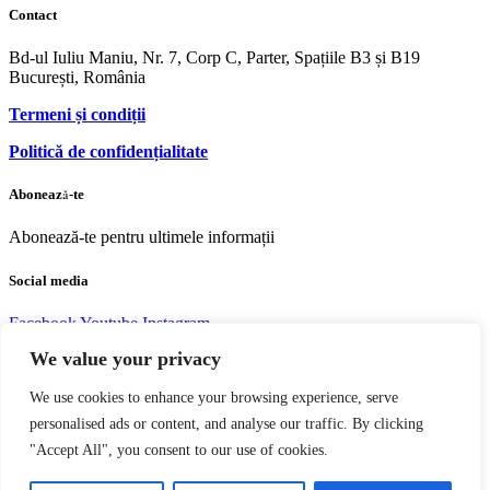
Contact
Bd-ul Iuliu Maniu, Nr. 7, Corp C, Parter, Spațiile B3 și B19
București, România
Termeni și condiții
Politică de confidențialitate
Abonează-te
Abonează-te pentru ultimele informații
Social media
Facebook
Youtube
Instagram
We value your privacy
We use cookies to enhance your browsing experience, serve
personalised ads or content, and analyse our traffic. By clicking
Copyright © 2004 – 2023 Editura acreditată CNCS | CNATDCU
"Accept All", you consent to our use of cookies.
Pro Universitaria. Toate drepturile rezervate.
Termeni si Condiţii