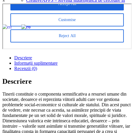
CreativeAPPS – Revistă studențească de cercetare în
×
informatică multidisciplinară
Parteneri
CONTACT
EN
RO
Descriere
Informații suplimentare
Recenzii (0)
Descriere
Tinerii constituie o componenta semnificativa a resursei umane din
societate, deoarece ei reprezinta viitorii adulti care vor gestiona
problemele social-economice si culturale ale statului. Din acest punct
de vedere, este necesar ca acestia, sa asimileze principii de viata
fundamentate pe un set solid de valori morale, spirituale si juridice.
Dimensiunea valorica este intrinseca educatiei, deoarece – prin
instruire – valorile sunt asimilate si transmise generatiilor viitoare, iar
finalitatea consta in formarea capacitatii persoanei de a crea si