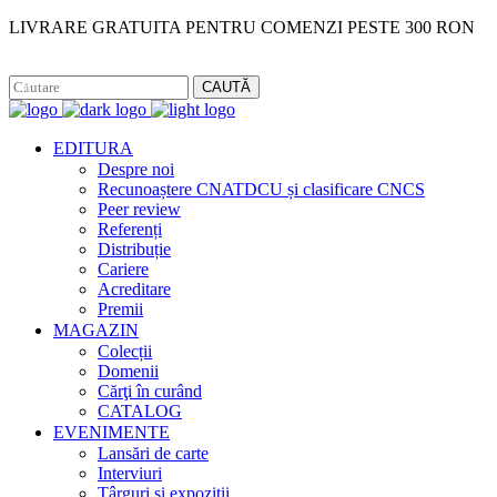
LIVRARE GRATUITA PENTRU COMENZI PESTE 300 RON
Facebook
Instagram
CAUTĂ
EDITURA
Despre noi
Recunoaștere CNATDCU și clasificare CNCS
Peer review
Referenți
Distribuție
Cariere
Acreditare
Premii
MAGAZIN
Colecții
Domenii
Cărţi în curând
CATALOG
EVENIMENTE
Lansări de carte
Interviuri
Târguri și expoziții