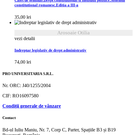
Caiet de seminar.Drept constitutional si institutii politice.Sistemul
constitutional romanesc.Editia a III-a
35,00
lei
Arosoaie Otilia
vezi detalii
Indreptar legislativ de drept administrativ
74,00
lei
PRO UNIVERSITARIA S.R.L.
Nr. ORC: J40/1255/2004
CIF: RO16097580
Condiții generale de vânzare
Contact
Bd-ul Iuliu Maniu, Nr. 7, Corp C, Parter, Spațiile B3 și B19