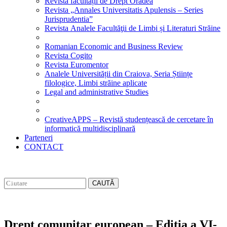
Revista facultății de Drept Oradea
Revista „Annales Universitatis Apulensis – Series
Jurisprudentia”
Revista Analele Facultăţii de Limbi și Literaturi Străine
Romanian Economic and Business Review
Revista Cogito
Revista Euromentor
Analele Universității din Craiova, Seria Științe
filologice, Limbi străine aplicate
Legal and administrative Studies
CreativeAPPS – Revistă studențească de cercetare în
informatică multidisciplinară
Parteneri
CONTACT
CAUTĂ
Drept comunitar european – Editia a VI-