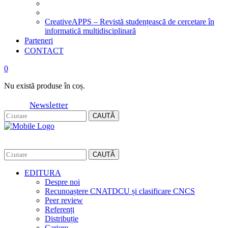
CreativeAPPS – Revistă studențească de cercetare în
informatică multidisciplinară
Parteneri
CONTACT
0
Nu există produse în coș.
Newsletter
CAUTĂ
CAUTĂ
EDITURA
Despre noi
Recunoaștere CNATDCU și clasificare CNCS
Peer review
Referenți
Distribuție
Cariere