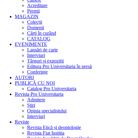
Acreditare
Premii
MAGAZIN
Colecții
Domenii
Cărţi în curând
CATALOG
EVENIMENTE
Lansări de carte
Interviuri
Târguri și expoziții
Editura Pro Universitaria în presă
Conferințe
AUTORI
PUBLICĂ CU NOI
Catalog Pro Universitaria
Revista Pro Universitaria
Admitere
Știri
Opinia specialistului
Interviuri
Reviste
Revista Etică și deontologie
Revista Fiat Iustitia