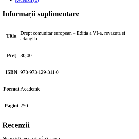
Recenzii (0)
Informații suplimentare
Drept comunitar european – Editia a VI-a, revazuta si
Titlu
adaugita
Preț
30,00
ISBN
978-973-129-311-0
Format
Academic
Pagini
250
Recenzii
Nu există recenzii până acum.