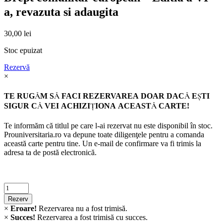
a, revazuta si adaugita
30,00
lei
Stoc epuizat
Rezervă
×
TE RUGĂM SĂ FACI REZERVAREA DOAR DACĂ EŞTI
SIGUR CĂ VEI ACHIZIŢIONA ACEASTĂ CARTE!
Te informăm că titlul pe care l-ai rezervat nu este disponibil în stoc.
Prouniversitaria.ro va depune toate diligenţele pentru a comanda
această carte pentru tine. Un e-mail de confirmare va fi trimis la
adresa ta de postă electronică.
Criminalistica
quantity
Rezerv
×
Eroare!
Rezervarea nu a fost trimisă.
×
Succes!
Rezervarea a fost trimisă cu succes.