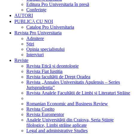
Editura Pro Universitaria în presă
Conferințe
AUTORI
PUBLICĂ CU NOI
Catalog Pro Universitaria
Revista Pro Universitaria
Admitere
Știri
Opinia specialistului
Interviuri
Reviste
Revista Etică și deontologie
Revista Fiat Iustitia
Revista facultății de Drept Oradea
Revista „Annales Universitatis Apulensis – Series
Jurisprudentia”
Revista Analele Facultăţii de Limbi și Literaturi Străine
Romanian Economic and Business Review
Revista Cogito
Revista Euromentor
Analele Universității din Craiova, Seria Științe
filologice, Limbi străine aplicate
Legal and administrative Studies