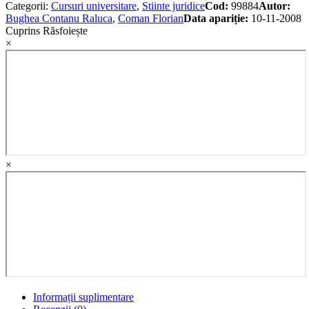
Categorii:
Cursuri universitare
,
Stiinte juridice
Cod:
99884
Autor:
Bughea Contanu Raluca
,
Coman Florian
Data apariție:
10-11-2008
Cuprins
Răsfoiește
×
×
Informații suplimentare