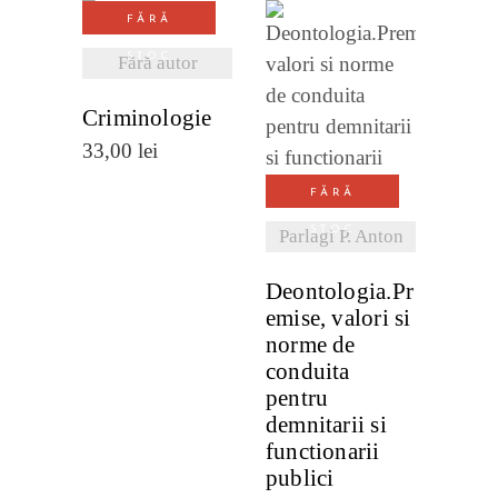
FĂRĂ
VEZI
STOC
Fără autor
DETALII
VEZI
Criminologie
DETALII
33,00
lei
FĂRĂ
STOC
Parlagi P. Anton
Deontologia.Pr
emise, valori si
norme de
conduita
pentru
demnitarii si
functionarii
publici