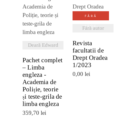
VEZI
VEZI
DETALII
FĂRĂ
DETALII
STOC
Fără autor
Revista
Deară Edward
facultatii de
Drept Oradea
Pachet complet
1/2023
– Limba
0,00
lei
engleza -
Academia de
Poliție, teorie
și teste-grila de
limba engleza
359,70
lei