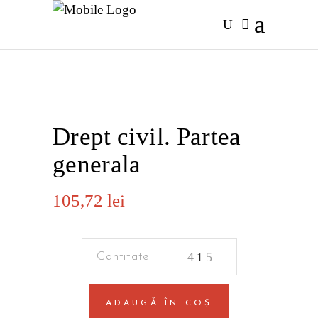
Drept civil. Partea
generala
105,72
lei
Drept
civil.
Partea
ADAUGĂ ÎN COȘ
generala