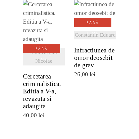
VEZI
FĂRĂ
DETALII
VEZI
STOC
Constantin Eduard
DETALII
Infractiunea de
FĂRĂ
Labo Grigore
omor deosebit
STOC
Nicolae
de grav
26,00
lei
Cercetarea
criminalistica.
Editia a V-a,
revazuta si
adaugita
40,00
lei