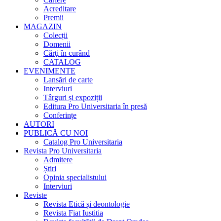
Acreditare
Premii
MAGAZIN
Colecții
Domenii
Cărţi în curând
CATALOG
EVENIMENTE
Lansări de carte
Interviuri
Târguri și expoziții
Editura Pro Universitaria în presă
Conferințe
AUTORI
PUBLICĂ CU NOI
Catalog Pro Universitaria
Revista Pro Universitaria
Admitere
Știri
Opinia specialistului
Interviuri
Reviste
Revista Etică și deontologie
Revista Fiat Iustitia