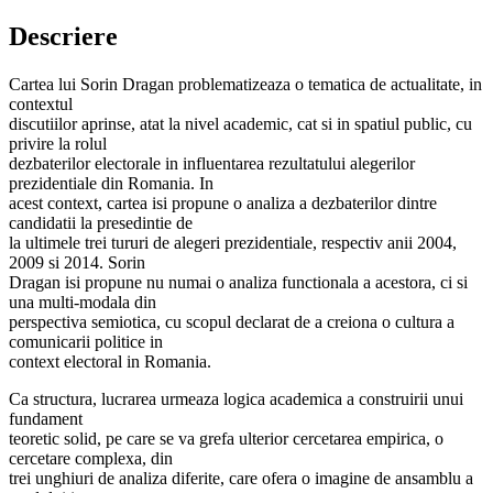
Descriere
Cartea lui Sorin Dragan problematizeaza o tematica de actualitate, in
contextul
discutiilor aprinse, atat la nivel academic, cat si in spatiul public, cu
privire la rolul
dezbaterilor electorale in influentarea rezultatului alegerilor
prezidentiale din Romania. In
acest context, cartea isi propune o analiza a dezbaterilor dintre
candidatii la presedintie de
la ultimele trei tururi de alegeri prezidentiale, respectiv anii 2004,
2009 si 2014. Sorin
Dragan isi propune nu numai o analiza functionala a acestora, ci si
una multi-modala din
perspectiva semiotica, cu scopul declarat de a creiona o cultura a
comunicarii politice in
context electoral in Romania.
Ca structura, lucrarea urmeaza logica academica a construirii unui
fundament
teoretic solid, pe care se va grefa ulterior cercetarea empirica, o
cercetare complexa, din
trei unghiuri de analiza diferite, care ofera o imagine de ansamblu a