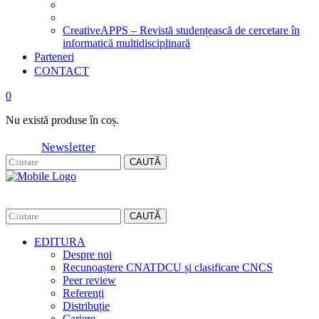
CreativeAPPS – Revistă studențească de cercetare în
informatică multidisciplinară
Parteneri
CONTACT
0
Nu există produse în coș.
Newsletter
CAUTĂ
CAUTĂ
EDITURA
Despre noi
Recunoaștere CNATDCU și clasificare CNCS
Peer review
Referenți
Distribuție
Cariere