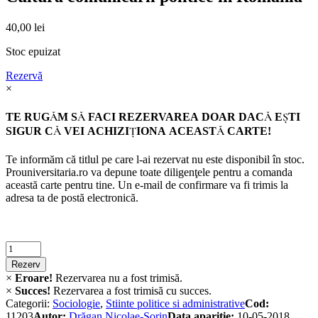
40,00
lei
Stoc epuizat
Rezervă
×
TE RUGĂM SĂ FACI REZERVAREA DOAR DACĂ EŞTI
SIGUR CĂ VEI ACHIZIŢIONA ACEASTĂ CARTE!
Te informăm că titlul pe care l-ai rezervat nu este disponibil în stoc.
Prouniversitaria.ro va depune toate diligenţele pentru a comanda
această carte pentru tine. Un e-mail de confirmare va fi trimis la
adresa ta de postă electronică.
Criminalistica
quantity
Rezerv
×
Eroare!
Rezervarea nu a fost trimisă.
×
Succes!
Rezervarea a fost trimisă cu succes.
Categorii:
Sociologie
,
Stiinte politice si administrative
Cod:
11203
Autor:
Drăgan Nicolae-Sorin
Data apariție:
10-05-2018