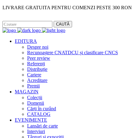
LIVRARE GRATUITA PENTRU COMENZI PESTE 300 RON
Facebook
Instagram
CAUTĂ
EDITURA
Despre noi
Recunoaștere CNATDCU și clasificare CNCS
Peer review
Referenți
Distribuție
Cariere
Acreditare
Premii
MAGAZIN
Colecții
Domenii
Cărţi în curând
CATALOG
EVENIMENTE
Lansări de carte
Interviuri
Târguri și expoziții