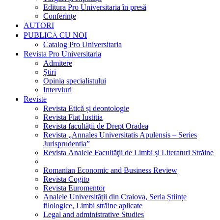
Editura Pro Universitaria în presă
Conferințe
AUTORI
PUBLICĂ CU NOI
Catalog Pro Universitaria
Revista Pro Universitaria
Admitere
Știri
Opinia specialistului
Interviuri
Reviste
Revista Etică și deontologie
Revista Fiat Iustitia
Revista facultății de Drept Oradea
Revista „Annales Universitatis Apulensis – Series
Jurisprudentia”
Revista Analele Facultăţii de Limbi și Literaturi Străine
Romanian Economic and Business Review
Revista Cogito
Revista Euromentor
Analele Universității din Craiova, Seria Științe
filologice, Limbi străine aplicate
Legal and administrative Studies