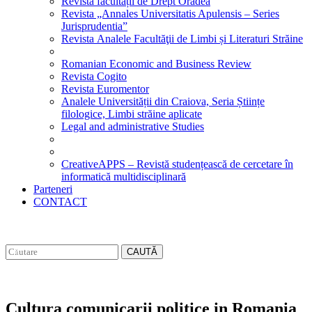
Revista facultății de Drept Oradea
Revista „Annales Universitatis Apulensis – Series
Jurisprudentia”
Revista Analele Facultăţii de Limbi și Literaturi Străine
Romanian Economic and Business Review
Revista Cogito
Revista Euromentor
Analele Universității din Craiova, Seria Științe
filologice, Limbi străine aplicate
Legal and administrative Studies
CreativeAPPS – Revistă studențească de cercetare în
informatică multidisciplinară
Parteneri
CONTACT
CAUTĂ
Cultura comunicarii politice in Romania