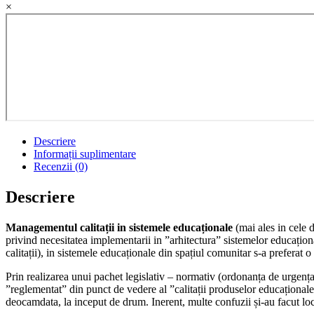
×
Descriere
Informații suplimentare
Recenzii (0)
Descriere
Managementul calitații in sistemele educaționale
(mai ales in cele 
privind necesitatea implementarii in ”arhitectura” sistemelor educațio
calitații), in sistemele educaționale din spațiul comunitar s-a preferat o
Prin realizarea unui pachet legislativ – normativ (ordonanța de urgen
”reglementat” din punct de vedere al ”calitații produselor educaționale”
deocamdata, la inceput de drum. Inerent, multe confuzii și-au facut lo