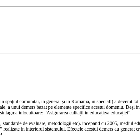
din spațiul comunitar, in general și in Romania, in special!) a devenit t
nale, a unui demers bazat pe elemente specifice acestui domeniu. Deși in
 sintagma inlocuitoare: ”Asigurarea calitații in educație/a educației”.
ța, standarde de evaluare, metodologii etc), incepand cu 2005, mediul e
 realizate in interiorul sistemului. Efectele acestui demers au generat cr
c!