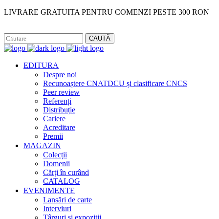
LIVRARE GRATUITA PENTRU COMENZI PESTE 300 RON
Facebook
Instagram
CAUTĂ
EDITURA
Despre noi
Recunoaștere CNATDCU și clasificare CNCS
Peer review
Referenți
Distribuție
Cariere
Acreditare
Premii
MAGAZIN
Colecții
Domenii
Cărţi în curând
CATALOG
EVENIMENTE
Lansări de carte
Interviuri
Târguri și expoziții