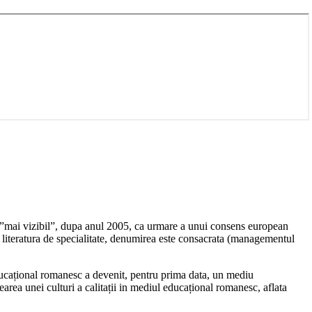
ot ”mai vizibil”, dupa anul 2005, ca urmare a unui consens european
 literatura de specialitate, denumirea este consacrata (managementul
ducațional romanesc a devenit, pentru prima data, un mediu
earea unei culturi a calitații in mediul educațional romanesc, aflata