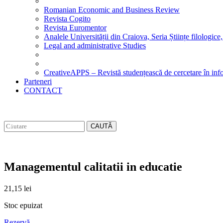
Romanian Economic and Business Review
Revista Cogito
Revista Euromentor
Analele Universității din Craiova, Seria Științe filologice,
Legal and administrative Studies
CreativeAPPS – Revistă studențească de cercetare în info
Parteneri
CONTACT
CAUTĂ
Managementul calitatii in educatie
21,15
lei
Stoc epuizat
Rezervă