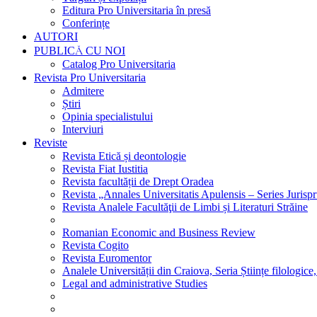
Editura Pro Universitaria în presă
Conferințe
AUTORI
PUBLICĂ CU NOI
Catalog Pro Universitaria
Revista Pro Universitaria
Admitere
Știri
Opinia specialistului
Interviuri
Reviste
Revista Etică și deontologie
Revista Fiat Iustitia
Revista facultății de Drept Oradea
Revista „Annales Universitatis Apulensis – Series Jurisp
Revista Analele Facultăţii de Limbi și Literaturi Străine
Romanian Economic and Business Review
Revista Cogito
Revista Euromentor
Analele Universității din Craiova, Seria Științe filologice,
Legal and administrative Studies