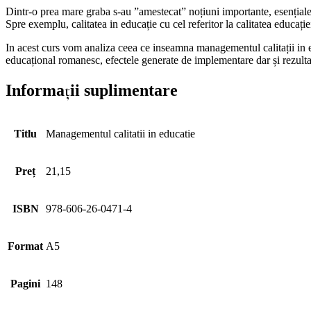
Dintr-o prea mare graba s-au ”amestecat” noțiuni importante, esențiale 
Spre exemplu, calitatea in educație cu cel referitor la calitatea educație
In acest curs vom analiza ceea ce inseamna managementul calitații in e
educațional romanesc, efectele generate de implementare dar și rezultate
Informații suplimentare
Titlu
Managementul calitatii in educatie
Preț
21,15
ISBN
978-606-26-0471-4
Format
A5
Pagini
148