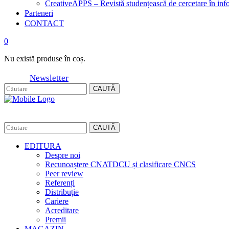
CreativeAPPS – Revistă studențească de cercetare în info
Parteneri
CONTACT
0
Nu există produse în coș.
Newsletter
CAUTĂ
CAUTĂ
EDITURA
Despre noi
Recunoaștere CNATDCU și clasificare CNCS
Peer review
Referenți
Distribuție
Cariere
Acreditare
Premii
MAGAZIN