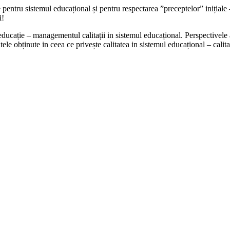
pentru sistemul educațional și pentru respectarea ”preceptelor” inițiale –
i!
ducație – managementul calitații in sistemul educațional. Perspectivele 
le obținute in ceea ce privește calitatea in sistemul educațional – calita