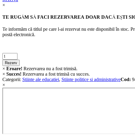
×
TE RUGĂM SĂ FACI REZERVAREA DOAR DACĂ EŞTI SI
Te informăm că titlul pe care l-ai rezervat nu este disponibil în stoc. 
postă electronică.
Criminalistica
quantity
Rezerv
×
Eroare!
Rezervarea nu a fost trimisă.
×
Succes!
Rezervarea a fost trimisă cu succes.
Categorii:
Stiinte ale educatiei
,
Stiinte politice si administrative
Cod:
9
×