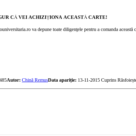
GUR CĂ VEI ACHIZIŢIONA ACEASTĂ CARTE!
Prouniversitaria.ro va depune toate diligenţele pentru a comanda această c
485
Autor:
Chină Remus
Data apariție:
13-11-2015
Cuprins
Răsfoieșt