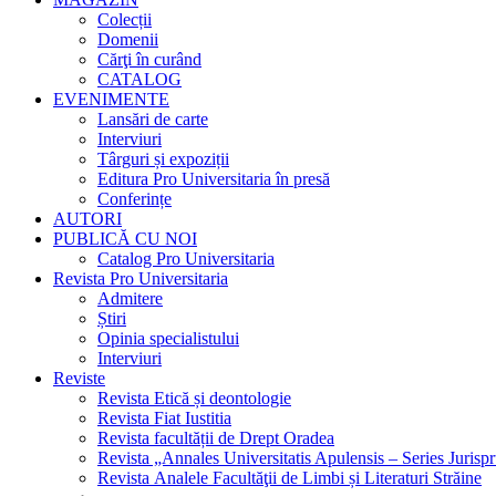
Colecții
Domenii
Cărţi în curând
CATALOG
EVENIMENTE
Lansări de carte
Interviuri
Târguri și expoziții
Editura Pro Universitaria în presă
Conferințe
AUTORI
PUBLICĂ CU NOI
Catalog Pro Universitaria
Revista Pro Universitaria
Admitere
Știri
Opinia specialistului
Interviuri
Reviste
Revista Etică și deontologie
Revista Fiat Iustitia
Revista facultății de Drept Oradea
Revista „Annales Universitatis Apulensis – Series Jurisp
Revista Analele Facultăţii de Limbi și Literaturi Străine