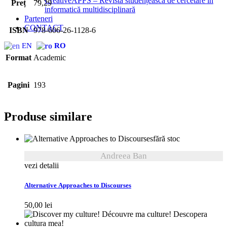
CreativeAPPS – Revistă studențească de cercetare în
Preț
79,29
informatică multidisciplinară
Parteneri
CONTACT
ISBN
978-606-26-1128-6
EN
RO
Format
Academic
Pagini
193
Produse similare
fără stoc
Andreea Ban
vezi detalii
Alternative Approaches to Discourses
50,00
lei