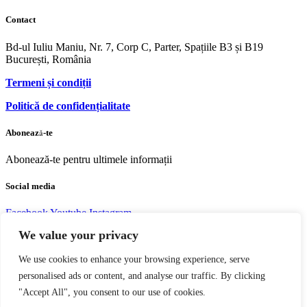
Contact
Bd-ul Iuliu Maniu, Nr. 7, Corp C, Parter, Spațiile B3 și B19
București, România
Termeni și condiții
Politică de confidențialitate
Abonează-te
Abonează-te pentru ultimele informații
Social media
Facebook
Youtube
Instagram
We value your privacy
We use cookies to enhance your browsing experience, serve
personalised ads or content, and analyse our traffic. By clicking
Copyright © 2004 – 2023 Editura acreditată CNCS | CNATDCU
"Accept All", you consent to our use of cookies.
Pro Universitaria. Toate drepturile rezervate.
Termeni si Condiţii