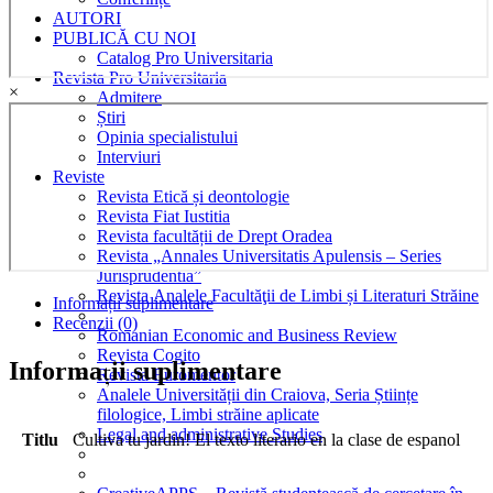
espanol
AUTORI
quantity
PUBLICĂ CU NOI
Catalog Pro Universitaria
Revista Pro Universitaria
×
Admitere
Știri
Opinia specialistului
Interviuri
Reviste
Revista Etică și deontologie
Revista Fiat Iustitia
Revista facultății de Drept Oradea
Revista „Annales Universitatis Apulensis – Series
Jurisprudentia”
Revista Analele Facultăţii de Limbi și Literaturi Străine
Informații suplimentare
Recenzii (0)
Romanian Economic and Business Review
Revista Cogito
Informații suplimentare
Revista Euromentor
Analele Universității din Craiova, Seria Științe
filologice, Limbi străine aplicate
Legal and administrative Studies
Titlu
Cultiva tu jardin! El texto literario en la clase de espanol