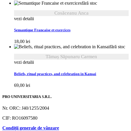
fără stoc
Cosăceanu Anca
vezi detalii
Semantique Francaise et exercices
18,00
lei
fără stoc
Tămaș Săpunaru Carmen
vezi detalii
Beliefs, ritual practices, and celebration in Kansai
69,00
lei
PRO UNIVERSITARIA S.R.L.
Nr. ORC: J40/1255/2004
CIF: RO16097580
Condiții generale de vânzare