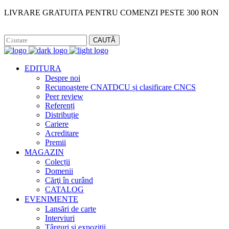
LIVRARE GRATUITA PENTRU COMENZI PESTE 300 RON
Facebook
Instagram
CAUTĂ
EDITURA
Despre noi
Recunoaștere CNATDCU și clasificare CNCS
Peer review
Referenți
Distribuție
Cariere
Acreditare
Premii
MAGAZIN
Colecții
Domenii
Cărţi în curând
CATALOG
EVENIMENTE
Lansări de carte
Interviuri
Târguri și expoziții