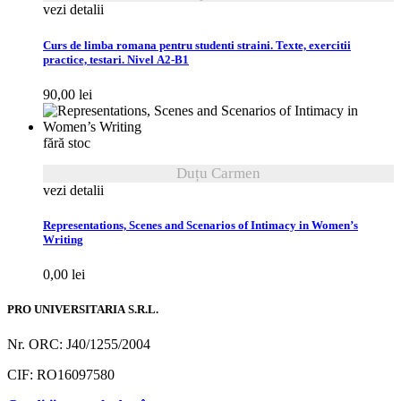
vezi detalii
Curs de limba romana pentru studenti straini. Texte, exercitii
practice, testari. Nivel A2-B1
90,00
lei
fără stoc
Duțu Carmen
vezi detalii
Representations, Scenes and Scenarios of Intimacy in Women’s
Writing
0,00
lei
PRO UNIVERSITARIA S.R.L.
Nr. ORC: J40/1255/2004
CIF: RO16097580