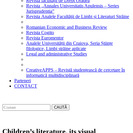
Revista facultății de Drept Oradea
Revista „Annales Universitatis Apulensis – Series
Jurisprudentia”
Revista Analele Facultăţii de Limbi și Literaturi Străine
Romanian Economic and Business Review
Revista Cogito
Revista Euromentor
Analele Universității din Craiova, Seria Științe
filologice, Limbi străine aplicate
Legal and administrative Studies
CreativeAPPS – Revistă studențească de cercetare în
informatică multidisciplinară
Parteneri
CONTACT
CAUTĂ
Children’s literature, its visual