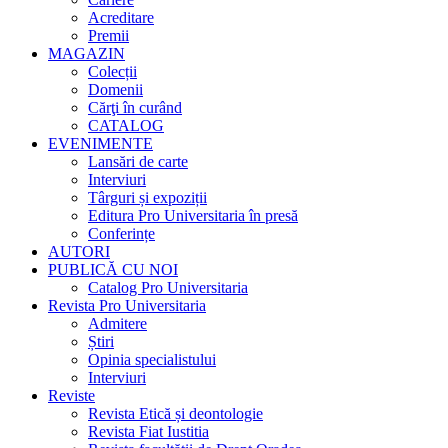
Acreditare
Premii
MAGAZIN
Colecții
Domenii
Cărţi în curând
CATALOG
EVENIMENTE
Lansări de carte
Interviuri
Târguri și expoziții
Editura Pro Universitaria în presă
Conferințe
AUTORI
PUBLICĂ CU NOI
Catalog Pro Universitaria
Revista Pro Universitaria
Admitere
Știri
Opinia specialistului
Interviuri
Reviste
Revista Etică și deontologie
Revista Fiat Iustitia