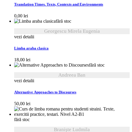
Translation Times. Texts, Contexts and Environments
0,00
lei
fără stoc
Georgescu Mirela Eugenia
vezi detalii
Limba araba clasica
18,00
lei
fără stoc
Andreea Ban
vezi detalii
Alternative Approaches to Discourses
50,00
lei
fără stoc
Branişte Ludmila