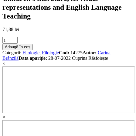
representations and English Language
Teaching
71,88
lei
Children's
literature,
Adaugă în coș
its
Categorii:
Filologie
,
Filologie
Cod:
14275
Autor:
Carina
visual
Brânzilă
Data apariție:
28-07-2022
Cuprins
Răsfoiește
representations
×
and
English
Language
Teaching
quantity
×