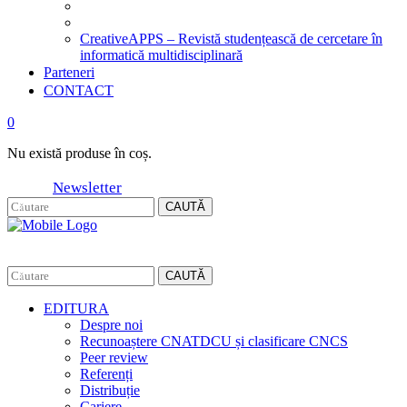
CreativeAPPS – Revistă studențească de cercetare în
informatică multidisciplinară
Parteneri
CONTACT
0
Nu există produse în coș.
Newsletter
CAUTĂ
CAUTĂ
EDITURA
Despre noi
Recunoaștere CNATDCU și clasificare CNCS
Peer review
Referenți
Distribuție
Cariere