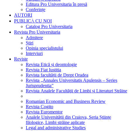
Editura Pro Universitaria în presă
Conferințe
AUTORI
PUBLICĂ CU NOI
Catalog Pro Universitaria
Revista Pro Universitaria
Admitere
Știri
Opinia specialistului
Interviuri
Reviste
Revista Etică și deontologie
Revista Fiat Iustitia
Revista facultății de Drept Oradea
Revista „Annales Universitatis Apulensis – Series
Jurisprudentia”
Revista Analele Facultăţii de Limbi și Literaturi Străine
Romanian Economic and Business Review
Revista Cogito
Revista Euromentor
Analele Universității din Craiova, Seria Științe
filologice, Limbi străine aplicate
Legal and administrative Studies