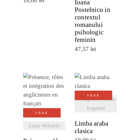
18,00
lei
Ioana
Postelnicu in
contextul
romanului
psihologic
feminin
47,57
lei
VEZI
VEZI
FĂRĂ
DETALII
Georgescu Mirela
STOC
DETALII
Eugenia
FĂRĂ
Limba araba
STOC
Lupu Mihaela
clasica