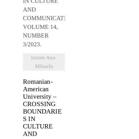
VEZI
DETALII
Istrate Ana-
Mihaela
Romanian-
American
University –
CROSSING
BOUNDARIE
S IN
CULTURE
AND