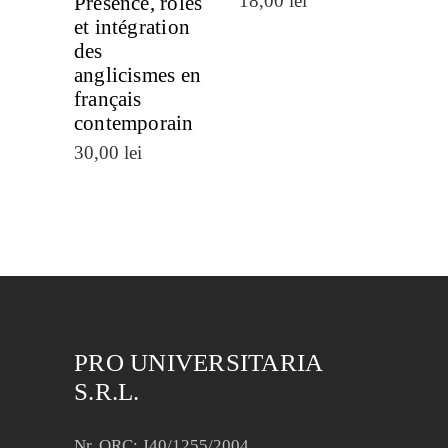
18,00
lei
Présence, rôles
et intégration
des
anglicismes en
français
contemporain
30,00
lei
PRO UNIVERSITARIA
S.R.L.
Nr. ORC: J40/1255/2004