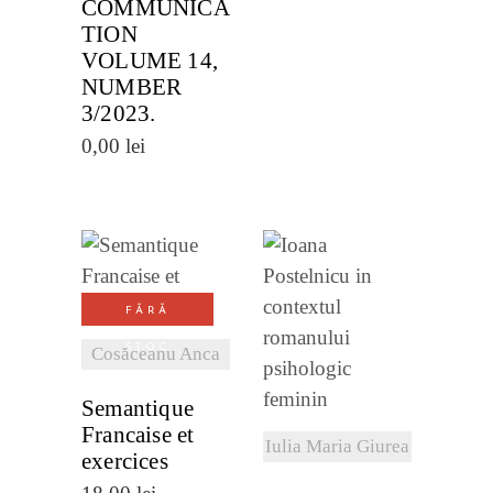
COMMUNICA
TION
VOLUME 14,
NUMBER
3/2023.
0,00
lei
VEZI
FĂRĂ
DETALII
VEZI
STOC
Cosăceanu Anca
DETALII
Semantique
Francaise et
Iulia Maria Giurea
exercices