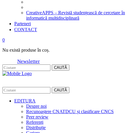
CreativeAPPS – Revistă studențească de cercetare în
informatică multidisciplinară
Parteneri
CONTACT
0
Nu există produse în coș.
Newsletter
CAUTĂ
CAUTĂ
EDITURA
Despre noi
Recunoaștere CNATDCU și clasificare CNCS
Peer review
Referenți
Distribuție
Cariere