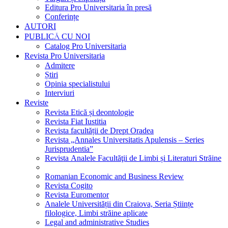
Editura Pro Universitaria în presă
Conferințe
AUTORI
PUBLICĂ CU NOI
Catalog Pro Universitaria
Revista Pro Universitaria
Admitere
Știri
Opinia specialistului
Interviuri
Reviste
Revista Etică și deontologie
Revista Fiat Iustitia
Revista facultății de Drept Oradea
Revista „Annales Universitatis Apulensis – Series
Jurisprudentia”
Revista Analele Facultăţii de Limbi și Literaturi Străine
Romanian Economic and Business Review
Revista Cogito
Revista Euromentor
Analele Universității din Craiova, Seria Științe
filologice, Limbi străine aplicate
Legal and administrative Studies