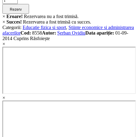
quantity
Rezerv
×
Eroare!
Rezervarea nu a fost trimisă.
×
Succes!
Rezervarea a fost trimisă cu succes.
Categorii:
Educatie fizica si sport
,
Stiinte economice si administrarea
afacerilor
Cod:
8558
Autor:
Șerban Ovidiu
Data apariție:
01-09-
2014
Cuprins
Răsfoiește
×
×