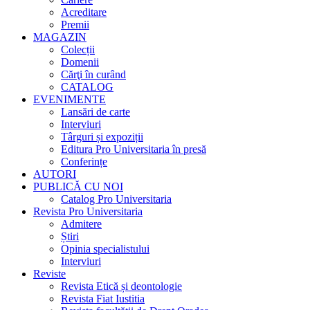
Acreditare
Premii
MAGAZIN
Colecții
Domenii
Cărţi în curând
CATALOG
EVENIMENTE
Lansări de carte
Interviuri
Târguri și expoziții
Editura Pro Universitaria în presă
Conferințe
AUTORI
PUBLICĂ CU NOI
Catalog Pro Universitaria
Revista Pro Universitaria
Admitere
Știri
Opinia specialistului
Interviuri
Reviste
Revista Etică și deontologie
Revista Fiat Iustitia