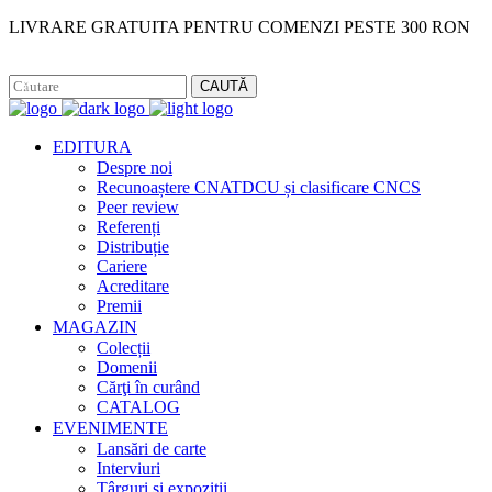
LIVRARE GRATUITA PENTRU COMENZI PESTE 300 RON
Facebook
Instagram
CAUTĂ
EDITURA
Despre noi
Recunoaștere CNATDCU și clasificare CNCS
Peer review
Referenți
Distribuție
Cariere
Acreditare
Premii
MAGAZIN
Colecții
Domenii
Cărţi în curând
CATALOG
EVENIMENTE
Lansări de carte
Interviuri
Târguri și expoziții