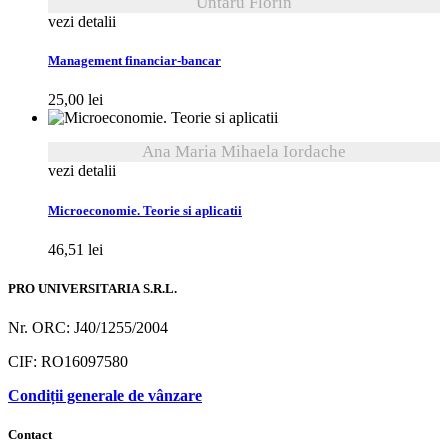
Untaru Florin
vezi detalii
Management financiar-bancar
25,00
lei
Ana Maria Mihaela Iordache
vezi detalii
Microeconomie. Teorie si aplicatii
46,51
lei
PRO UNIVERSITARIA S.R.L.
Nr. ORC: J40/1255/2004
CIF: RO16097580
Condiții generale de vânzare
Contact