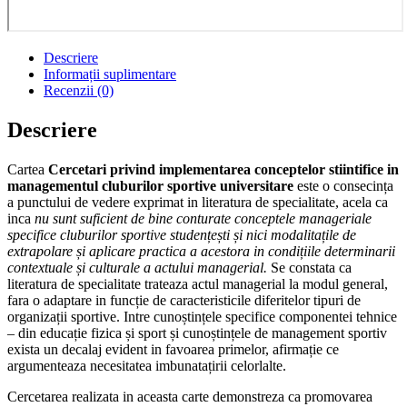
Descriere
Informații suplimentare
Recenzii (0)
Descriere
Cartea
Cercetari privind implementarea conceptelor stiintifice in
managementul cluburilor sportive universitare
este o consecința
a punctului de vedere exprimat in literatura de specialitate, acela ca
inca
nu sunt suficient de bine conturate conceptele manageriale
specifice cluburilor sportive studențești și nici modalitațile de
extrapolare și aplicare practica a acestora in condițiile determinarii
contextuale și culturale a actului managerial.
Se constata ca
literatura de specialitate trateaza actul managerial la modul general,
fara o adaptare in funcție de caracteristicile diferitelor tipuri de
organizații sportive. Intre cunoștințele specifice componentei tehnice
– din educație fizica și sport și cunoștințele de management sportiv
exista un decalaj evident in favoarea primelor, afirmație ce
argumenteaza necesitatea imbunatațirii celorlalte.
Cercetarea realizata in aceasta carte demonstreza ca promovarea