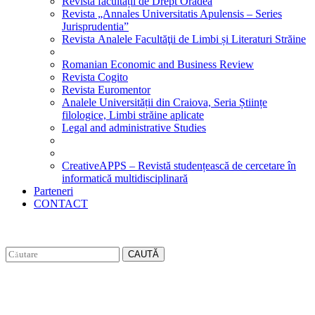
Revista facultății de Drept Oradea
Revista „Annales Universitatis Apulensis – Series
Jurisprudentia”
Revista Analele Facultăţii de Limbi și Literaturi Străine
Romanian Economic and Business Review
Revista Cogito
Revista Euromentor
Analele Universității din Craiova, Seria Științe
filologice, Limbi străine aplicate
Legal and administrative Studies
CreativeAPPS – Revistă studențească de cercetare în
informatică multidisciplinară
Parteneri
CONTACT
CAUTĂ