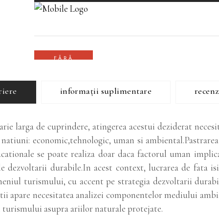
riere
informații suplimentare
recenzi
arie larga de cuprindere, atingerea acestui deziderat neces
 natiuni: economic,tehnologic, uman si ambiental.Pastrarea 
ducationale se poate realiza doar daca factorul uman implic
le dezvoltarii durabile.In acest context, lucrarea de fata i
meniul turismului, cu accent pe strategia dezvoltarii durabil
atii apare necesitatea analizei componentelor mediului ambi
 turismului asupra ariilor naturale protejate.