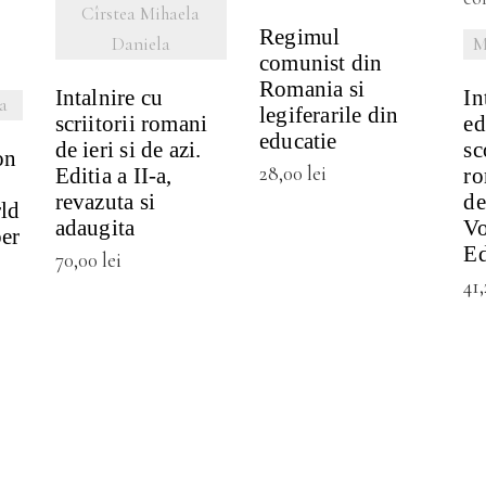
Cîrstea Mihaela
Regimul
Daniela
M
comunist din
Romania si
Intalnire cu
In
a
legiferarile din
scriitorii romani
ed
educatie
de ieri si de azi.
sc
on
28,00
lei
Editia a II-a,
ro
revazuta si
de
ld
adaugita
Vo
er
Ed
70,00
lei
41