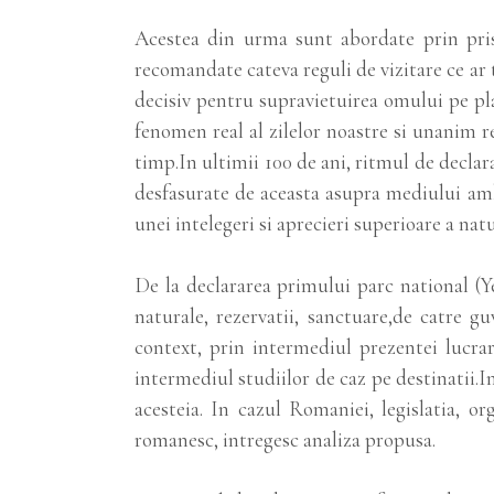
Acestea din urma sunt abordate prin prisma
recomandate cateva reguli de vizitare ce ar 
decisiv pentru supravietuirea omului pe pla
fenomen real al zilelor noastre si unanim r
timp.In ultimii 100 de ani, ritmul de declara
desfasurate de aceasta asupra mediului ambi
unei intelegeri si aprecieri superioare a natu
De la declararea primului parc national (Ye
naturale, rezervatii, sanctuare,de catre gu
context, prin intermediul prezentei lucrari
intermediul studiilor de caz pe destinatii.In
acesteia. In cazul Romaniei, legislatia, o
romanesc, intregesc analiza propusa.