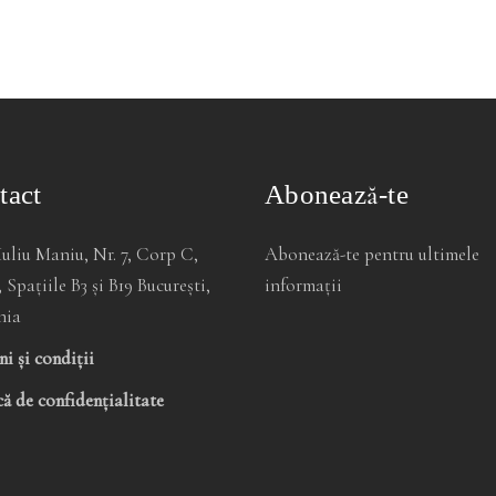
tact
Abonează-te
Iuliu Maniu, Nr. 7, Corp C,
Abonează-te pentru ultimele
, Spațiile B3 și B19 București,
informații
nia
i și condiții
că de confidențialitate