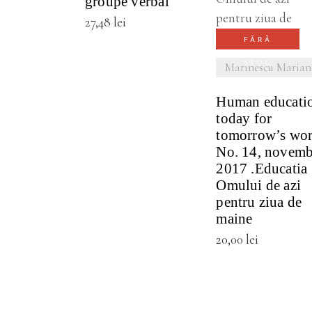
groupe verbal
27,48
lei
FĂRĂ
STOC
Marinescu Marian
Human educati
today for
tomorrow’s wor
No. 14, novemb
2017 .Educatia
Omului de azi
pentru ziua de
maine
20,00
lei