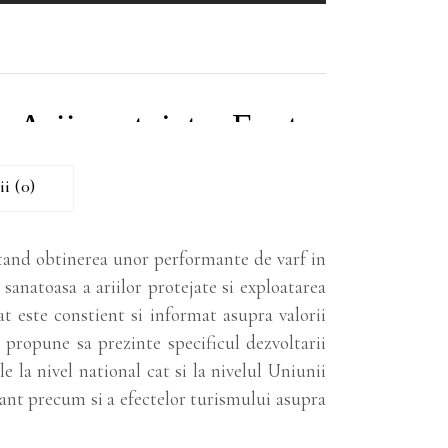
i (0)
itand obtinerea unor performante de varf in
sanatoasa a ariilor protejate si exploatarea
at este constient si informat asupra valorii
si propune sa prezinte specificul dezvoltarii
e la nivel national cat si la nivelul Uniunii
ant precum si a efectelor turismului asupra