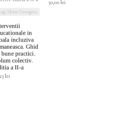
30,00
lei
ag Alina Georgeta
terventii
ucationale in
oala incluziva
maneasca. Ghid
 bune practici.
lum colectiv.
itia a II-a
,23
lei