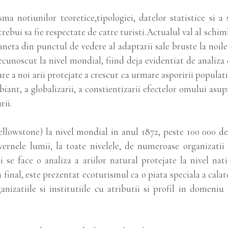
 notiunilor teoretice,tipologiei, datelor statistice si a st
trebui sa fie respectate de catre turisti.Actualul val al schi
neta din punctul de vedere al adaptarii sale bruste la noile
ecunoscut la nivel mondial, fiind deja evidentiat de analiza
re a noi arii protejate a crescut ca urmare asporirii populatie
ant, a globalizarii, a constientizarii efectelor omului asupr
rii.
llowstone) la nivel mondial in anul 1872, peste 100 000 de 
vernele lumii, la toate nivelele, de numeroase organizatii si
 se face o analiza a ariilor natural protejate la nivel nati
 final, este prezentat ecoturismul ca o piata speciala a calat
rganizatiile si institutiile cu atributii si profil in dom