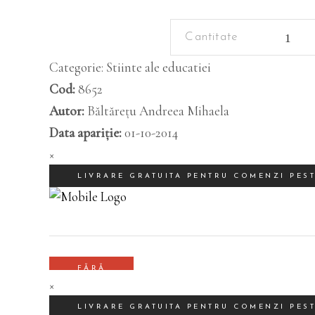
Criminalistica
quantity
Categorie:
Stiinte ale educatiei
Cod:
8652
Autor:
Băltărețu Andreea Mihaela
Data apariție:
01-10-2014
×
×