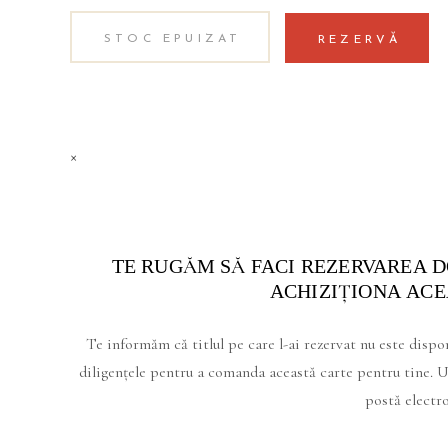
STOC EPUIZAT
REZERVĂ
×
TE RUGĂM SĂ FACI REZERVAREA D
ACHIZIŢIONA ACE
Te informăm că titlul pe care l-ai rezervat nu este dispo
diligenţele pentru a comanda această carte pentru tine. Un
postă electro