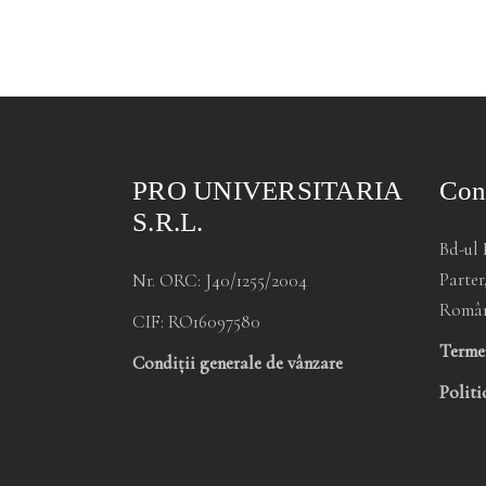
PRO UNIVERSITARIA
Con
S.R.L.
Bd-ul 
Parter
Nr. ORC: J40/1255/2004
Româ
CIF: RO16097580
Termen
Condiții generale de vânzare
Politi