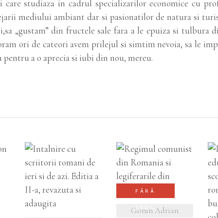
care studiaza in cadrul specializarilor economice cu profi
ejarii mediului ambiant dar si pasionatilor de natura si tur
 noi,sa „gustam” din fructele sale fara a le epuiza si tulbur
ram ori de cateori avem prilejul si simtim nevoia, sa le impar
a pentru a o aprecia si iubi din nou, mereu.
VEZI DETALII
FĂRĂ
VEZI DETALII
I
STOC
Gorun Adrian