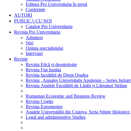
Editura Pro Universitaria în presă
Conferințe
AUTORI
PUBLICĂ CU NOI
Catalog Pro Universitaria
Revista Pro Universitaria
Admitere
Știri
Opinia specialistului
Interviuri
Reviste
Revista Etică și deontologie
Revista Fiat Iustitia
Revista facultății de Drept Oradea
Revista „Annales Universitatis Apulensis – Series Jurisp
Revista Analele Facultăţii de Limbi și Literaturi Străine
Romanian Economic and Business Review
Revista Cogito
Revista Euromentor
Analele Universității din Craiova, Seria Științe filologice,
Legal and administrative Studies