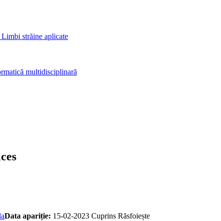
 Limbi străine aplicate
rmatică multidisciplinară
ices
da
Data apariție:
15-02-2023
Cuprins
Răsfoiește