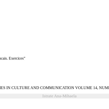
ncais. Exercices”
Istrate Ana-Mihaela