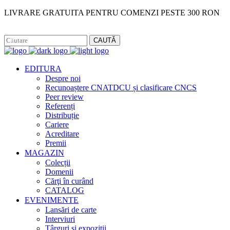
LIVRARE GRATUITA PENTRU COMENZI PESTE 300 RON
Facebook
Instagram
CAUTĂ
EDITURA
Despre noi
Recunoaștere CNATDCU și clasificare CNCS
Peer review
Referenți
Distribuție
Cariere
Acreditare
Premii
MAGAZIN
Colecții
Domenii
Cărţi în curând
CATALOG
EVENIMENTE
Lansări de carte
Interviuri
Târguri și expoziții