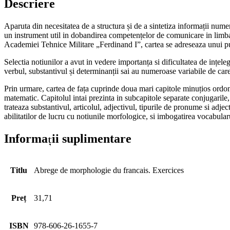
Descriere
Aparuta din necesitatea de a structura și de a sintetiza informații num
un instrument util in dobandirea competențelor de comunicare in limba f
Academiei Tehnice Militare „Ferdinand I”, cartea se adreseaza unui publ
Selectia notiunilor a avut in vedere importanța si dificultatea de ințe
verbul, substantivul și determinanții sai au numeroase variabile de care
Prin urmare, cartea de fața cuprinde doua mari capitole minuțios ordon
matematic. Capitolul intai prezinta in subcapitole separate conjugarile,
trateaza substantivul, articolul, adjectivul, tipurile de pronume si ad
abilitatilor de lucru cu notiunile morfologice, si imbogatirea vocabularu
Informații suplimentare
Titlu
Abrege de morphologie du francais. Exercices
Preț
31,71
ISBN
978-606-26-1655-7