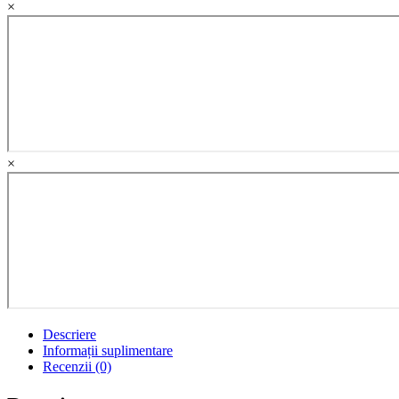
×
francais.
Exercices
quantity
×
Descriere
Informații suplimentare
Recenzii (0)