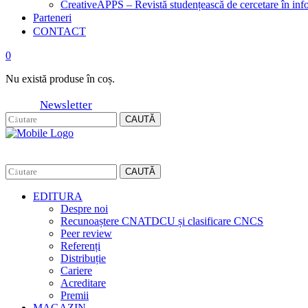
CreativeAPPS – Revistă studențească de cercetare în info
Parteneri
CONTACT
0
Nu există produse în coș.
Newsletter
CAUTĂ
CAUTĂ
EDITURA
Despre noi
Recunoaștere CNATDCU și clasificare CNCS
Peer review
Referenți
Distribuție
Cariere
Acreditare
Premii
MAGAZIN