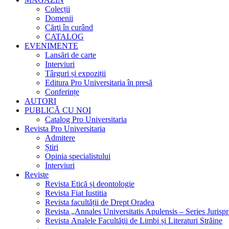
Colecții
Domenii
Cărţi în curând
CATALOG
EVENIMENTE
Lansări de carte
Interviuri
Târguri și expoziții
Editura Pro Universitaria în presă
Conferințe
AUTORI
PUBLICĂ CU NOI
Catalog Pro Universitaria
Revista Pro Universitaria
Admitere
Știri
Opinia specialistului
Interviuri
Reviste
Revista Etică și deontologie
Revista Fiat Iustitia
Revista facultății de Drept Oradea
Revista „Annales Universitatis Apulensis – Series Jurisp
Revista Analele Facultăţii de Limbi și Literaturi Străine