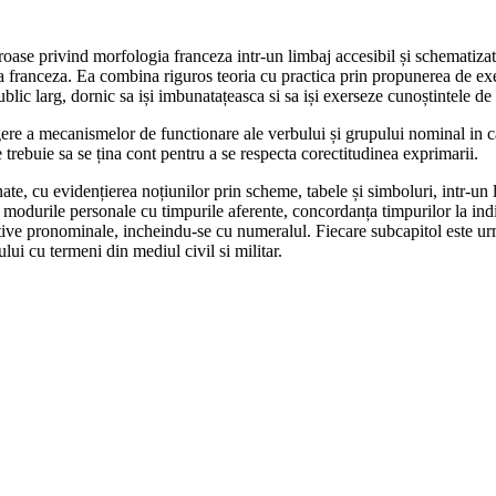
eroase privind morfologia franceza intr-un limbaj accesibil și schematiz
ranceza. Ea combina riguros teoria cu practica prin propunerea de exerci
ic larg, dornic sa iși imbunatațeasca si sa iși exerseze cunoștintele de
legere a mecanismelor de functionare ale verbului și grupului nominal in
 trebuie sa se țina cont pentru a se respecta corectitudinea exprimarii.
ate, cu evidențierea noțiunilor prin scheme, tabele și simboluri, intr-u
 modurile personale cu timpurile aferente, concordanța timpurilor la indic
jective pronominale, incheindu-se cu numeralul. Fiecare subcapitol este 
lui cu termeni din mediul civil si militar.