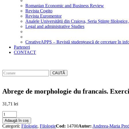
Romanian Economic and Business Review
Revista Cogito
Revista Euromentor
Analele Universității din Craiova, Seria Științe filologice,
Legal and administrative Studies
CreativeAPPS – Revistă studențească de cercetare în info
Parteneri
CONTACT
CAUTĂ
Abrege de morphologie du francais. Exerc
31,71
lei
Abrege
de
Adaugă în coș
morphologie
Categorii:
Filologie
,
Filologie
Cod:
14700
Autor:
Andreea-Maria Pre
du