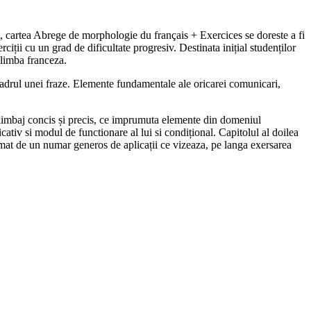
at, cartea Abrege de morphologie du français + Exercices se doreste a fi
ții cu un grad de dificultate progresiv. Destinata inițial studenților
 limba franceza.
 cadrul unei fraze. Elemente fundamentale ale oricarei comunicari,
n limbaj concis și precis, ce imprumuta elemente din domeniul
ativ si modul de functionare al lui si condițional. Capitolul al doilea
urmat de un numar generos de aplicații ce vizeaza, pe langa exersarea