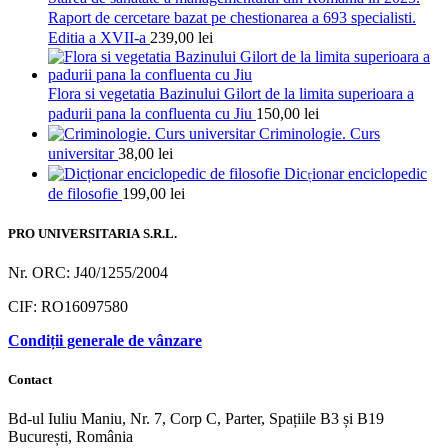
Raport de cercetare bazat pe chestionarea a 693 specialisti.
Editia a XVII-a
239,00
lei
Flora si vegetatia Bazinului Gilort de la limita superioara a
padurii pana la confluenta cu Jiu
150,00
lei
Criminologie. Curs
universitar
38,00
lei
Dicționar enciclopedic
de filosofie
199,00
lei
PRO UNIVERSITARIA S.R.L.
Nr. ORC: J40/1255/2004
CIF: RO16097580
Condiții generale de vânzare
Contact
Bd-ul Iuliu Maniu, Nr. 7, Corp C, Parter, Spațiile B3 și B19
București, România