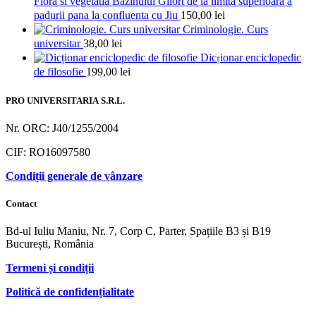
Flora si vegetatia Bazinului Gilort de la limita superioara a
padurii pana la confluenta cu Jiu
150,00
lei
Criminologie. Curs
universitar
38,00
lei
Dicționar enciclopedic
de filosofie
199,00
lei
PRO UNIVERSITARIA S.R.L.
Nr. ORC: J40/1255/2004
CIF: RO16097580
Condiții generale de vânzare
Contact
Bd-ul Iuliu Maniu, Nr. 7, Corp C, Parter, Spațiile B3 și B19
București, România
Termeni și condiții
Politică de confidențialitate