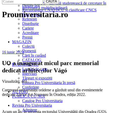
EDITURA
CAUTĂ
CreativeAPPS – Revistă studențească de cercetare în
Despre noi
informatică multidisciplinară
Recunoaștere CNATDCU și clasificare CNCS
Prouniversitaria.ro
Peer review
Referenți
Distribuție
Cariere
Acreditare
Premii
MAGAZIN
Colecții
Domenii
16 iunie 2022
Cărţi în curând
CATALOG
UO a inaugurat micul parc memorial
EVENIMENTE
Lansări de carte
dedicat arhitecților Vágó
Interviuri
Târguri și expoziții
Vizualizări:
401
Editura Pro Universitaria în presă
Conferințe
Campusul universității orădene a găzduit unul din evenimentele
AUTORI
dedicate Zilelor Art Nouveau în Oradea, ediția 2022.
PUBLICĂ CU NOI
Catalog Pro Universitaria
Revista Pro Universitaria
Admitere
Acum un an, în prezența rectorului Universității din Oradea (UO),