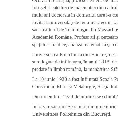
Octavian Stănășilă, profesor emerit de matem
fost șeful catedrei de matematici din cadru
mulți ani doctorate în domeniul care l-a co
invitat la universităţi de renume precum Uni
sau Institutul de Tehnologie din Massachu
Academiei Române. Profesorul și cercetătoru
spațiilor analitice, analiză matematică și te
Universitatea Politehnica din București est
sunt legate de înființarea, în anul 1818, d
predare în limba română, la mănăstirea Sfâ
La 10 iunie 1920 a fost înființată Școala P
Construcții, Mine și Metalurgie, Secția Indu
Din noiembrie 1920 denumirea se schimbă 
In baza rezoluției Senatului din noiembrie 
Universitatea Politehnica din București.