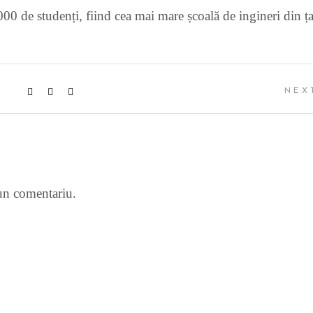
000 de studenți, fiind cea mai mare școală de ingineri din ța
NEX
un comentariu.