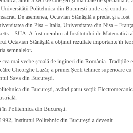
atică, autor a zeci de culegeri și manuale de specialitate, 
l Universității Politehnica din București unde a și condus
nsacrat. De asemenea, Octavian Stănășilă a predat şi a fost
versitatea din Pisa – Italia, Universitatea din Nisa – Franţ
setts – SUA. A fost membru al Institutului de Matematică a
l Octavian Stănăşilă a obținut rezultate importante în teor
oria semnalelor.
e cea mai veche școală de ingineri din România. Tradițiile e
e către Gheorghe Lazăr, a primei Școli tehnice superioare cu
ntul Sava din București.
olitehnica din București, având patru secții: Electromecanic
strială.
în Politehnica din București.
1992, Institutul Politehnic din București a devenit