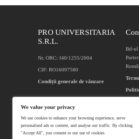
PRO UNIVERSITARIA
Con
S.R.L.
Bd-ul 
Parter
Nr. ORC: J40/1255/2004
Româ
CIF: RO16097580
Termen
Condiții generale de vânzare
Politi
We value your privacy
We use cookies to enhance your browsing experience, serve
personalised ads or content, and analyse our traffic. By clicking
"Accept All", you consent to our use of cookies.