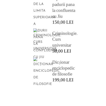
padurii pana
la confluenta
cu Jiu
150,00
LEI
Criminologie.
Curs
universitar
38,00
LEI
Dicționar
enciclopedic
de filosofie
199,00
LEI