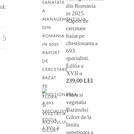
din Romania
ră.
in 2025.
Raport de
cercetare
bazat pe
T
chestionarea a
693
specialisti.
Editia a
XVII-a
239,00
LEI
Flora si
vegetatia
Bazinului
Gilort de la
limita
superioara a