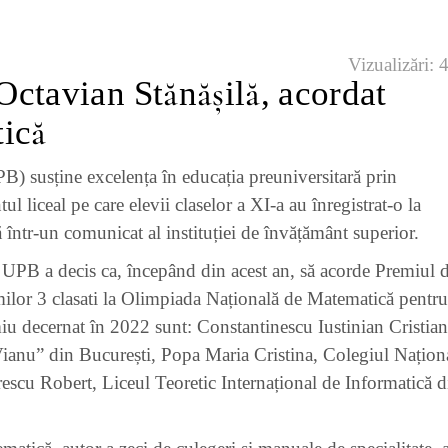
Vizualizări:
Octavian Stănășilă, acordat
tică
B) susține excelența în educația preuniversitară prin
liceal pe care elevii claselor a XI-a au înregistrat-o la
 într-un comunicat al instituției de învățământ superior.
, UPB a decis ca, începând din acest an, să acorde Premiul 
milor 3 clasati la Olimpiada Națională de Matematică pentru
emiu decernat în 2022 sunt: Constantinescu Iustinian Cristian
ianu” din București, Popa Maria Cristina, Colegiul Națion
scu Robert, Liceul Teoretic Internațional de Informatică d