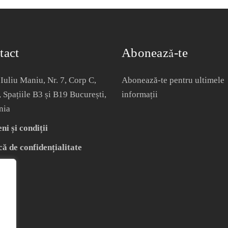
tact
Abonează-te
Iuliu Maniu, Nr. 7, Corp C,
Abonează-te pentru ultimele
, Spațiile B3 și B19 București,
informații
nia
i și condiții
că de confidențialitate