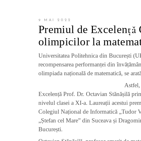
9 MAI 2022
Premiul de Excelență 
olimpicilor la matema
Universitatea Politehnica din București (UP
recompensarea performanței din învățământul 
olimpiada națională de matematică, se arată
Astfel
Excelență Prof. Dr. Octavian Stănășilă pri
nivelul clasei a XI-a. Laureații acestui pr
Colegiul Național de Informatică „Tudor V
„Ștefan cel Mare” din Suceava și Dragomire
București.