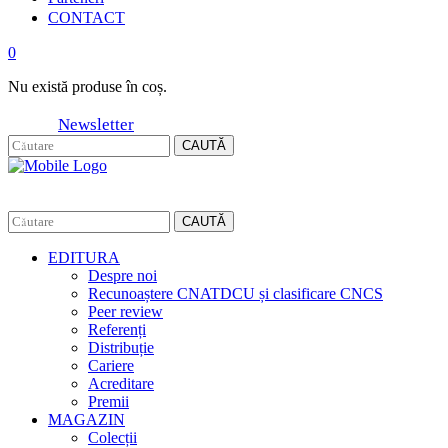
CONTACT
0
Nu există produse în coș.
Newsletter
CAUTĂ
CAUTĂ
EDITURA
Despre noi
Recunoaștere CNATDCU și clasificare CNCS
Peer review
Referenți
Distribuție
Cariere
Acreditare
Premii
MAGAZIN
Colecții