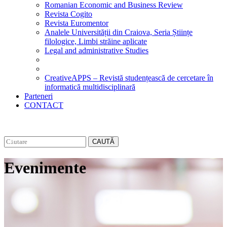
Romanian Economic and Business Review
Revista Cogito
Revista Euromentor
Analele Universității din Craiova, Seria Științe
filologice, Limbi străine aplicate
Legal and administrative Studies
CreativeAPPS – Revistă studențească de cercetare în
informatică multidisciplinară
Parteneri
CONTACT
CAUTĂ
Evenimente