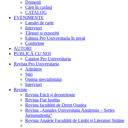
Domenii
Cărţi în curând
CATALOG
EVENIMENTE
Lansări de carte
Interviuri
Târguri și expoziții
Editura Pro Universitaria în presă
Conferințe
AUTORI
PUBLICĂ CU NOI
Catalog Pro Universitaria
Revista Pro Universitaria
Admitere
Știri
Opinia specialistului
Interviuri
Reviste
Revista Etică și deontologie
Revista Fiat Iustitia
Revista facultății de Drept Oradea
Revista „Annales Universitatis Apulensis – Series
Jurisprudentia”
Revista Analele Facultăţii de Limbi și Literaturi Străine