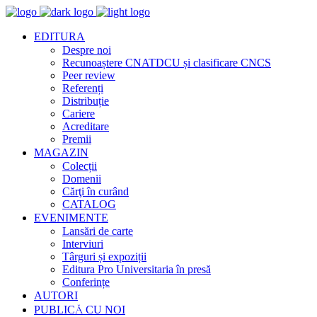
EDITURA
Despre noi
Recunoaștere CNATDCU și clasificare CNCS
Peer review
Referenți
Distribuție
Cariere
Acreditare
Premii
MAGAZIN
Colecții
Domenii
Cărţi în curând
CATALOG
EVENIMENTE
Lansări de carte
Interviuri
Târguri și expoziții
Editura Pro Universitaria în presă
Conferințe
AUTORI
PUBLICĂ CU NOI