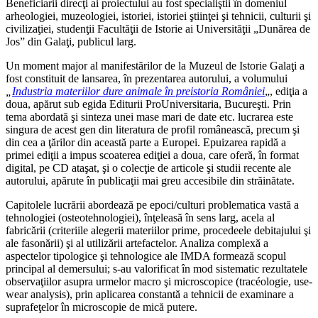
Beneficiarii direcţi ai proiectului au fost specialiştii în domeniul
arheologiei, muzeologiei, istoriei, istoriei ştiinţei şi tehnicii, culturii şi
civilizaţiei, studenţii Facultăţii de Istorie ai Universităţii „Dunărea de
Jos” din Galaţi, publicul larg.
Un moment major al manifestărilor de la Muzeul de Istorie Galaţi a
fost constituit de lansarea, în prezentarea autorului, a volumului
„
Industria materiilor dure animale în preistoria României
„, ediţia a
doua, apărut sub egida Editurii ProUniversitaria, Bucureşti. Prin
tema abordată şi sinteza unei mase mari de date etc. lucrarea este
singura de acest gen din literatura de profil românească, precum şi
din cea a ţărilor din această parte a Europei. Epuizarea rapidă a
primei ediţii a impus scoaterea ediţiei a doua, care oferă, în format
digital, pe CD ataşat, şi o colecţie de articole şi studii recente ale
autorului, apărute în publicaţii mai greu accesibile din străinătate.
Capitolele lucrării abordează pe epoci/culturi problematica vastă a
tehnologiei (osteotehnologiei), înţeleasă în sens larg, acela al
fabricării (criteriile alegerii materiilor prime, procedeele debitajului şi
ale fasonării) şi al utilizării artefactelor. Analiza complexă a
aspectelor tipologice şi tehnologice ale IMDA formează scopul
principal al demersului; s-au valorificat în mod sistematic rezultatele
observaţiilor asupra urmelor macro şi microscopice (tracéologie, use-
wear analysis), prin aplicarea constantă a tehnicii de examinare a
suprafeţelor în microscopie de mică putere.