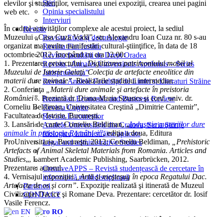
Știri
elevilor şi studenţilor, vernisarea unei expoziţii, crearea unei pagini
Opinia specialistului
web etc.
Interviuri
În cadrul activităţilor complexe ale acestui proiect, la sediul
Reviste
Muzeului „Casa Cuza Vodă”, str. Alexandru Ioan Cuza nr. 80 s-au
Revista Etică și deontologie
organizat mai multe manifestări cultural-ştiinţifice, în data de 18
Revista Fiat Iustitia
octombrie 2012, începând cu ora 12.00:
Revista facultății de Drept Oradea
1. Prezentarea proiectului
„Digitizarea patrimoniului mobil al
Revista „Annales Universitatis Apulensis – Series
Muzeului de Istorie Galaţi. Colecţia de artefacte eneolitice din
Jurisprudentia”
materii dure animale”
. Realizările stadiului intermediar.
Revista Analele Facultăţii de Limbi și Literaturi Străine
2. Conferinţa
„Materii dure animale şi artefacte în preistoria
României”
. Prezintă dr. Diana-Maria Sztancs şi conf. univ. dr.
Romanian Economic and Business Review
Corneliu Beldiman, Universitatea Creştină „Dimitrie Cantemir”,
Revista Cogito
Facultatea de Istorie, Bucureşti.
Revista Euromentor
3. Lansări de carte: Corneliu Beldiman, „
Industria materiilor dure
Analele Universității din Craiova, Seria Științe
animale în preistoria României”
, ediţia a doua, Editura
filologice, Limbi străine aplicate
ProUniversitaria, Bucureşti, 2012; Corneliu Beldiman,
„Prehistoric
Legal and administrative Studies
Artefacts of Animal Skeletal Materials from Romania. Articles and
Studies
„, Lambert Academic Publishing, Saarbrücken, 2012.
Prezentare: autorul.
CreativeAPPS – Revistă studențească de cercetare în
4. Vernisajul expoziţiei
„Artă şi meşteşug în epoca Regatului Dac.
informatică multidisciplinară
Artefacte de os şi corn”
. Expoziţie realizată şi itinerată de Muzeul
Parteneri
Civilizaţiei Dacice şi Romane Deva. Prezentare: cercetător dr. Iosif
CONTACT
Vasile Ferencz.
EN
RO