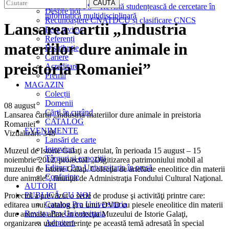
EDITURA
CAUTĂ
CreativeAPPS – Revistă studențească de cercetare în
Despre noi
informatică multidisciplinară
Recunoaștere CNATDCU și clasificare CNCS
Lansarea cartii „Industria
Peer review
Referenți
materiilor dure animale in
Distribuție
Cariere
preistoria Romaniei”
Acreditare
Premii
MAGAZIN
Colecții
Domenii
08 august
Cărţi în curând
Lansarea cartii „Industria materiilor dure animale in preistoria
CATALOG
Romaniei”
EVENIMENTE
Vizualizări:
348
Lansări de carte
Interviuri
Muzeul de Istorie Galaţi a derulat, în perioada 15 august – 15
Târguri și expoziții
noiembrie 2012, proiectul: „Digitizarea patrimoniului mobil al
Editura Pro Universitaria în presă
muzeului de istorie Galaţi. Colecţia de artefacte eneolitice din materii
Conferințe
dure animale”, finanţat de Administraţia Fondului Cultural Naţional.
AUTORI
PUBLICĂ CU NOI
Proiectul a prevăzut o serie de produse şi activităţi printre care:
Catalog Pro Universitaria
editarea unui catalog şi a unui DVD cu piesele eneolitice din materii
Revista Pro Universitaria
dure animale aflate în colecţia Muzeului de Istorie Galaţi,
Admitere
organizarea unei conferinţe pe această temă adresată în special