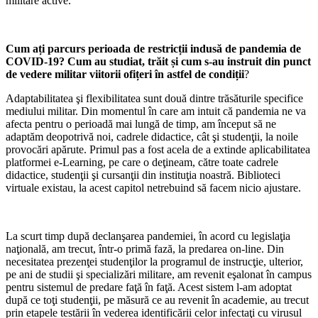
militare active.
Cum ați parcurs perioada de restricții indusă de pandemia de
COVID-19? Cum au studiat, trăit și cum s-au instruit din punct
de vedere militar viitorii ofițeri în astfel de condiții
?
Adaptabilitatea şi flexibilitatea sunt două dintre trăsăturile specifice
mediului militar. Din momentul în care am intuit că pandemia ne va
afecta pentru o perioadă mai lungă de timp, am început să ne
adaptăm deopotrivă noi, cadrele didactice, cât şi studenţii, la noile
provocări apărute. Primul pas a fost acela de a extinde aplicabilitatea
platformei e-Learning, pe care o deţineam, către toate cadrele
didactice, studenţii şi cursanţii din instituţia noastră. Biblioteci
virtuale existau, la acest capitol netrebuind să facem nicio ajustare.
La scurt timp după declanşarea pandemiei, în acord cu legislaţia
naţională, am trecut, într-o primă fază, la predarea on-line. Din
necesitatea prezenţei studenţilor la programul de instrucţie, ulterior,
pe ani de studii şi specializări militare, am revenit eşalonat în campus
pentru sistemul de predare faţă în faţă. Acest sistem l-am adoptat
după ce toţi studenţii, pe măsură ce au revenit în academie, au trecut
prin etapele testării în vederea identificării celor infectaţi cu virusul