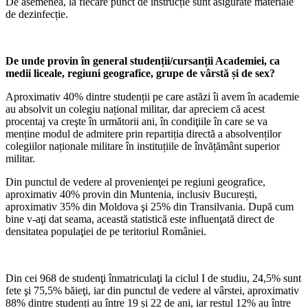
De asemenea, la fiecare punct de instrucție sunt asigurate materiale
de dezinfecție.
De unde provin în general studenții/cursanții Academiei, ca
medii liceale, regiuni geografice, grupe de vârstă și de sex?
Aproximativ 40% dintre studenții pe care astăzi îi avem în academie
au absolvit un colegiu național militar, dar apreciem că acest
procentaj va creşte în următorii ani, în condiţiile în care se va
menține modul de admitere prin repartiția directă a absolvenților
colegiilor naționale militare în instituțiile de învățământ superior
militar.
Din punctul de vedere al provenienţei pe regiuni geografice,
aproximativ 40% provin din Muntenia, inclusiv București,
aproximativ 35% din Moldova şi 25% din Transilvania. După cum
bine v-aţi dat seama, această statistică este influenţată direct de
densitatea populaţiei de pe teritoriul României.
Din cei 968 de studenţi înmatriculaţi la ciclul I de studiu, 24,5% sunt
fete şi 75,5% băieţi, iar din punctul de vedere al vârstei, aproximativ
88% dintre studenți au între 19 și 22 de ani, iar restul 12% au între