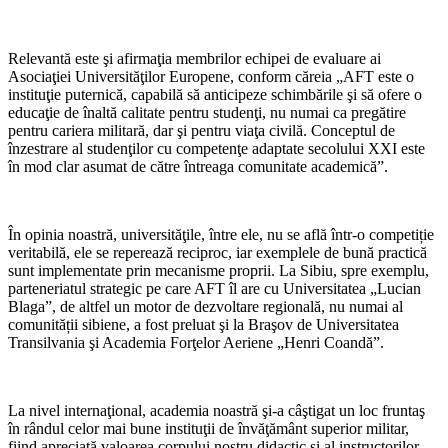
Relevantă este şi afirmaţia membrilor echipei de evaluare ai
Asociaţiei Universităţilor Europene, conform căreia „AFT este o
instituţie puternică, capabilă să anticipeze schimbările şi să ofere o
educaţie de înaltă calitate pentru studenţi, nu numai ca pregătire
pentru cariera militară, dar şi pentru viaţa civilă. Conceptul de
înzestrare al studenţilor cu competenţe adaptate secolului XXI este
în mod clar asumat de către întreaga comunitate academică”.
În opinia noastră, universităţile, între ele, nu se află într-o competiție
veritabilă, ele se reperează reciproc, iar exemplele de bună practică
sunt implementate prin mecanisme proprii. La Sibiu, spre exemplu,
parteneriatul strategic pe care AFT îl are cu Universitatea „Lucian
Blaga”, de altfel un motor de dezvoltare regională, nu numai al
comunității sibiene, a fost preluat şi la Braşov de Universitatea
Transilvania şi Academia Forţelor Aeriene „Henri Coandă”.
La nivel internaţional, academia noastră şi-a câştigat un loc fruntaş
în rândul celor mai bune instituţii de învăţământ superior militar,
fiind apreciată valoarea corpului nostru didactic şi al instructorilor