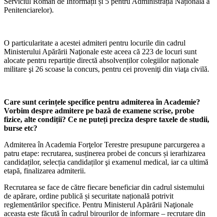
Serviciul Român de Informații și 5 pentru Administrația Națională a
Penitenciarelor).
O particularitate a acestei admiteri pentru locurile din cadrul
Ministerului Apărării Naţionale este aceea că 223 de locuri sunt
alocate pentru repartiție directă absolvenților colegiilor naționale
militare şi 26 scoase la concurs, pentru cei proveniţi din viaţa civilă.
Care sunt cerințele specifice pentru admiterea în Academie?
Vorbim despre admitere pe bază de examene scrise, probe
fizice, alte condiții? Ce ne puteți preciza despre taxele de studii,
burse etc?
Admiterea în Academia Forţelor Terestre presupune parcurgerea a
patru etape: recrutarea, susținerea probei de concurs și ierarhizarea
candidaților, selecția candidaților şi examenul medical, iar ca ultimă
etapă, finalizarea admiterii.
Recrutarea se face de către fiecare beneficiar din cadrul sistemului
de apărare, ordine publică și securitate națională potrivit
reglementărilor specifice. Pentru Ministerul Apărării Naţionale
aceasta este făcută în cadrul birourilor de informare – recrutare din