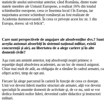
statisticile anului universitar anterior, când România, dintre toate
statele membre ale Uniunii Europene, a realizat 16% din totalul
schimburilor europene, ceea ce însemna locul I în Europa, iar
majoritatea acestor schimburi românești au fost realizate de
Academia dumneavoastră. În ceea ce privește acest loc nr. 1 din
Europa, doresc să vă felicit”.
Care sunt perspectivele de angajare ale absolvenților dvs.? Sunt
aceștia automat absorbiți în sistemul național militar, există
concurență și aici, au libertatea de a alege cariere și în alte
domenii civile?
Aşa cum am amintit anterior, toţi absolvenţii noştri primesc o
repartiţie după absolvirea academiei, au un loc de muncă asigurat.
Chiar mai mult de atât, au obligaţia de a rămâne în cadrul armatei, ca
ofiţeri activi, timp de opt ani.
Fiecare își alege parcursul în carieră în funcţie de ceea ce doreşte.
Unii vor deveni liderii marilor structuri ale armatei, alţii vor deveni
specialişti în anumite domenii de activitate şi, de ce nu, unii se vor
dedica formării noilor lideri, devenind cadre didactice şi instructori
militari.