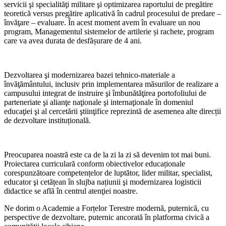
servicii şi specialităţi militare şi optimizarea raportului de pregătire
teoretică versus pregătire aplicativă în cadrul procesului de predare –
învăţare – evaluare. În acest moment avem în evaluare un nou
program, Managementul sistemelor de artilerie și rachete, program
care va avea durata de desfășurare de 4 ani.
Dezvoltarea şi modernizarea bazei tehnico-materiale a
învăţământului, inclusiv prin implementarea măsurilor de realizare a
campusului integrat de instruire şi îmbunătăţirea portofoliului de
parteneriate şi alianţe naţionale şi internaţionale în domeniul
educaţiei şi al cercetării ştiinţifice reprezintă de asemenea alte direcții
de dezvoltare instituțională.
Preocuparea noastră este ca de la zi la zi să devenim tot mai buni.
Proiectarea curriculară conform obiectivelor educaționale
corespunzătoare competențelor de luptător, lider militar, specialist,
educator şi cetățean în slujba națiunii şi modernizarea logisticii
didactice se află în centrul atenţiei noastre.
Ne dorim o Academie a Forțelor Terestre modernă, puternică, cu
perspective de dezvoltare, puternic ancorată în platforma civică a