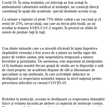
Covid-19. În urma testărilor, cei infectaţi au fost izolaţi în
ambulatoriul cabinetului medical al instituţiei, iar contacţii direcţi
carantinaţi în spaţii din academie, special destinate acestui scop.
Ca urmare a faptului că peste 75% dintre cadeţi s-au vaccinat şi că
restul de 25%, nevaccinaţi, sau care au trecut prin boală, au un
rezultat la testarea SARS-CoV-2 negativ, în prezent ne aflăm în
sistem de predare faţă în faţă.
Una dintre măsurile care s-a dovedit eficientă în lupta împotriva
răspândirii virusului a fost aceea de a păstra un mediu sigur din
punct de vedere sanitar, prin suspendarea temporară a tuturor
învoirilor şi permisiilor. De asemenea, este important să menţionăm
că în instituția noastră fiecare grupă de studiu are la dispoziție o sală
de clasă proprie, iar academia dispune de săli și laboratoare de
specialitate și opt amfiteatre, în care activitățile didactice se
desfăşoară cu respectarea normelor impuse la nivel naţional pentru
prevenirea infectării cu virusul COVID-19.
Referitor la instrucţie, aceasta se desfăşoară cu respectarea distanțării
fizice și evitarea lucrului pe ateliere cu material de instrucție comun.