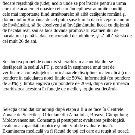
fiecare reşedinţă de judeţ, acolo unde se pot înscrie pentru a urma
cursurile academiei noastre cei care îndeplinesc anumite condiţii,
cele mai importante fiind următoarele: să aibă cetăţenie română şi
domiciliul în România de cel puţin şase luni la data începerii anului
de învăţământ, să fie absolvenţi ai învăţământului liceal cu diplomă
de bacalaureat, sau să facă dovada promovării examenului de
bacalaureat până la data concursului de admitere, şi să aibă vârsta de
cel mult 26 de ani.
Susținerea probei de concurs și ierarhizarea candidaților se
desfăşoară la sediul AFT şi constă în susţinerea unui test de
verificare a cunoştinţelor la următoarele discipline: matematică (cu
pondere în calcularea notei finale de 50%), informatică (cu pondere
de 30%) şi limba engleză (cu pondere de 20%), după care urmează
ierarhizarea acestora în funcţie de medie şi opţiunea fiecăruia.
Selecția candidaților admişi după etapa a II-a se face în Centrele
Zonale de Selecție și Orientare din Alba Iulia, Breaza, Câmpulung
Moldovenesc sau Constanţa şi presupune: evaluarea psihologică,
evaluarea capacității motrice şi interviul de evaluare finală.
Examinarea medicală va fi făcută de toţi cei care au reuşit să treacă