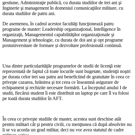
gestiune, Administraţie publică, cu durata studiilor de trei ani şi
Inginerie şi management în domeniul comunicaţiilor militare, cu
durata studiilor de patru ani.
De asemenea, în cadrul acestor facultăţi funcţionează patru
programe de master: Leadership organizaţional, Intelligence în
organizaţii, Managementul capabilităţilor organizaţionale şi
Management şi tehnologie, cu durata de doi ani şi opt programe
postuniversitare de formare și dezvoltare profesională continuă.
Una dintre particularităţile programelor de studii de licenţă este
reprezentată de faptul că toate locurile sunt bugetate, studenţii noştri
pe durata celor trei sau patru ani beneficiind de gratuitate în ceea ce
priveşte cazarea, hrănirea şi tot ceea ce înseamnă asigurare de
echipament şi rechizite necesare formării. La începutul anului I de
studii, fiecărui student îi este distribuit un laptop pe care îl va folosi
pe toată durata studiilor în AFT.
În ceea ce priveşte studiile de master, acestea sunt deschise atât
pentru militari cât şi pentru civili, cu menţiunea că după absolvire nu
li se va acorda un grad militar, deci nu vor avea statutul de cadre