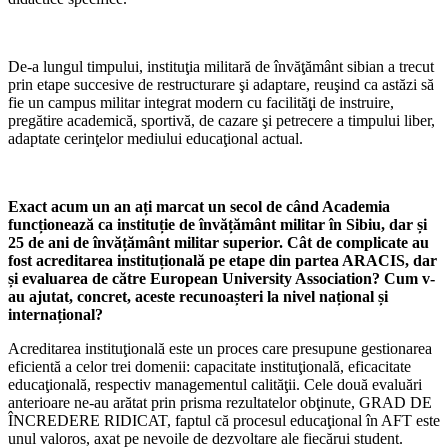
De-a lungul timpului, instituţia militară de învăţământ sibian a trecut
prin etape succesive de restructurare şi adaptare, reuşind ca astăzi să
fie un campus militar integrat modern cu facilităţi de instruire,
pregătire academică, sportivă, de cazare şi petrecere a timpului liber,
adaptate cerinţelor mediului educaţional actual.
Exact acum un an ați marcat un secol de când Academia
funcționează ca instituție de învățământ militar în Sibiu, dar și
25 de ani de învățământ militar superior. Cât de complicate au
fost acreditarea instituțională pe etape din partea ARACIS, dar
și evaluarea de către European University Association? Cum v-
au ajutat, concret, aceste recunoașteri la nivel național și
internațional?
Acreditarea instituţională este un proces care presupune gestionarea
eficientă a celor trei domenii: capacitate instituţională, eficacitate
educaţională, respectiv managementul calităţii. Cele două evaluări
anterioare ne-au arătat prin prisma rezultatelor obţinute, GRAD DE
ÎNCREDERE RIDICAT, faptul că procesul educaţional în AFT este
unul valoros, axat pe nevoile de dezvoltare ale fiecărui student.