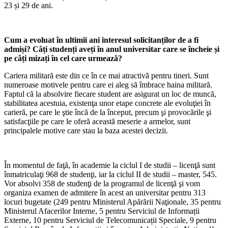
23 și 29 de ani.
Cum a evoluat în ultimii ani interesul solicitanților de a fi
admiși? Câți studenți aveți în anul universitar care se încheie și
pe câți mizați în cel care urmează?
Cariera militară este din ce în ce mai atractivă pentru tineri. Sunt
numeroase motivele pentru care ei aleg să îmbrace haina militară.
Faptul că la absolvire fiecare student are asigurat un loc de muncă,
stabilitatea acestuia, existenţa unor etape concrete ale evoluţiei în
carieră, pe care le ştie încă de la început, precum şi provocările şi
satisfacţiile pe care le oferă această meserie a armelor, sunt
principalele motive care stau la baza acestei decizii.
În momentul de faţă, în academie la ciclul I de studii – licenţă sunt
înmatriculaţi 968 de studenţi, iar la ciclul II de studii – master, 545.
Vor absolvi 358 de studenţi de la programul de licenţă şi vom
organiza examen de admitere în acest an universitar pentru 313
locuri bugetate (249 pentru Ministerul Apărării Naţionale, 35 pentru
Ministerul Afacerilor Interne, 5 pentru Serviciul de Informații
Externe, 10 pentru Serviciul de Telecomunicații Speciale, 9 pentru