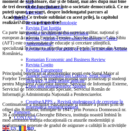
moment de sărbătoare, dar și de bilanț, mai ales după mai bine
Știri
de trei decenii de funcționare într-o societate democratică. Ce ne
Opinia specialistului
puteți spune, pe scurt, despre îndelungatul parcurs al
Interviuri
Academiei? Ce trebuie subliniat cu acest prilej, la capitolul
Reviste
realizări? Dar ca perspective?
Revista Etică și deontologie
Revista Fiat Iustitia
Ca parte integrantă a învățământului superior militar, național și
Revista facultății de Drept Oradea
european Academia Forțelor Terestre „Nicolae Bălcescu” din Sibiu
Revista „Annales Universitatis Apulensis – Series
(AFT) este o universitate de educație și cercetare științifică,
Jurisprudentia”
specializată în formarea ofițerilor pentru Forțele Terestre din Armata
Revista Analele Facultăţii de Limbi și Literaturi Străine
României.
Romanian Economic and Business Review
Revista Cogito
Revista Euromentor
Principalul beneficiar al absolvenţilor noştri este Statul Major al
Analele Universității din Craiova, Seria Științe
Forțelor Terestre, însă în instituţia noastră sunt şcolarizaţi şi studenţi
filologice, Limbi străine aplicate
pentru Ministerul Afacerilor Interne, Serviciul de Informații Externe,
Legal and administrative Studies
Serviciul de Telecomunicații Speciale, Serviciul Român de
Informații și Administrația Națională a Penitenciarelor.
CreativeAPPS – Revistă studențească de cercetare în
Continuatoare a tradiţiilor educaţionale şi militare a primei şcoli de
informatică multidisciplinară
ofiţeri din România, înfiinţate în 1847, prin Porunca Domnească nr.
Parteneri
36 a domnitorului Gheorghe Bibescu, instituţia noastră îmbină în
CONTACT
mod armonios tradiția educațională cu atuurile modernității și
performanței generate de gradul de asigurare a calității în activitățile
EN
RO
didactice specifice.