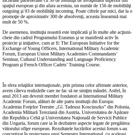
încheiate parteneriate cu 30 de instituţii de învăţământ superior din
spaţiul european şi din afara acestuia, un număr de 156 de mobilităţi
outgoing şi 93 de mobilităţi incoming. Poate cifrele par mici, dar la o
promoţie de aproximativ 300 de absolvenţi, aceasta înseamnă mai
mult de 50 %.
De asemenea, instituţia noastră este implicată şi în multe alte acţiuni-
cheie din cadrul Programului Erasmus şi se manifestă activ în
proiecte şi iniţiative, cum ar fi: The European Initiative for the
Exchange of Young Officers, International Military Academic
Forum, European Union Military Academies Commandants’
Seminar, Cultural Understanding and Language Proficiency
Program şi French Officer Cadets’ Training Course.
În sfera relaţiilor internaţionale, prin prisma celor afirmate anterior,
avem câteva realizările care ne fac să ne simţim mândri. Astfel, în
anul 2013 am devenit membri fondatori ai International Military
Academic Forum, alături de alte patru instituţii din Europa:
Academia Forţelor Terestre „Gl. Tadeusz Kosciuszko” din Polonia,
Academia Militară Tereziană din Austria, Universitatea de Apărare
din Republica Cehă şi Universitatea Naţională de Servicii Publice
din Ungaria, forum care ia în dezbatere aspecte legate de pregătirea
viitorului ofiţer european. Rezultatele lucrărilor acestui forum s-au
concretizat în proiectarea unui Semestru International, cu aceleaşi