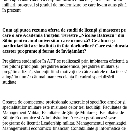
militari, progresul şi gradul de modernizare pe care le-am atins până
în prezent.
Cum ați putea rezuma oferta de studii de licență și masterat pe
care o are Academia Forțelor Terestre „Nicolae Bălcescu” din
Sibiu pentru anul universitar care urmează? Ce atuuri și
particularități are instituția în fața doritorilor? Care este durata
acestor programe și forma de învățământ?
Pregătirea studenţilor în AFT se realizează prin îmbinarea eficientă a
trei piloni principali: pregătirea academică, pregătirea militară și
pregătirea fizică, studenții fiind motivați de către cadrele didactice să
atingă în număr cât mai mare excelența în cadrul specializării
studiate.
Crearea de competențe profesionale generale și specifice armelor şi
specialităților militare este misiunea celor trei facultăți: Facultatea de
Management Militar, Facultatea de Științe Militare și Facultatea de
Științe Economice și Administrative. Acestea gestionează șase
programe de licență: Leadership militar, Managementul organizaţiei,
Managementul economico-financiar, Contabilitate şi informatică de