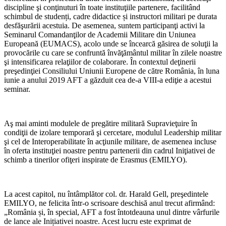
discipline şi conţinuturi în toate instituţiile partenere, facilitând
schimbul de studenți, cadre didactice și instructori militari pe durata
desfăşurării acestuia. De asemenea, suntem participanţi activi la
Seminarul Comandanţilor de Academii Militare din Uniunea
Europeană (EUMACS), acolo unde se încearcă găsirea de soluţii la
provocările cu care se confruntă învăţământul militar în zilele noastre
şi intensificarea relaţiilor de colaborare. În contextul deţinerii
preşedinţiei Consiliului Uniunii Europene de către România, în luna
iunie a anului 2019 AFT a găzduit cea de-a VIII-a ediţie a acestui
seminar.
Aş mai aminti modulele de pregătire militară Supravieţuire în
condiţii de izolare temporară şi cercetare, modulul Leadership militar
şi cel de Interoperabilitate în acţiunile militare, de asemenea incluse
în oferta instituţiei noastre pentru partenerii din cadrul Iniţiativei de
schimb a tinerilor ofiţeri inspirate de Erasmus (EMILYO).
La acest capitol, nu întâmplător col. dr. Harald Gell, preşedintele
EMILYO, ne felicita într-o scrisoare deschisă anul trecut afirmând:
„România și, în special, AFT a fost întotdeauna unul dintre vârfurile
de lance ale Inițiativei noastre. Acest lucru este exprimat de