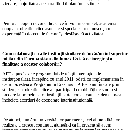
vigoare, majoritatea acestora fiind titulare în instituţie.
Pentru a acoperi nevoile didactice în volum complet, academia a
cooptat cadre didactice asociate şi specialişti recunoscuţi cu
experienţă în domeniile în care îşi desfăşoară activitatea.
Cum colaborați cu alte instituții similare de învățământ superior
militar din Europa și/sau din lume? Există o sinergie și o
finalitate a acestor colaborări?
AFT a pus bazele programului de relaţii internaţionale
instituţionalizat, începând cu anul 2011, odată cu implementarea în
cadrul acesteia a Programului Erasmus+. A fost anul în care primii
studenţi şi cadre didactice au participat la mobilităţi de studiu şi
predare la primele patru instituţii partenere cu care academia avea
încheiate acorduri de cooperare interinstituţională.
De atunci, numărul universităţilor partenere şi cel al mobilităţilor
realizate a crescut continuu, ajungând ca în prezent să avem