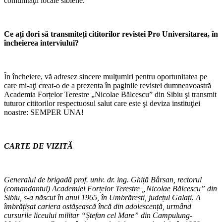
comunităţii locale sibiene.
Ce ați dori să transmiteți cititorilor revistei Pro Universitarea, în
încheierea interviului?
În încheiere, vă adresez sincere mulţumiri pentru oportunitatea pe
care mi-aţi creat-o de a prezenta în paginile revistei dumneavoastră
Academia Forțelor Terestre „Nicolae Bălcescu” din Sibiu şi transmit
tuturor cititorilor respectuosul salut care este şi deviza instituţiei
noastre: SEMPER UNA!
CARTE DE VIZITĂ
Generalul de brigadă prof. univ. dr. ing. Ghiță Bârsan, rectorul
(comandantul) Academiei Forțelor Terestre „Nicolae Bălcescu” din
Sibiu, s-a născut în anul 1965, în Umbrărești, județul Galați. A
îmbrățișat cariera ostășească încă din adolescență, urmând
cursurile liceului militar “Ștefan cel Mare” din Campulung-