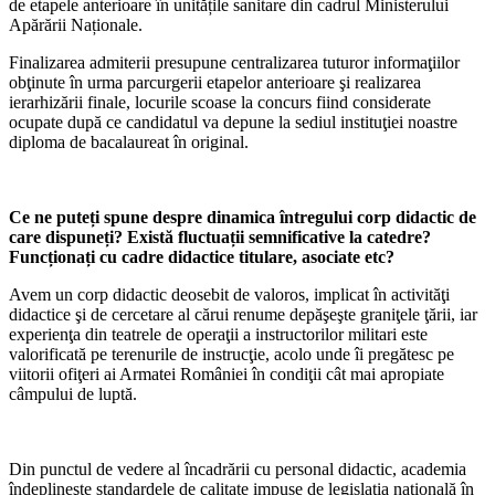
de etapele anterioare în unitățile sanitare din cadrul Ministerului
Apărării Naționale.
Finalizarea admiterii presupune centralizarea tuturor informaţiilor
obţinute în urma parcurgerii etapelor anterioare şi realizarea
ierarhizării finale, locurile scoase la concurs fiind considerate
ocupate după ce candidatul va depune la sediul instituţiei noastre
diploma de bacalaureat în original.
Ce ne puteți spune despre dinamica întregului corp didactic de
care dispuneți? Există fluctuații semnificative la catedre?
Funcționați cu cadre didactice titulare, asociate etc?
Avem un corp didactic deosebit de valoros, implicat în activităţi
didactice şi de cercetare al cărui renume depăşeşte graniţele ţării, iar
experienţa din teatrele de operaţii a instructorilor militari este
valorificată pe terenurile de instrucţie, acolo unde îi pregătesc pe
viitorii ofiţeri ai Armatei României în condiţii cât mai apropiate
câmpului de luptă.
Din punctul de vedere al încadrării cu personal didactic, academia
îndeplineşte standardele de calitate impuse de legislaţia naţională în