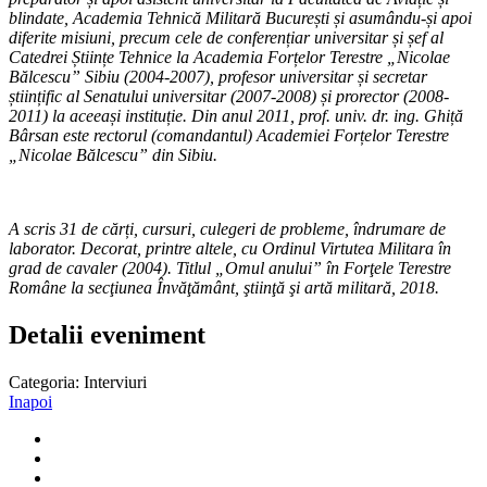
blindate, Academia Tehnică Militară București și asumându-și apoi
diferite misiuni, precum cele de conferențiar universitar și șef al
Catedrei Științe Tehnice la Academia Forțelor Terestre „Nicolae
Bălcescu” Sibiu (2004-2007), profesor universitar și secretar
științific al Senatului universitar (2007-2008) și prorector (2008-
2011) la aceeași instituție. Din anul 2011, prof. univ. dr. ing. Ghiță
Bârsan este rectorul (comandantul) Academiei Forțelor Terestre
„Nicolae Bălcescu” din Sibiu.
A scris 31 de cărți, cursuri, culegeri de probleme, îndrumare de
laborator. Decorat, printre altele, cu Ordinul Virtutea Militara în
grad de cavaler (2004). Titlul „Omul anului” în Forţele Terestre
Române la secţiunea Învăţământ, ştiinţă şi artă militară, 2018.
Detalii eveniment
Categoria:
Interviuri
Inapoi