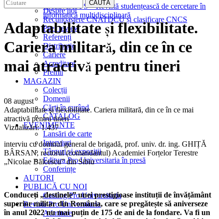
EDITURA
CAUTĂ
CreativeAPPS – Revistă studențească de cercetare în
Despre noi
informatică multidisciplinară
Recunoaștere CNATDCU și clasificare CNCS
Adaptabilitate şi flexibilitate.
Peer review
Referenți
Cariera militară, din ce în ce
Distribuție
Cariere
mai atractivă pentru tineri
Acreditare
Premii
MAGAZIN
Colecții
Domenii
08 august
Cărţi în curând
Adaptabilitate şi flexibilitate. Cariera militară, din ce în ce mai
CATALOG
atractivă pentru tineri
EVENIMENTE
Vizualizări:
1.437
Lansări de carte
Interviuri
interviu cu domnul general de brigadă, prof. univ. dr. ing. GHIȚĂ
Târguri și expoziții
BÂRSAN, rectorul (comandantul) Academiei Forțelor Terestre
Editura Pro Universitaria în presă
„Nicolae Bălcescu” din Sibiu
Conferințe
AUTORI
PUBLICĂ CU NOI
Conduceți „destinele” unei prestigioase instituții de învățământ
Catalog Pro Universitaria
superior militar din România, care se pregătește să aniverseze
Revista Pro Universitaria
în anul 2022 nu mai puțin de 175 de ani de la fondare. Va fi un
Admitere