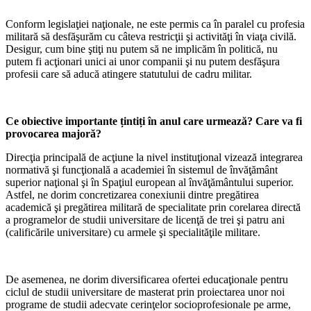
Conform legislaţiei naţionale, ne este permis ca în paralel cu profesia
militară să desfăşurăm cu câteva restricţii şi activităţi în viaţa civilă.
Desigur, cum bine ştiţi nu putem să ne implicăm în politică, nu
putem fi acţionari unici ai unor companii şi nu putem desfăşura
profesii care să aducă atingere statutului de cadru militar.
Ce obiective importante țintiți în anul care urmează? Care va fi
provocarea majoră?
Direcţia principală de acţiune la nivel instituţional vizează integrarea
normativă şi funcţională a academiei în sistemul de învăţământ
superior naţional şi în Spaţiul european al învăţământului superior.
Astfel, ne dorim concretizarea conexiunii dintre pregătirea
academică şi pregătirea militară de specialitate prin corelarea directă
a programelor de studii universitare de licenţă de trei şi patru ani
(calificările universitare) cu armele şi specialităţile militare.
De asemenea, ne dorim diversificarea ofertei educaţionale pentru
ciclul de studii universitare de masterat prin proiectarea unor noi
programe de studii adecvate cerinţelor socioprofesionale pe arme,