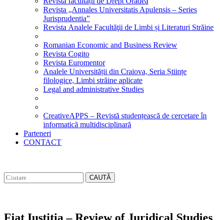
Revista facultății de Drept Oradea
Revista „Annales Universitatis Apulensis – Series
Jurisprudentia”
Revista Analele Facultăţii de Limbi și Literaturi Străine
Romanian Economic and Business Review
Revista Cogito
Revista Euromentor
Analele Universității din Craiova, Seria Științe
filologice, Limbi străine aplicate
Legal and administrative Studies
CreativeAPPS – Revistă studențească de cercetare în
informatică multidisciplinară
Parteneri
CONTACT
CAUTĂ
Fiat Iustitia – Review of Juridical Studies