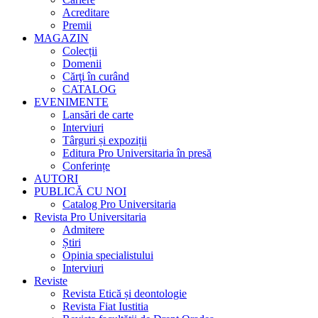
Acreditare
Premii
MAGAZIN
Colecții
Domenii
Cărţi în curând
CATALOG
EVENIMENTE
Lansări de carte
Interviuri
Târguri și expoziții
Editura Pro Universitaria în presă
Conferințe
AUTORI
PUBLICĂ CU NOI
Catalog Pro Universitaria
Revista Pro Universitaria
Admitere
Știri
Opinia specialistului
Interviuri
Reviste
Revista Etică și deontologie
Revista Fiat Iustitia