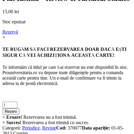
15,00
lei
Stoc epuizat
Rezervă
×
TE RUGĂM SĂ FACI REZERVAREA DOAR DACĂ EŞTI
SIGUR CĂ VEI ACHIZIŢIONA ACEASTĂ CARTE!
Te informăm că titlul pe care l-ai rezervat nu este disponibil în stoc.
Prouniversitaria.ro va depune toate diligenţele pentru a comanda
această carte pentru tine. Un e-mail de confirmare va fi trimis la
adresa ta de postă electronică.
Criminalistica
quantity
Rezerv
×
Eroare!
Rezervarea nu a fost trimisă.
×
Succes!
Rezervarea a fost trimisă cu succes.
Categorii:
Periodice
,
Reviste
Cod:
370077
Data apariție:
01-05-
2013
Cuprins