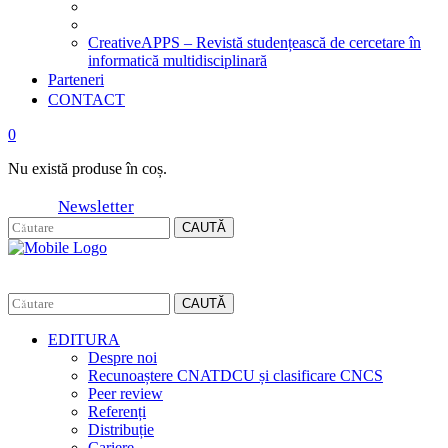
CreativeAPPS – Revistă studențească de cercetare în
informatică multidisciplinară
Parteneri
CONTACT
0
Nu există produse în coș.
Newsletter
CAUTĂ
CAUTĂ
EDITURA
Despre noi
Recunoaștere CNATDCU și clasificare CNCS
Peer review
Referenți
Distribuție
Cariere