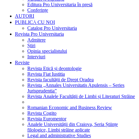
Editura Pro Universitaria în presă
Conferințe
AUTORI
PUBLICĂ CU NOI
Catalog Pro Universitaria
Revista Pro Universitaria
Admitere
Știri
Opinia specialistului
Interviuri
Reviste
Revista Etică și deontologie
Revista Fiat Iustitia
Revista facultății de Drept Oradea
Revista „Annales Universitatis Apulensis – Series
Jurisprudentia”
Revista Analele Facultăţii de Limbi și Literaturi Străine
Romanian Economic and Business Review
Revista Cogito
Revista Euromentor
Analele Universității din Craiova, Seria Științe
filologice, Limbi străine aplicate
Legal and administrative Studies