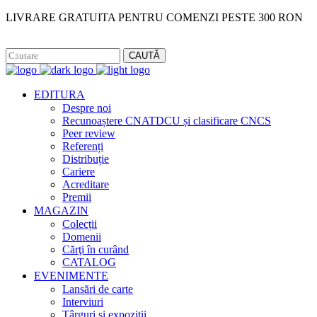
LIVRARE GRATUITA PENTRU COMENZI PESTE 300 RON
Facebook
Instagram
CAUTĂ
EDITURA
Despre noi
Recunoaștere CNATDCU și clasificare CNCS
Peer review
Referenți
Distribuție
Cariere
Acreditare
Premii
MAGAZIN
Colecții
Domenii
Cărţi în curând
CATALOG
EVENIMENTE
Lansări de carte
Interviuri
Târguri și expoziții