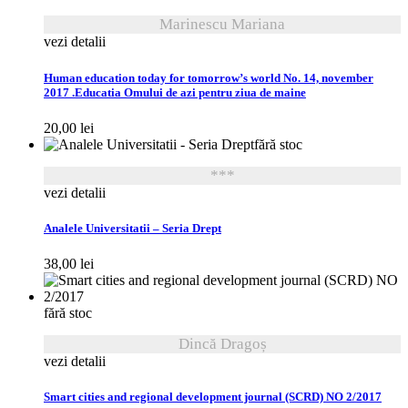
Marinescu Mariana
vezi detalii
Human education today for tomorrow’s world No. 14, november
2017 .Educatia Omului de azi pentru ziua de maine
20,00
lei
fără stoc
***
vezi detalii
Analele Universitatii – Seria Drept
38,00
lei
fără stoc
Dincă Dragoș
vezi detalii
Smart cities and regional development journal (SCRD) NO 2/2017