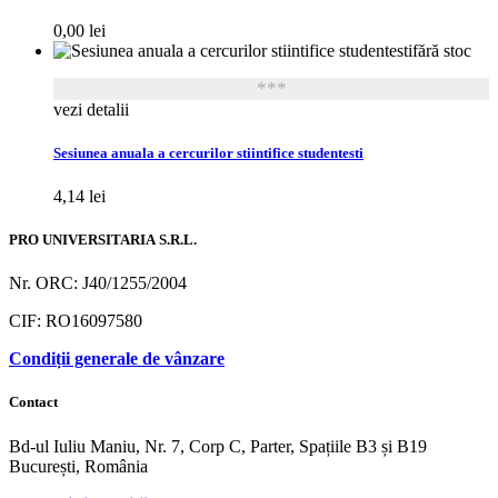
0,00
lei
fără stoc
***
vezi detalii
Sesiunea anuala a cercurilor stiintifice studentesti
4,14
lei
PRO UNIVERSITARIA S.R.L.
Nr. ORC: J40/1255/2004
CIF: RO16097580
Condiții generale de vânzare
Contact
Bd-ul Iuliu Maniu, Nr. 7, Corp C, Parter, Spațiile B3 și B19
București, România