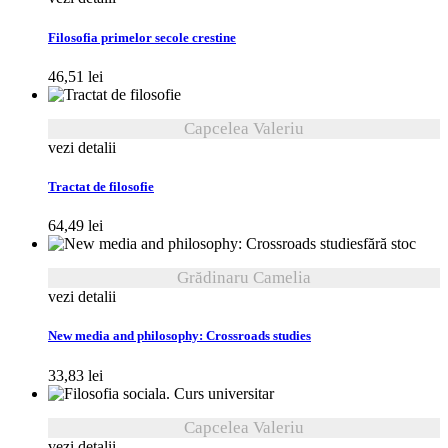
Filosofia primelor secole crestine
46,51
lei
Capcelea Valeriu
vezi detalii
Tractat de filosofie
64,49
lei
fără stoc
Grădinaru Camelia
vezi detalii
New media and philosophy: Crossroads studies
33,83
lei
Capcelea Valeriu
vezi detalii