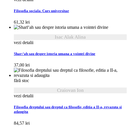
Filosofia sociala. Curs universitar
61,32
lei
Isac Alak Alina
vezi detalii
Sharī‘ah sau despre istoria umana a vointei divine
37,00
lei
fără stoc
Craiovan Ion
vezi detalii
Filosofia dreptului sau dreptul ca filosofie, editia a II-a, revazuta si
adaugita
84,57
lei