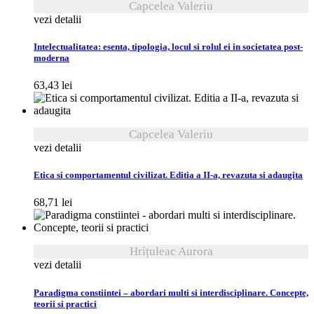
Capcelea Valeriu
vezi detalii
Intelectualitatea: esenta, tipologia, locul si rolul ei in societatea post-
moderna
63,43
lei
Capcelea Valeriu
vezi detalii
Etica si comportamentul civilizat. Editia a II-a, revazuta si adaugita
68,71
lei
Hrițuleac Aurora
vezi detalii
Paradigma constiintei – abordari multi si interdisciplinare. Concepte,
teorii si practici