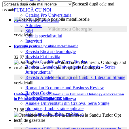
Sortează după cele mai
cele
AUTORI
recente
mai
PUBLICĂ CU NOI
recente
Catalog Pro Universitaria
Revista Pro Universitaria
Admitere
Vlăduțescu Gheorghe
Știri
vezi detalii
Opinia specialistului
Interviuri
Exercitii pentru o posibila metafilosofie
Reviste
Revista Etică și deontologie
Revista Fiat Iustitia
32,77
lei
Revista facultății de Drept Oradea
Revista „Annales Universitatis Apulensis – Series
Jurisprudentia”
Pohoață Gabriela
Revista Analele Facultăţii de Limbi și Literaturi Străine
vezi detalii
Romanian Economic and Business Review
Revista Cogito
Ontologie si creatie in filosofia lui Eminescu. Ontology and creation
Revista Euromentor
in Eminescu’s philosophy. Ed. bilingva
Analele Universității din Craiova, Seria Științe
filologice, Limbi străine aplicate
71,88
lei
Legal and administrative Studies