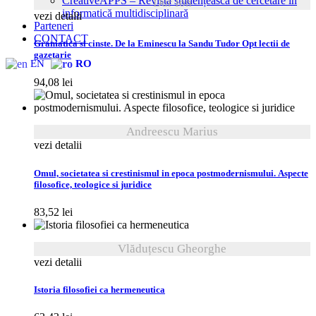
CreativeAPPS – Revistă studențească de cercetare în
Dur Ion
informatică multidisciplinară
vezi detalii
Parteneri
CONTACT
Gramatica si cinste. De la Eminescu la Sandu Tudor Opt lectii de
gazetarie
EN
RO
94,08
lei
Andreescu Marius
vezi detalii
Omul, societatea si crestinismul in epoca postmodernismului. Aspecte
filosofice, teologice si juridice
83,52
lei
Vlăduțescu Gheorghe
vezi detalii
Istoria filosofiei ca hermeneutica