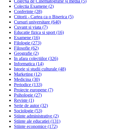
Colecția de Cinematografie și media
(5)
Colectia Examene
(2)
Conferinte
(28)
Ctitorii - Cartea ca o Biserica
(5)
Cursuri universitare
(640)
Cuvant si viata
(7)
Educatie fizica si sport
(16)
Examene
(16)
Filologie
(273)
Filosofie
(62)
Geografie
(2)
In afara colectiilor
(326)
Informatica
(14)
Istorie si studii culturale
(48)
Marketing
(12)
Medicina
(30)
Periodice
(133)
Proiecte europene
(7)
Psihologie
(27)
Reviste
(1)
Serie de autor
(32)
Sociologie
(53)
Stiinte administrative
(2)
Stiinte ale educatiei
(131)
Stiinte economice
(172)