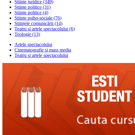
Stiinte juridice
(349)
Stiinte politice
(31)
Stiinte politice
(4)
Stiinte psiho-sociale
(76)
Stiințele comunicării
(14)
Teatru si artele spectacolului
(6)
Teologie
(13)
Artele spectacolului
Cinematografie si mass media
Teatru si artele spectacolului