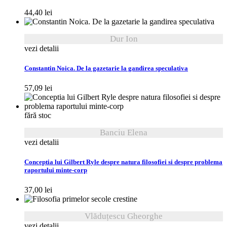
44,40
lei
Dur Ion
vezi detalii
Constantin Noica. De la gazetarie la gandirea speculativa
57,09
lei
fără stoc
Banciu Elena
vezi detalii
Conceptia lui Gilbert Ryle despre natura filosofiei si despre problema
raportului minte-corp
37,00
lei
Vlăduțescu Gheorghe
vezi detalii