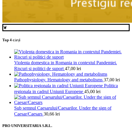
❦
Top 4 cărți
Violenta domestica in Romania in contextul Pandemiei.
Riscuri si politici de suport
47,00
lei
Pathophysiology. Hematology and metabolisms
37,00
lei
Politica
regionala in cadrul Uniunii Europene
45,00
lei
Sub semnul Caesarului/Caesarilor. Under the sign of
Caesar/Caesars
30,66
lei
PRO UNIVERSITARIA S.R.L.