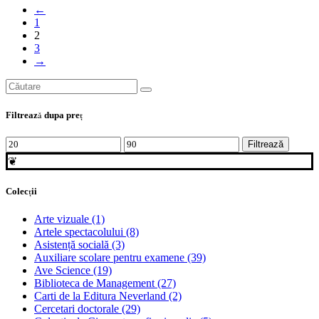
←
1
2
3
→
Search
for:
Filtrează dupa preţ
Preț
Preț
Filtrează
minim
maxim
❦
Colecții
Arte vizuale
(1)
Artele spectacolului
(8)
Asistență socială
(3)
Auxiliare scolare pentru examene
(39)
Ave Science
(19)
Biblioteca de Management
(27)
Carti de la Editura Neverland
(2)
Cercetari doctorale
(29)