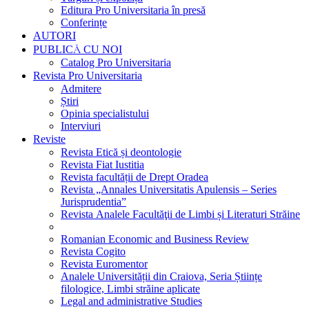
Editura Pro Universitaria în presă
Conferințe
AUTORI
PUBLICĂ CU NOI
Catalog Pro Universitaria
Revista Pro Universitaria
Admitere
Știri
Opinia specialistului
Interviuri
Reviste
Revista Etică și deontologie
Revista Fiat Iustitia
Revista facultății de Drept Oradea
Revista „Annales Universitatis Apulensis – Series
Jurisprudentia”
Revista Analele Facultăţii de Limbi și Literaturi Străine
Romanian Economic and Business Review
Revista Cogito
Revista Euromentor
Analele Universității din Craiova, Seria Științe
filologice, Limbi străine aplicate
Legal and administrative Studies