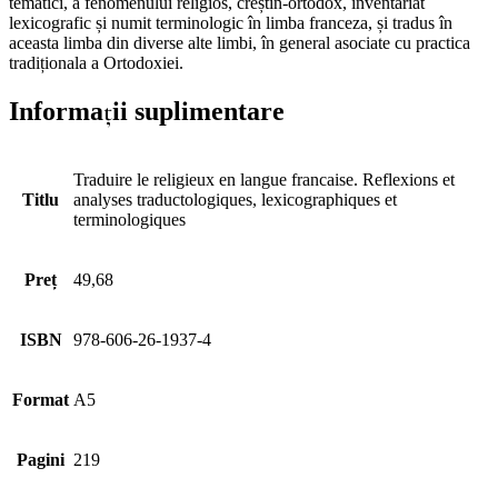
tematici, a fenomenului religios, creștin-ortodox, inventariat
lexicografic și numit terminologic în limba franceza, și tradus în
aceasta limba din diverse alte limbi, în general asociate cu practica
tradiționala a Ortodoxiei.
Informații suplimentare
Traduire le religieux en langue francaise. Reflexions et
Titlu
analyses traductologiques, lexicographiques et
terminologiques
Preț
49,68
ISBN
978-606-26-1937-4
Format
A5
Pagini
219