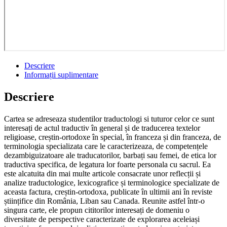
Descriere
Informații suplimentare
Descriere
Cartea se adreseaza studentilor traductologi si tuturor celor ce sunt
interesați de actul traductiv în general și de traducerea textelor
religioase, creștin-ortodoxe în special, în franceza și din franceza, de
terminologia specializata care le caracterizeaza, de competențele
dezambiguizatoare ale traducatorilor, barbați sau femei, de etica lor
traductiva specifica, de legatura lor foarte personala cu sacrul. Ea
este alcatuita din mai multe articole consacrate unor reflecții și
analize traductologice, lexicografice și terminologice specializate de
aceasta factura, creștin-ortodoxa, publicate în ultimii ani în reviste
științifice din România, Liban sau Canada. Reunite astfel într-o
singura carte, ele propun cititorilor interesați de domeniu o
diversitate de perspective caracterizate de explorarea aceleiași