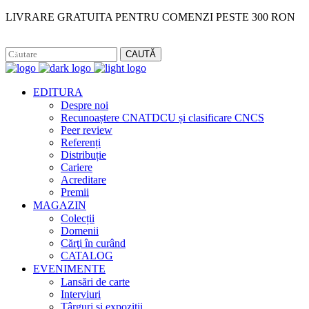
LIVRARE GRATUITA PENTRU COMENZI PESTE 300 RON
Facebook
Instagram
CAUTĂ
EDITURA
Despre noi
Recunoaștere CNATDCU și clasificare CNCS
Peer review
Referenți
Distribuție
Cariere
Acreditare
Premii
MAGAZIN
Colecții
Domenii
Cărţi în curând
CATALOG
EVENIMENTE
Lansări de carte
Interviuri
Târguri și expoziții