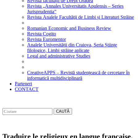
Revista facultății de Drept Oradea
Revista „Annales Universitatis Apulensis – Series
Jurisprudentia”
Revista Analele Facultăţii de Limbi și Literaturi Străine
Romanian Economic and Business Review
Revista Cogito
Revista Euromentor
Analele Universității din Craiova, Seria Științe
filologice, Limbi străine aplicate
Legal and administrative Studies
CreativeAPPS – Revistă studențească de cercetare în
informatică multidisciplinară
Parteneri
CONTACT
CAUTĂ
Traduire le religieux en langue francaise.