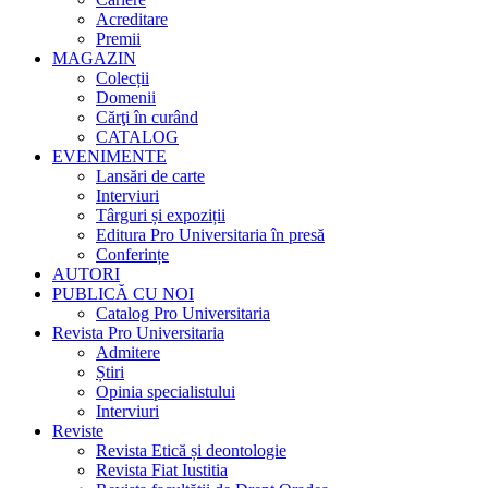
Acreditare
Premii
MAGAZIN
Colecții
Domenii
Cărţi în curând
CATALOG
EVENIMENTE
Lansări de carte
Interviuri
Târguri și expoziții
Editura Pro Universitaria în presă
Conferințe
AUTORI
PUBLICĂ CU NOI
Catalog Pro Universitaria
Revista Pro Universitaria
Admitere
Știri
Opinia specialistului
Interviuri
Reviste
Revista Etică și deontologie
Revista Fiat Iustitia