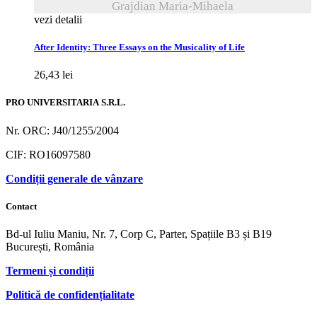
Grajdian Maria-Mihaela
vezi detalii
After Identity: Three Essays on the Musicality of Life
26,43
lei
PRO UNIVERSITARIA S.R.L.
Nr. ORC: J40/1255/2004
CIF: RO16097580
Condiții generale de vânzare
Contact
Bd-ul Iuliu Maniu, Nr. 7, Corp C, Parter, Spațiile B3 și B19
București, România
Termeni și condiții
Politică de confidențialitate