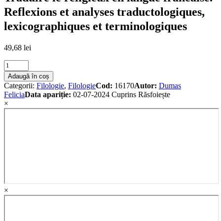
Reflexions et analyses traductologiques,
lexicographiques et terminologiques
49,68
lei
Traduire
le
Adaugă în coș
religieux
Categorii:
Filologie
,
Filologie
Cod:
16170
Autor:
Dumas
en
Felicia
Data apariție:
02-07-2024
Cuprins
Răsfoiește
langue
×
francaise.
Reflexions
et
analyses
traductologiques,
lexicographiques
et
terminologiques
quantity
×