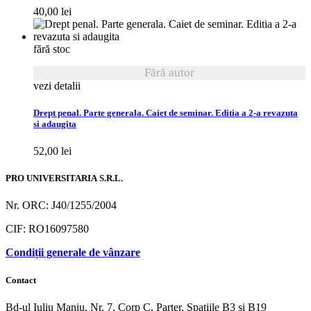
40,00
lei
fără stoc
Fără autor
vezi detalii
Drept penal. Parte generala. Caiet de seminar. Editia a 2-a revazuta
si adaugita
52,00
lei
PRO UNIVERSITARIA S.R.L.
Nr. ORC: J40/1255/2004
CIF: RO16097580
Condiții generale de vânzare
Contact
Bd-ul Iuliu Maniu, Nr. 7, Corp C, Parter, Spațiile B3 și B19