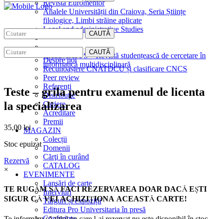
Revista Euromentor
Analele Universității din Craiova, Seria Științe
filologice, Limbi străine aplicate
Legal and administrative Studies
CAUTĂ
EDITURA
CAUTĂ
CreativeAPPS – Revistă studențească de cercetare în
Despre noi
informatică multidisciplinară
Recunoaștere CNATDCU și clasificare CNCS
Peer review
Referenți
Teste – grila pentru examenul de licenta
Distribuție
la specializarea
Cariere
Acreditare
Premii
35,00
lei
MAGAZIN
Colecții
Stoc epuizat
Domenii
Cărţi în curând
Rezervă
CATALOG
×
EVENIMENTE
Lansări de carte
TE RUGĂM SĂ FACI REZERVAREA DOAR DACĂ EŞTI
Interviuri
SIGUR CĂ VEI ACHIZIŢIONA ACEASTĂ CARTE!
Târguri și expoziții
Editura Pro Universitaria în presă
Conferințe
Te informăm că titlul pe care l-ai rezervat nu este disponibil în stoc.