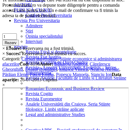
AUTORI
Prouniversitaria.ro va depune toate diligenţele pentru a comanda
PUBLICĂ CU NOI
această carte pentru tine. Un e-mail de confirmare va fi trimis la
Catalog Pro Universitaria
adresa ta de postă electronică.
Revista Pro Universitaria
Admitere
Știri
Criminalistica
Opinia specialistului
quantity
Interviuri
Rezerv
Reviste
×
Eroare!
Rezervarea nu a fost trimisă.
Revista Etică și deontologie
×
Succes!
Rezervarea a fost trimisă cu succes.
Revista Fiat Iustitia
Categorii:
Cursuri universitare
,
Stiinte economice si administrarea
Revista facultății de Drept Oradea
afacerilor
Cod:
8198
Autor:
Băltărețu Andreea
,
Căprărescu
Revista „Annales Universitatis Apulensis – Series
Gheorghiță
,
Draguț Bogdănel
,
Ionașcu Viorica
,
Neacșu Nicolae
,
Jurisprudentia”
Părăian Elena
,
Pascu Emilia
,
Popescu Manoela
,
Stanciu Ion
Data
Revista Analele Facultăţii de Limbi și Literaturi Străine
apariție:
26-07-2013
Cuprins
×
Romanian Economic and Business Review
Revista Cogito
Revista Euromentor
Analele Universității din Craiova, Seria Științe
filologice, Limbi străine aplicate
Legal and administrative Studies