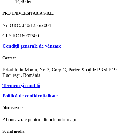
44,40
lei
PRO UNIVERSITARIA S.R.L.
Nr. ORC: J40/1255/2004
CIF: RO16097580
Condiții generale de vânzare
Contact
Bd-ul Iuliu Maniu, Nr. 7, Corp C, Parter, Spațiile B3 și B19
București, România
Termeni și condiții
Politică de confidențialitate
Abonează-te
Abonează-te pentru ultimele informații
Social media