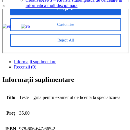
CreativeAPPS – Revistă studențească de cercetare în
informatică multidisciplinară
×
Parteneri
CONTACT
EN
RO
Informații suplimentare
Recenzii (0)
Informații suplimentare
Titlu
Teste – grila pentru examenul de licenta la specializarea
Preț
35,00
ISBN
978-606-647-665-2