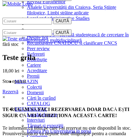
Revista Euromentor
Analele Universității din Craiova, Seria Științe
filologice, Limbi străine aplicate
Legal and administrative Studies
CAUTĂ
EDITURA
CAUTĂ
CreativeAPPS – Revistă studențească de cercetare în
Despre noi
informatică multidisciplinară
Recunoaștere CNATDCU și clasificare CNCS
fără stoc
Peer review
Referenți
Teste grila
Distribuție
Cariere
Acreditare
18,00
lei
Premii
Stoc epuizat
MAGAZIN
Colecții
Rezervă
Domenii
×
Cărţi în curând
CATALOG
EVENIMENTE
TE RUGĂM SĂ FACI REZERVAREA DOAR DACĂ EŞTI
Lansări de carte
SIGUR CĂ VEI ACHIZIŢIONA ACEASTĂ CARTE!
Interviuri
Târguri și expoziții
Te informăm că titlul pe care l-ai rezervat nu este disponibil în stoc.
Editura Pro Universitaria în presă
Prouniversitaria.ro va depune toate diligenţele pentru a comanda
Conferințe