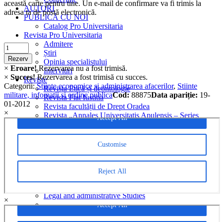
această carte pentru tine. Un e-mail de confirmare va fi trimis la
AUTORI
adresa ta de postă electronică.
PUBLICĂ CU NOI
Catalog Pro Universitaria
Revista Pro Universitaria
Admitere
Criminalistica
Știri
quantity
Rezerv
Opinia specialistului
×
Eroare!
Rezervarea nu a fost trimisă.
Interviuri
×
Succes!
Rezervarea a fost trimisă cu succes.
Reviste
Categorii:
Stiinte economice si administrarea afacerilor
,
Stiinte
Revista Etică și deontologie
militare, infomatii si ordine publica
Cod:
88875
Data apariție:
19-
Revista Fiat Iustitia
01-2012
Revista facultății de Drept Oradea
×
Revista „Annales Universitatis Apulensis – Series
Jurisprudentia”
Revista Analele Facultăţii de Limbi și Literaturi Străine
Romanian Economic and Business Review
Revista Cogito
Revista Euromentor
Analele Universității din Craiova, Seria Științe
filologice, Limbi străine aplicate
Legal and administrative Studies
×