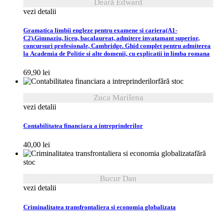
Deară Edward
vezi detalii
Gramatica limbii engleze pentru examene si cariera(A1-
C2).Gimnaziu, liceu, bacalaureat, admitere invatamant superior,
concursuri profesionale, Cambridge. Ghid complet pentru admiterea
la Academia de Politie si alte domenii, cu explicatii in limba romana
69,90
lei
fără stoc
Zuca Marilena
vezi detalii
Contabilitatea financiara a intreprinderilor
40,00
lei
fără
stoc
Bucur Dan
vezi detalii
Criminalitatea transfrontaliera si economia globalizata