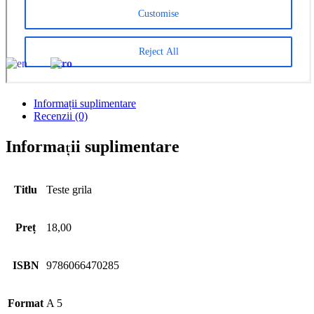
CreativeAPPS – Revistă studențească de cercetare în
informatică multidisciplinară
Parteneri
CONTACT
EN
RO
Informații suplimentare
Recenzii (0)
Informații suplimentare
Titlu
Teste grila
Preț
18,00
ISBN
9786066470285
Format
A 5