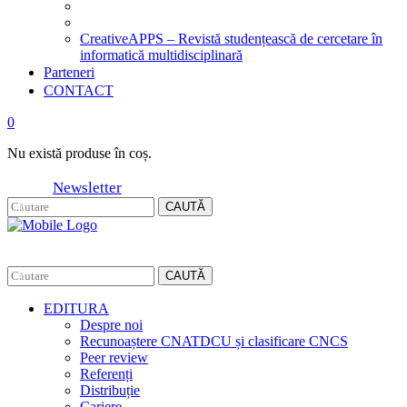
CreativeAPPS – Revistă studențească de cercetare în
informatică multidisciplinară
Parteneri
CONTACT
0
Nu există produse în coș.
Newsletter
CAUTĂ
CAUTĂ
EDITURA
Despre noi
Recunoaștere CNATDCU și clasificare CNCS
Peer review
Referenți
Distribuție
Cariere