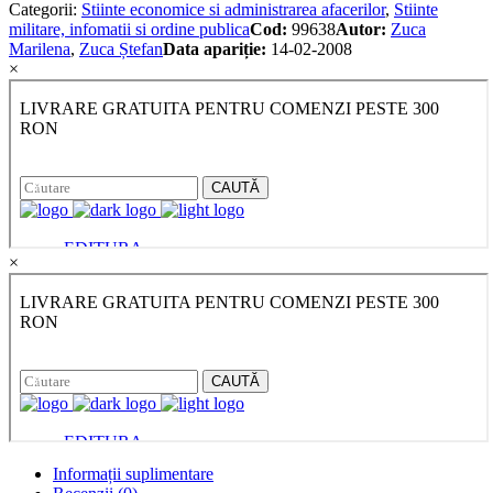
Categorii:
Stiinte economice si administrarea afacerilor
,
Stiinte
militare, infomatii si ordine publica
Cod:
99638
Autor:
Zuca
Marilena
,
Zuca Ștefan
Data apariție:
14-02-2008
×
×
Informații suplimentare