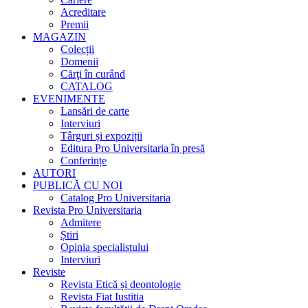
Acreditare
Premii
MAGAZIN
Colecții
Domenii
Cărţi în curând
CATALOG
EVENIMENTE
Lansări de carte
Interviuri
Târguri și expoziții
Editura Pro Universitaria în presă
Conferințe
AUTORI
PUBLICĂ CU NOI
Catalog Pro Universitaria
Revista Pro Universitaria
Admitere
Știri
Opinia specialistului
Interviuri
Reviste
Revista Etică și deontologie
Revista Fiat Iustitia