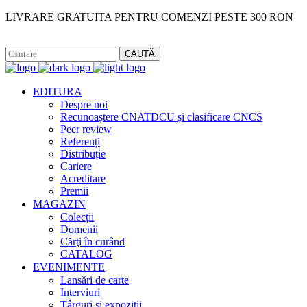
LIVRARE GRATUITA PENTRU COMENZI PESTE 300 RON
Facebook
Instagram
CAUTĂ
EDITURA
Despre noi
Recunoaștere CNATDCU și clasificare CNCS
Peer review
Referenți
Distribuție
Cariere
Acreditare
Premii
MAGAZIN
Colecții
Domenii
Cărţi în curând
CATALOG
EVENIMENTE
Lansări de carte
Interviuri
Târguri și expoziții