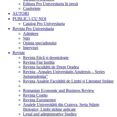
Editura Pro Universitaria în presă
Conferințe
AUTORI
PUBLICĂ CU NOI
Catalog Pro Universitaria
Revista Pro Universitaria
Admitere
Știri
Opinia specialistului
Interviuri
Reviste
Revista Etică și deontologie
Revista Fiat Iustitia
Revista facultății de Drept Oradea
Revista „Annales Universitatis Apulensis – Series
Jurisprudentia”
Revista Analele Facultăţii de Limbi și Literaturi Străine
Romanian Economic and Business Review
Revista Cogito
Revista Euromentor
Analele Universității din Craiova, Seria Științe
filologice, Limbi străine aplicate
Legal and administrative Studies