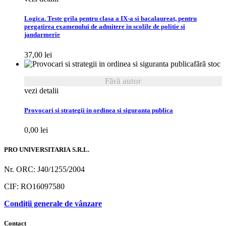
Logica. Teste grila pentru clasa a IX-a si bacalaureat, pentru
pregatirea examenului de admitere in scolile de politie si
jandarmerie
37,00
lei
fără stoc
Fără autor
vezi detalii
Provocari si strategii in ordinea si siguranta publica
0,00
lei
PRO UNIVERSITARIA S.R.L.
Nr. ORC: J40/1255/2004
CIF: RO16097580
Condiții generale de vânzare
Contact