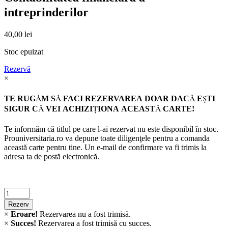
intreprinderilor
40,00
lei
Stoc epuizat
Rezervă
×
TE RUGĂM SĂ FACI REZERVAREA DOAR DACĂ EŞTI
SIGUR CĂ VEI ACHIZIŢIONA ACEASTĂ CARTE!
Te informăm că titlul pe care l-ai rezervat nu este disponibil în stoc.
Prouniversitaria.ro va depune toate diligenţele pentru a comanda
această carte pentru tine. Un e-mail de confirmare va fi trimis la
adresa ta de postă electronică.
Criminalistica
quantity
Rezerv
×
Eroare!
Rezervarea nu a fost trimisă.
×
Succes!
Rezervarea a fost trimisă cu succes.