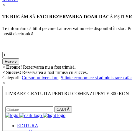
×
TE RUGĂM SĂ FACI REZERVAREA DOAR DACĂ EŞTI SI
Te informăm că titlul pe care l-ai rezervat nu este disponibil în stoc. 
postă electronică.
Criminalistica
quantity
Rezerv
×
Eroare!
Rezervarea nu a fost trimisă.
×
Succes!
Rezervarea a fost trimisă cu succes.
Categorii:
Cursuri universitare
,
Stiinte economice si administrarea afac
×