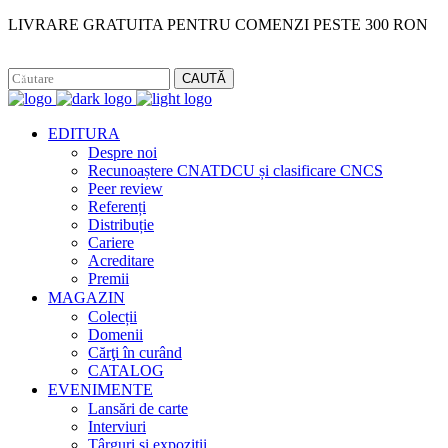
LIVRARE GRATUITA PENTRU COMENZI PESTE 300 RON
Facebook
Instagram
CAUTĂ
EDITURA
Despre noi
Recunoaștere CNATDCU și clasificare CNCS
Peer review
Referenți
Distribuție
Cariere
Acreditare
Premii
MAGAZIN
Colecții
Domenii
Cărţi în curând
CATALOG
EVENIMENTE
Lansări de carte
Interviuri
Târguri și expoziții