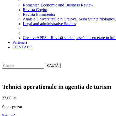
Romanian Economic and Business Review
Revista Cogito
Revista Euromentor
Analele Universității din Craiova, Seria Științe filologice,
Legal and administrative Studies
CreativeAPPS – Revistă studențească de cercetare în info
Parteneri
CONTACT
CAUTĂ
Tehnici operationale in agentia de turism
27,00
lei
Stoc epuizat
Rezervă