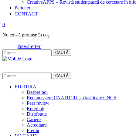
CreativeAPPS – Revistă studențească de cercetare în info
Parteneri
CONTACT
0
Nu există produse în coș.
Newsletter
CAUTĂ
CAUTĂ
EDITURA
Despre noi
Recunoaștere CNATDCU și clasificare CNCS
Peer review
Referenți
Distribuție
Cariere
Acreditare
Premii
MAGAZIN