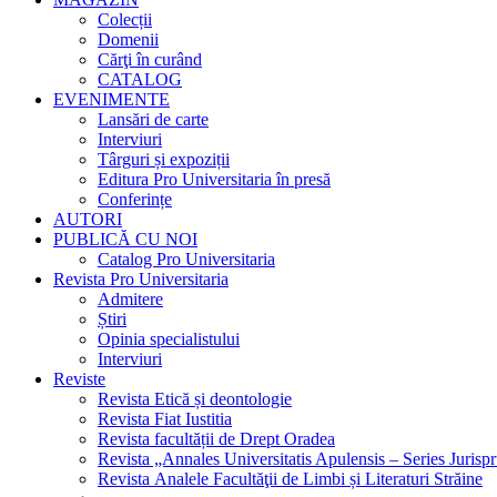
Colecții
Domenii
Cărţi în curând
CATALOG
EVENIMENTE
Lansări de carte
Interviuri
Târguri și expoziții
Editura Pro Universitaria în presă
Conferințe
AUTORI
PUBLICĂ CU NOI
Catalog Pro Universitaria
Revista Pro Universitaria
Admitere
Știri
Opinia specialistului
Interviuri
Reviste
Revista Etică și deontologie
Revista Fiat Iustitia
Revista facultății de Drept Oradea
Revista „Annales Universitatis Apulensis – Series Jurisp
Revista Analele Facultăţii de Limbi și Literaturi Străine