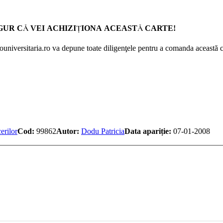
GUR CĂ VEI ACHIZIŢIONA ACEASTĂ CARTE!
Prouniversitaria.ro va depune toate diligenţele pentru a comanda această c
erilor
Cod:
99862
Autor:
Dodu Patricia
Data apariție:
07-01-2008