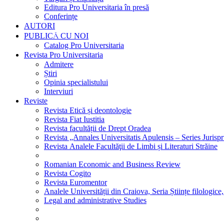
Editura Pro Universitaria în presă
Conferințe
AUTORI
PUBLICĂ CU NOI
Catalog Pro Universitaria
Revista Pro Universitaria
Admitere
Știri
Opinia specialistului
Interviuri
Reviste
Revista Etică și deontologie
Revista Fiat Iustitia
Revista facultății de Drept Oradea
Revista „Annales Universitatis Apulensis – Series Jurisp
Revista Analele Facultăţii de Limbi și Literaturi Străine
Romanian Economic and Business Review
Revista Cogito
Revista Euromentor
Analele Universității din Craiova, Seria Științe filologice,
Legal and administrative Studies