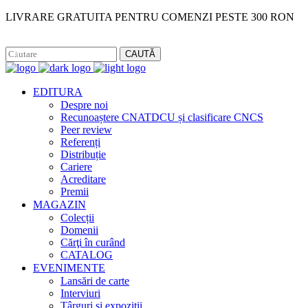
LIVRARE GRATUITA PENTRU COMENZI PESTE 300 RON
Facebook
Instagram
CAUTĂ
EDITURA
Despre noi
Recunoaștere CNATDCU și clasificare CNCS
Peer review
Referenți
Distribuție
Cariere
Acreditare
Premii
MAGAZIN
Colecții
Domenii
Cărţi în curând
CATALOG
EVENIMENTE
Lansări de carte
Interviuri
Târguri și expoziții