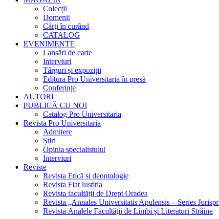
Colecții
Domenii
Cărţi în curând
CATALOG
EVENIMENTE
Lansări de carte
Interviuri
Târguri și expoziții
Editura Pro Universitaria în presă
Conferințe
AUTORI
PUBLICĂ CU NOI
Catalog Pro Universitaria
Revista Pro Universitaria
Admitere
Știri
Opinia specialistului
Interviuri
Reviste
Revista Etică și deontologie
Revista Fiat Iustitia
Revista facultății de Drept Oradea
Revista „Annales Universitatis Apulensis – Series Jurisp
Revista Analele Facultăţii de Limbi și Literaturi Străine