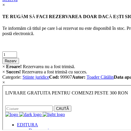
×
TE RUGĂM SĂ FACI REZERVAREA DOAR DACĂ EŞTI SI
Te informăm că titlul pe care l-ai rezervat nu este disponibil în stoc. 
postă electronică.
Criminalistica
quantity
Rezerv
×
Eroare!
Rezervarea nu a fost trimisă.
×
Succes!
Rezervarea a fost trimisă cu succes.
Categorie:
Stiinte juridice
Cod:
99907
Autor:
Toader Cătălin
Data apa
×