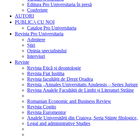
Editura Pro Universitaria în presă
Conferințe
AUTORI
PUBLICĂ CU NOI
Catalog Pro Universitaria
Revista Pro Universitaria
Admitere
Știri
Opinia specialistului
Interviuri
Reviste
Revista Etică și deontologie
Revista Fiat Iustitia
Revista facultății de Drept Oradea
Revista „Annales Universitatis Apulensis – Series Jurisp
Revista Analele Facultăţii de Limbi și Literaturi Străine
Romanian Economic and Business Review
Revista Cogito
Revista Euromentor
Analele Universității din Craiova, Seria Științe filologice,
Legal and administrative Studies