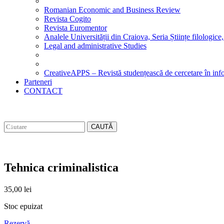
Romanian Economic and Business Review
Revista Cogito
Revista Euromentor
Analele Universității din Craiova, Seria Științe filologice,
Legal and administrative Studies
CreativeAPPS – Revistă studențească de cercetare în info
Parteneri
CONTACT
CAUTĂ
Tehnica criminalistica
35,00
lei
Stoc epuizat
Rezervă