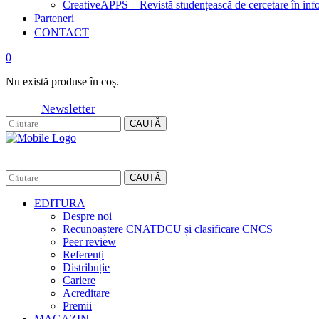
CreativeAPPS – Revistă studențească de cercetare în info
Parteneri
CONTACT
0
Nu există produse în coș.
Newsletter
CAUTĂ
CAUTĂ
EDITURA
Despre noi
Recunoaștere CNATDCU și clasificare CNCS
Peer review
Referenți
Distribuție
Cariere
Acreditare
Premii
MAGAZIN