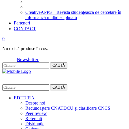
CreativeAPPS – Revistă studențească de cercetare în
informatică multidisciplinară
Parteneri
CONTACT
0
Nu există produse în coș.
Newsletter
CAUTĂ
CAUTĂ
EDITURA
Despre noi
Recunoaștere CNATDCU și clasificare CNCS
Peer review
Referenți
Distribuție
Cariere