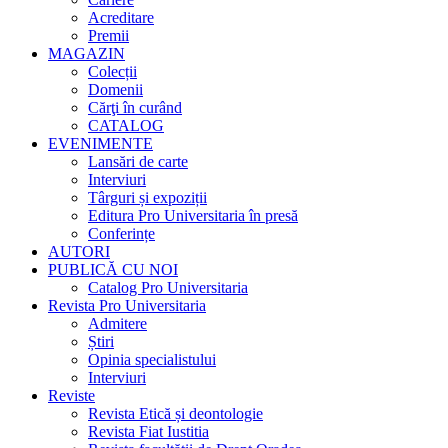
Acreditare
Premii
MAGAZIN
Colecții
Domenii
Cărţi în curând
CATALOG
EVENIMENTE
Lansări de carte
Interviuri
Târguri și expoziții
Editura Pro Universitaria în presă
Conferințe
AUTORI
PUBLICĂ CU NOI
Catalog Pro Universitaria
Revista Pro Universitaria
Admitere
Știri
Opinia specialistului
Interviuri
Reviste
Revista Etică și deontologie
Revista Fiat Iustitia