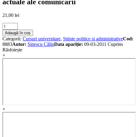
actuale ale comunicarii
21,00
lei
Societate
mass-
Adaugă în coș
media
Categorii:
Cursuri universitare
,
Stiinte politice si administrative
Cod:
politica,
8883
Autor:
Sinescu Călin
Data apariție:
09-03-2011
Cuprins
Repere
Răsfoiește
actuale
×
ale
comunicarii
quantity
×