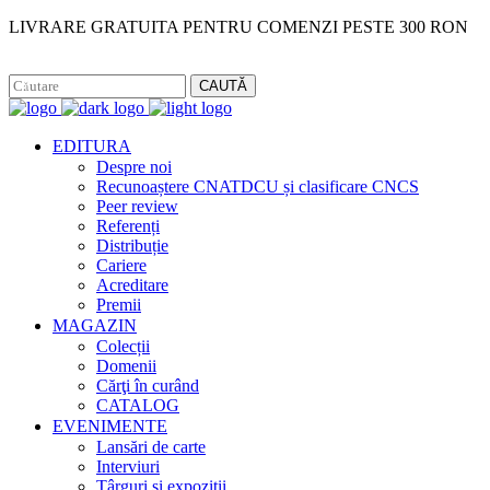
LIVRARE GRATUITA PENTRU COMENZI PESTE 300 RON
Facebook
Instagram
CAUTĂ
EDITURA
Despre noi
Recunoaștere CNATDCU și clasificare CNCS
Peer review
Referenți
Distribuție
Cariere
Acreditare
Premii
MAGAZIN
Colecții
Domenii
Cărţi în curând
CATALOG
EVENIMENTE
Lansări de carte
Interviuri
Târguri și expoziții