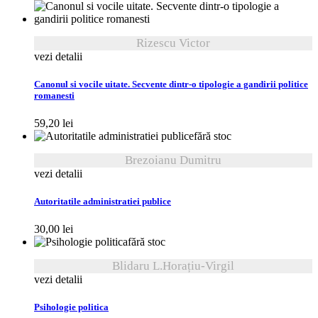
Rizescu Victor
vezi detalii
Canonul si vocile uitate. Secvente dintr-o tipologie a gandirii politice
romanesti
59,20
lei
fără stoc
Brezoianu Dumitru
vezi detalii
Autoritatile administratiei publice
30,00
lei
fără stoc
Blidaru L.Horațiu-Virgil
vezi detalii
Psihologie politica