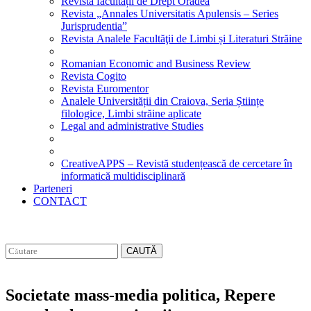
Revista facultății de Drept Oradea
Revista „Annales Universitatis Apulensis – Series
Jurisprudentia”
Revista Analele Facultăţii de Limbi și Literaturi Străine
Romanian Economic and Business Review
Revista Cogito
Revista Euromentor
Analele Universității din Craiova, Seria Științe
filologice, Limbi străine aplicate
Legal and administrative Studies
CreativeAPPS – Revistă studențească de cercetare în
informatică multidisciplinară
Parteneri
CONTACT
CAUTĂ
Societate mass-media politica, Repere