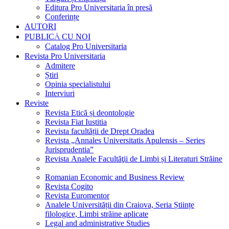
Editura Pro Universitaria în presă
Conferințe
AUTORI
PUBLICĂ CU NOI
Catalog Pro Universitaria
Revista Pro Universitaria
Admitere
Știri
Opinia specialistului
Interviuri
Reviste
Revista Etică și deontologie
Revista Fiat Iustitia
Revista facultății de Drept Oradea
Revista „Annales Universitatis Apulensis – Series
Jurisprudentia”
Revista Analele Facultăţii de Limbi și Literaturi Străine
Romanian Economic and Business Review
Revista Cogito
Revista Euromentor
Analele Universității din Craiova, Seria Științe
filologice, Limbi străine aplicate
Legal and administrative Studies