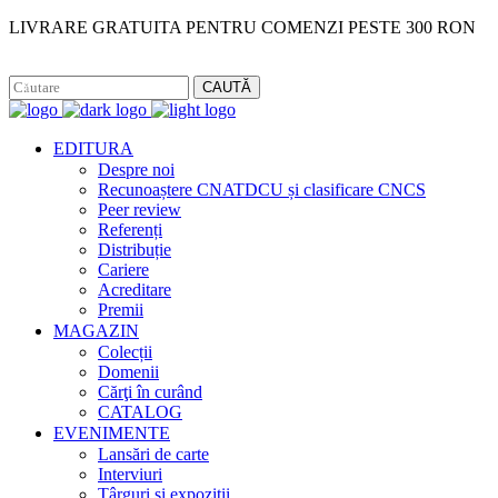
LIVRARE GRATUITA PENTRU COMENZI PESTE 300 RON
Facebook
Instagram
CAUTĂ
EDITURA
Despre noi
Recunoaștere CNATDCU și clasificare CNCS
Peer review
Referenți
Distribuție
Cariere
Acreditare
Premii
MAGAZIN
Colecții
Domenii
Cărţi în curând
CATALOG
EVENIMENTE
Lansări de carte
Interviuri
Târguri și expoziții