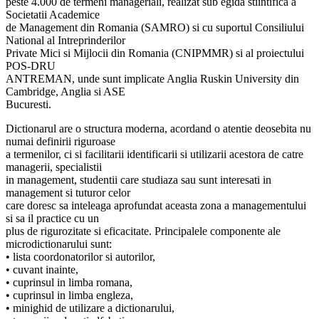
peste 4.000 de termeni manageriali, realizat sub egida stiintifica a
Societatii Academice
de Management din Romania (SAMRO) si cu suportul Consiliului
National al Intreprinderilor
Private Mici si Mijlocii din Romania (CNIPMMR) si al proiectului
POS-DRU
ANTREMAN, unde sunt implicate Anglia Ruskin University din
Cambridge, Anglia si ASE
Bucuresti.
Dictionarul are o structura moderna, acordand o atentie deosebita nu
numai definirii riguroase
a termenilor, ci si facilitarii identificarii si utilizarii acestora de catre
managerii, specialistii
in management, studentii care studiaza sau sunt interesati in
management si tuturor celor
care doresc sa inteleaga aprofundat aceasta zona a managementului
si sa il practice cu un
plus de rigurozitate si eficacitate. Principalele componente ale
microdictionarului sunt:
• lista coordonatorilor si autorilor,
• cuvant inainte,
• cuprinsul in limba romana,
• cuprinsul in limba engleza,
• minighid de utilizare a dictionarului,