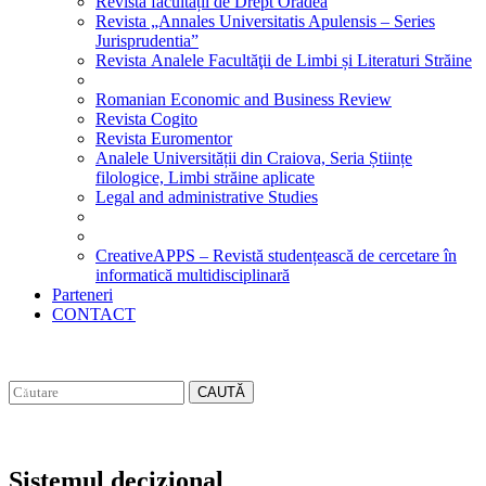
Revista facultății de Drept Oradea
Revista „Annales Universitatis Apulensis – Series
Jurisprudentia”
Revista Analele Facultăţii de Limbi și Literaturi Străine
Romanian Economic and Business Review
Revista Cogito
Revista Euromentor
Analele Universității din Craiova, Seria Științe
filologice, Limbi străine aplicate
Legal and administrative Studies
CreativeAPPS – Revistă studențească de cercetare în
informatică multidisciplinară
Parteneri
CONTACT
CAUTĂ
Sistemul decizional