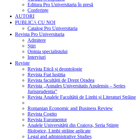
Editura Pro Universitaria în presă
Conferințe
AUTORI
PUBLICĂ CU NOI
Catalog Pro Universitaria
Revista Pro Universitaria
Admitere
Știri
Opinia specialistului
Interviuri
Reviste
Revista Etică și deontologie
Revista Fiat Iustitia
Revista facultății de Drept Oradea
Revista „Annales Universitatis Apulensis – Series
Jurisprudentia”
Revista Analele Facultăţii de Limbi și Literaturi Străine
Romanian Economic and Business Review
Revista Cogito
Revista Euromentor
Analele Universității din Craiova, Seria Științe
filologice, Limbi străine aplicate
Legal and administrative Studies