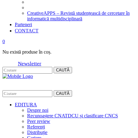
CreativeAPPS – Revistă studențească de cercetare în
informatică multidisciplinară
Parteneri
CONTACT
0
Nu există produse în coș.
Newsletter
CAUTĂ
CAUTĂ
EDITURA
Despre noi
Recunoaștere CNATDCU și clasificare CNCS
Peer review
Referenți
Distribuție
Cariere