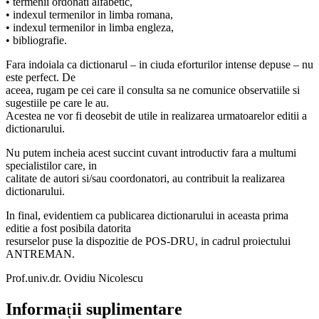
• termenii ordonati alfabetic,
• indexul termenilor in limba romana,
• indexul termenilor in limba engleza,
• bibliografie.
Fara indoiala ca dictionarul – in ciuda eforturilor intense depuse – nu
este perfect. De
aceea, rugam pe cei care il consulta sa ne comunice observatiile si
sugestiile pe care le au.
Acestea ne vor fi deosebit de utile in realizarea urmatoarelor editii a
dictionarului.
Nu putem incheia acest succint cuvant introductiv fara a multumi
specialistilor care, in
calitate de autori si/sau coordonatori, au contribuit la realizarea
dictionarului.
In final, evidentiem ca publicarea dictionarului in aceasta prima
editie a fost posibila datorita
resurselor puse la dispozitie de POS-DRU, in cadrul proiectului
ANTREMAN.
Prof.univ.dr. Ovidiu Nicolescu
Informații suplimentare