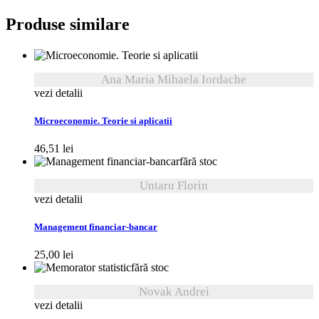
Produse similare
Ana Maria Mihaela Iordache
vezi detalii
Microeconomie. Teorie si aplicatii
46,51
lei
fără stoc
Untaru Florin
vezi detalii
Management financiar-bancar
25,00
lei
fără stoc
Novak Andrei
vezi detalii