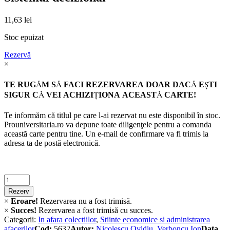
11,63
lei
Stoc epuizat
Rezervă
×
TE RUGĂM SĂ FACI REZERVAREA DOAR DACĂ EŞTI
SIGUR CĂ VEI ACHIZIŢIONA ACEASTĂ CARTE!
Te informăm că titlul pe care l-ai rezervat nu este disponibil în stoc.
Prouniversitaria.ro va depune toate diligenţele pentru a comanda
această carte pentru tine. Un e-mail de confirmare va fi trimis la
adresa ta de postă electronică.
Criminalistica
quantity
Rezerv
×
Eroare!
Rezervarea nu a fost trimisă.
×
Succes!
Rezervarea a fost trimisă cu succes.
Categorii:
In afara colectiilor
,
Stiinte economice si administrarea
afacerilor
Cod:
5632
Autor:
Nicolescu Ovidiu
,
Verboncu Ion
Data