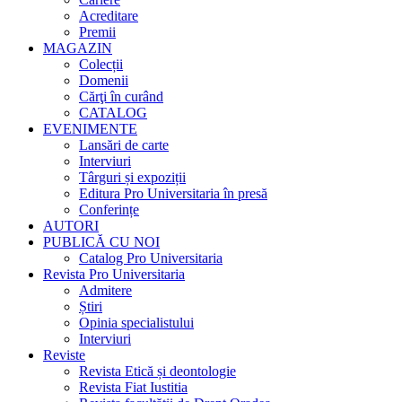
Acreditare
Premii
MAGAZIN
Colecții
Domenii
Cărţi în curând
CATALOG
EVENIMENTE
Lansări de carte
Interviuri
Târguri și expoziții
Editura Pro Universitaria în presă
Conferințe
AUTORI
PUBLICĂ CU NOI
Catalog Pro Universitaria
Revista Pro Universitaria
Admitere
Știri
Opinia specialistului
Interviuri
Reviste
Revista Etică și deontologie
Revista Fiat Iustitia