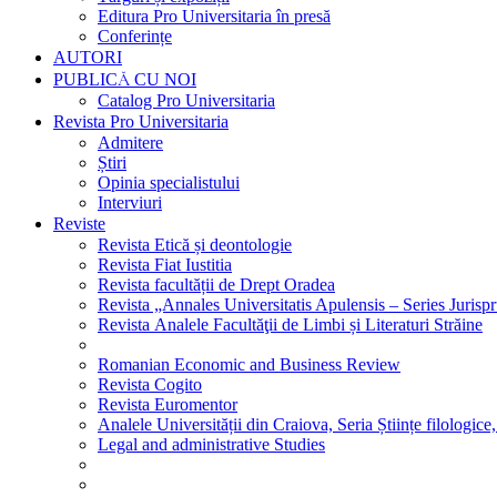
Editura Pro Universitaria în presă
Conferințe
AUTORI
PUBLICĂ CU NOI
Catalog Pro Universitaria
Revista Pro Universitaria
Admitere
Știri
Opinia specialistului
Interviuri
Reviste
Revista Etică și deontologie
Revista Fiat Iustitia
Revista facultății de Drept Oradea
Revista „Annales Universitatis Apulensis – Series Jurisp
Revista Analele Facultăţii de Limbi și Literaturi Străine
Romanian Economic and Business Review
Revista Cogito
Revista Euromentor
Analele Universității din Craiova, Seria Științe filologice,
Legal and administrative Studies