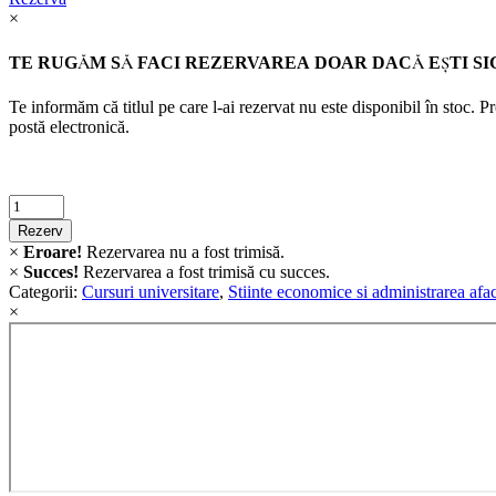
×
TE RUGĂM SĂ FACI REZERVAREA DOAR DACĂ EŞTI SI
Te informăm că titlul pe care l-ai rezervat nu este disponibil în stoc. 
postă electronică.
Criminalistica
quantity
Rezerv
×
Eroare!
Rezervarea nu a fost trimisă.
×
Succes!
Rezervarea a fost trimisă cu succes.
Categorii:
Cursuri universitare
,
Stiinte economice si administrarea afac
×