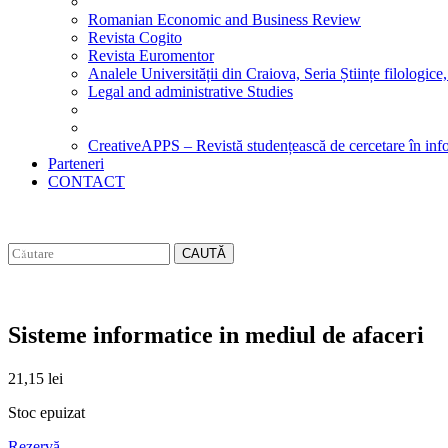
Romanian Economic and Business Review
Revista Cogito
Revista Euromentor
Analele Universității din Craiova, Seria Științe filologice,
Legal and administrative Studies
CreativeAPPS – Revistă studențească de cercetare în info
Parteneri
CONTACT
CAUTĂ
Sisteme informatice in mediul de afaceri
21,15
lei
Stoc epuizat
Rezervă