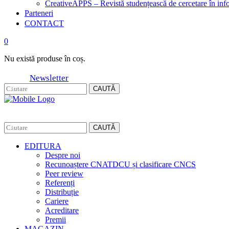
CreativeAPPS – Revistă studențească de cercetare în info
Parteneri
CONTACT
0
Nu există produse în coș.
Newsletter
CAUTĂ
CAUTĂ
EDITURA
Despre noi
Recunoaștere CNATDCU și clasificare CNCS
Peer review
Referenți
Distribuție
Cariere
Acreditare
Premii
MAGAZIN