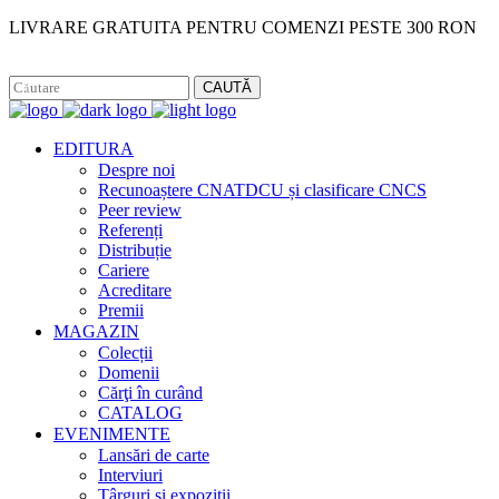
LIVRARE GRATUITA PENTRU COMENZI PESTE 300 RON
Facebook
Instagram
CAUTĂ
EDITURA
Despre noi
Recunoaștere CNATDCU și clasificare CNCS
Peer review
Referenți
Distribuție
Cariere
Acreditare
Premii
MAGAZIN
Colecții
Domenii
Cărţi în curând
CATALOG
EVENIMENTE
Lansări de carte
Interviuri
Târguri și expoziții