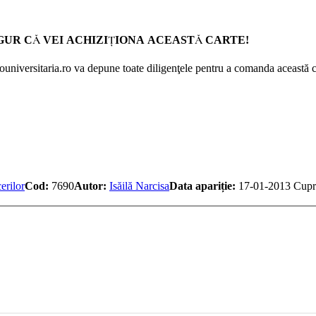
GUR CĂ VEI ACHIZIŢIONA ACEASTĂ CARTE!
Prouniversitaria.ro va depune toate diligenţele pentru a comanda această c
erilor
Cod:
7690
Autor:
Isăilă Narcisa
Data apariție:
17-01-2013
Cupr