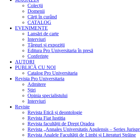
Colecții
Domenii
Cărţi în curând
CATALOG
EVENIMENTE
Lansări de carte
Interviuri
Târguri și expoziții
Editura Pro Universitaria în presă
Conferințe
AUTORI
PUBLICĂ CU NOI
Catalog Pro Universitaria
Revista Pro Universitaria
Admitere
Știri
Opinia specialistului
Interviuri
Reviste
Revista Etică și deontologie
Revista Fiat Iustitia
Revista facultății de Drept Oradea
Revista „Annales Universitatis Apulensis – Series Jurisp
Revista Analele Facultăţii de Limbi și Literaturi Străine