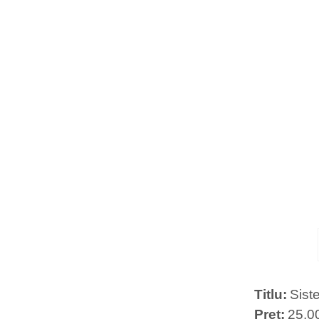
Titlu
Sist
Preț
25,0