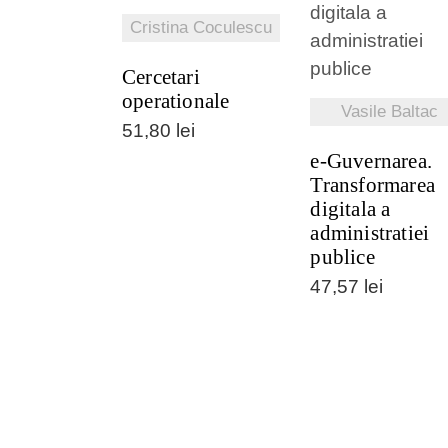
Cristina Coculescu
VEZI DETALI
Cercetari
operationale
Vasile Baltac
51,80
lei
e-Guvernarea.
Transformarea
digitala a
administratiei
publice
47,57
lei