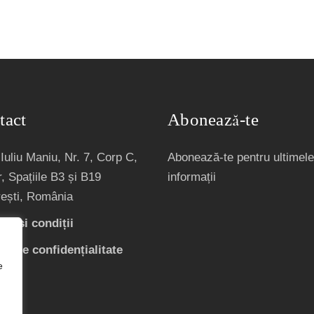
tact
Abonează-te
Iuliu Maniu, Nr. 7, Corp C,
Abonează-te pentru ultimele
, Spațiile B3 și B19
informații
ești, România
ni și condiții
ică de confidențialitate
e