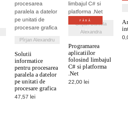
I
VEZI DETALII
VEZI DETALII
Ar
FĂRĂ
Crișan Daniela
in
STOC
Alexandra
0
Pîrjan Alexandru
Programarea
aplicatiilor
Solutii
folosind limbajul
informatice
C# si platforma
pentru procesarea
.Net
paralela a datelor
pe unitati de
22,00
lei
procesare grafica
47,57
lei