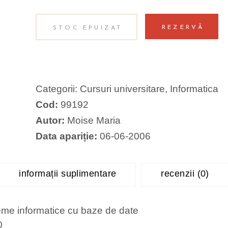
REZERVĂ
STOC EPUIZAT
Categorii:
Cursuri universitare
,
Informatica
Cod:
99192
Autor:
Moise Maria
Data apariție:
06-06-2006
informații suplimentare
recenzii (0)
eme informatice cu baze de date
0